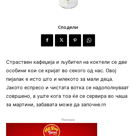
Сподели
Страствен кафеџија и љубител на коктели се две
особини кои се кријат во секого од нас. Овој
пијалак е исто што и млекото за мали деца.
Јакото еспресо и чистата вотка се надополнуваат
совршено, а уште кога тоа ќе се сервира во чаша
за мартини, забавата може да започне.rn
Реклама