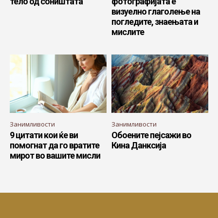
тело од соништата
фотографијата е
визуелно глаголење на
погледите, знаењата и
мислите
Занимливости
Занимливости
9 цитати кои ќе ви
Обоените пејсажи во
помогнат да го вратите
Кина Данксија
мирот во вашите мисли