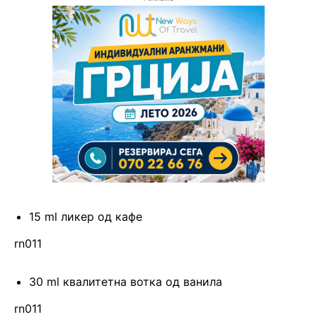
15 ml ликер од кафе
rn011
30 ml квалитетна вотка од ванила
rn011