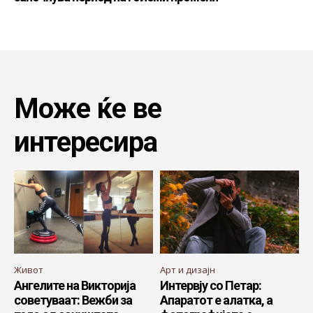
Може ќе ве
интересира
Живот
Арт и дизајн
Ангелите на Викторија
Интервју со Петар:
советуваат: Вежби за
Апаратот е алатка, а