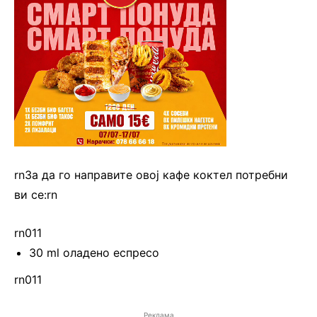
rnЗа да го направите овој кафе коктел потребни
ви се:rn
rn011
30 ml оладено еспресо
rn011
Реклама