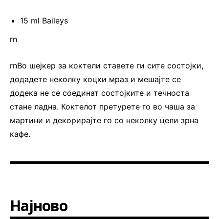
15 ml Baileys
rn
rnВо шејкер за коктели ставете ги сите состојки,
додадете неколку коцки мраз и мешајте се
додека не се соединат состојките и течноста
стане ладна. Коктелот претурете го во чаша за
мартини и декорирајте го со неколку цели зрна
кафе.
Најново