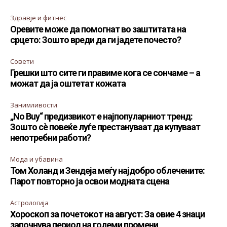
Здравје и фитнес
Оревите може да помогнат во заштитата на
срцето: Зошто вреди да ги јадете почесто?
Совети
Грешки што сите ги правиме кога се сончаме – а
можат да ја оштетат кожата
Занимливости
„No Buy“ предизвикот е најпопуларниот тренд:
Зошто сè повеќе луѓе престануваат да купуваат
непотребни работи?
Мода и убавина
Том Холанд и Зендеја меѓу најдобро облечените:
Парот повторно ја освои модната сцена
Астрологија
Хороскоп за почетокот на август: За овие 4 знаци
започнува период на големи промени