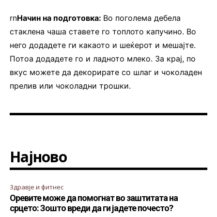
rn
Начин на подготовка:
Во поголема дебела
стаклена чаша ставете го топлото капучино. Во
него додадете ги какаото и шеќерот и мешајте.
Потоа додадете го и ладното млеко. За крај, по
вкус можете да декорирате со шлаг и чоколаден
прелив или чоколадни трошки.
Најново
Здравје и фитнес
Оревите може да помогнат во заштитата на
срцето: Зошто вреди да ги јадете почесто?