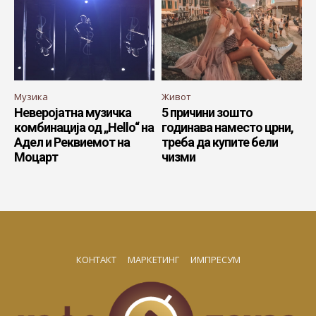
Музика
Живот
Неверојатна музичка
5 причини зошто
комбинација од „Hello“ на
годинава наместо црни,
Адел и Реквиемот на
треба да купите бели
Моцарт
чизми
КОНТАКТ
МАРКЕТИНГ
ИМПРЕСУМ