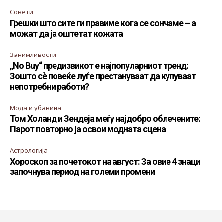
Совети
Грешки што сите ги правиме кога се сончаме – а
можат да ја оштетат кожата
Занимливости
„No Buy“ предизвикот е најпопуларниот тренд:
Зошто сè повеќе луѓе престануваат да купуваат
непотребни работи?
Мода и убавина
Том Холанд и Зендеја меѓу најдобро облечените:
Парот повторно ја освои модната сцена
Астрологија
Хороскоп за почетокот на август: За овие 4 знаци
започнува период на големи промени