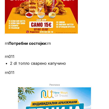
rn
Потребни состојки:
rn
rn011
2 dl топло сварено капучино
rn011
Реклама