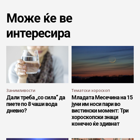
Може ќе ве
интересира
Занимливости
Тематски хороскоп
Дали треба „со сила“ да
Младата Месечина на 15
пиете по 8 чаши вода
јуни им носи пари во
дневно?
вистински момент: Три
хороскопски знаци
конечно ќе здивнат