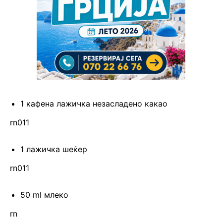
1 кафена лажичка незасладено какао
rn011
1 лажичка шеќер
rn011
50 ml млеко
rn