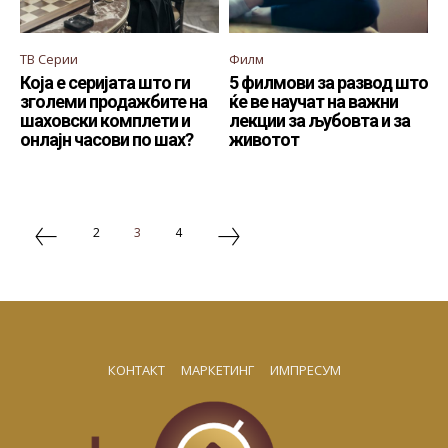
ТВ Серии
Филм
Која е серијата што ги
5 филмови за развод што
зголеми продажбите на
ќе ве научат на важни
шаховски комплети и
лекции за љубовта и за
онлајн часови по шах?
животот
2
3
4
КОНТАКТ
МАРКЕТИНГ
ИМПРЕСУМ