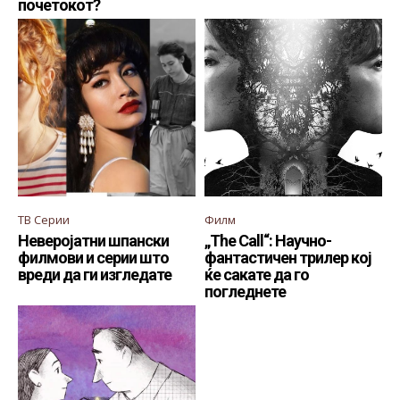
почетокот?
ТВ Серии
Филм
Неверојатни шпански
„The Call“: Научно-
филмови и серии што
фантастичен трилер кој
вреди да ги изгледате
ќе сакате да го
погледнете