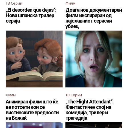
ТВ Серии
Филм
„El desorden que dejas“:
Доаѓа нов документарен
Нова шпанска трилер
филм инспириран од
серија
најславниот сериски
убиец
Филм
ТВ Серии
Анимиран филм што ќе
„The Flight Attendant“:
ве потсети кои се
Фантастичен спој на
вистинските вредности
комедија, трилер и
на Божиќ
трагедија