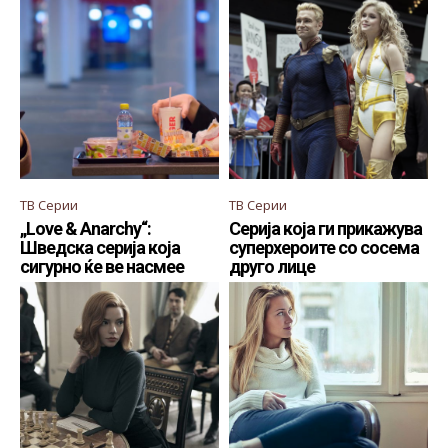
ТВ Серии
ТВ Серии
„Love & Anarchy“:
Серија која ги прикажува
Шведска серија која
суперхероите со сосема
сигурно ќе ве насмее
друго лице