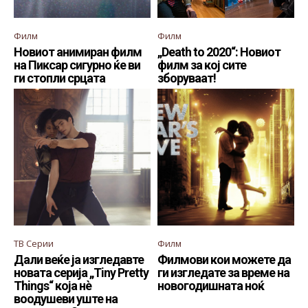
Филм
Филм
Новиот анимиран филм
„Death to 2020“: Новиот
на Пиксар сигурно ќе ви
филм за кој сите
ги стопли срцата
зборуваат!
ТВ Серии
Филм
Дали веќе ја изгледавте
Филмови кои можете да
новата серија „Tiny Pretty
ги изгледате за време на
Things“ која нè
новогодишната ноќ
воодушеви уште на