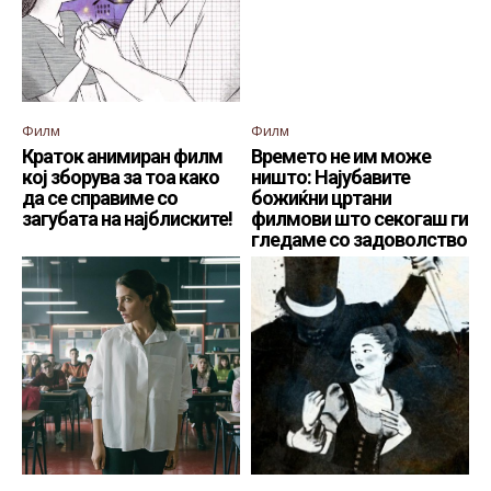
Филм
Филм
Краток анимиран филм
Времето не им може
кој зборува за тоа како
ништо: Најубавите
да се справиме со
божиќни цртани
загубата на најблиските!
филмови што секогаш ги
гледаме со задоволство