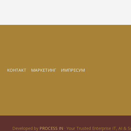
КОНТАКТ
МАРКЕТИНГ
ИМПРЕСУМ
Developed by
PROCESS IN
· Your Trusted Enterprise IT, AI & 