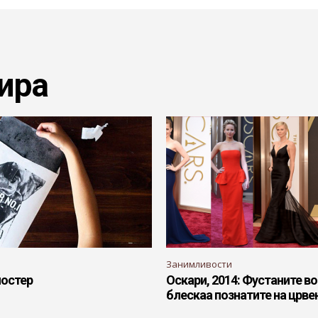
ира
Занимливости
постер
Оскари, 2014: Фустаните во
блескаа познатите на црве