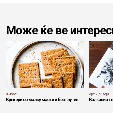
Може ќе ве интерес
Живот
Арт и дизајн
Крекери со малку масти и без глутен
Валканиот 