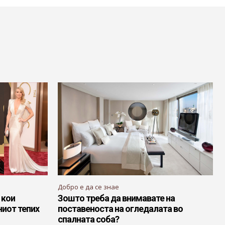
Добро е да се знае
 кои
Зошто треба да внимавате на
ниот тепих
поставеноста на огледалата во
спалната соба?