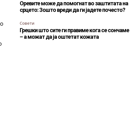
Оревите може да помогнат во заштитата на
срцето: Зошто вреди да ги јадете почесто?
со
Совети
Грешки што сите ги правиме кога се сончаме
– а можат да ја оштетат кожата
о