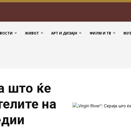
ВОСТИ
ЖИВОТ
АРТ И ДИЗАЈН
ФИЛМ И ТВ
МУ
ја што ќе
телите на
едии