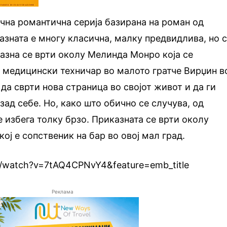
чна романтична серија базирана на роман од
азната е многу класична, малку предвидлива, но 
азна се врти околу Мелинда Монро која се
о медицински техничар во малото гратче Вирџин в
да сврти нова страница во својот живот и да ги
зад себе. Но, како што обично се случува, од
 избега толку брзо. Приказната се врти околу
ој е сопственик на бар во овој мал град.
m/watch?v=7tAQ4CPNvY4&feature=emb_title
Реклама