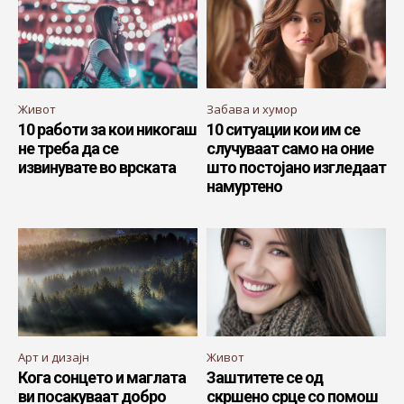
Живот
Забава и хумор
10 работи за кои никогаш
10 ситуации кои им се
не треба да се
случуваат само на оние
извинувате во врската
што постојано изгледаат
намуртено
Арт и дизајн
Живот
Кога сонцето и маглата
Заштитете се од
ви посакуваат добро
скршено срце со помош