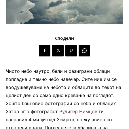
Сподели
Чисто небо наутро, бели и разиграни облаци
попладне и темно небо навечер. Сите ние им се
воодушевуваме на небото и облаците во текот на
целиот ден со само едно кревање на погледот.
Зошто баш овие фотографии со небо и облаци?
Затоа што фотографот
Рудигер Нимцов
ги
направил 4 милји над Земјата, преку авион со
отворени врати. Погледнете ја убавината на