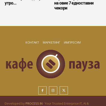
утро…
на овие 7 едноставни
чекори
КОНТАКТ
МАРКЕТИНГ
ИМПРЕСУМ
Developed by
PROCESS IN
· Your Trusted Enterprise IT, AI &