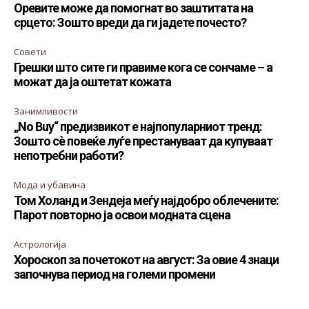
Оревите може да помогнат во заштитата на
срцето: Зошто вреди да ги јадете почесто?
Совети
Грешки што сите ги правиме кога се сончаме – а
можат да ја оштетат кожата
Занимливости
„No Buy“ предизвикот е најпопуларниот тренд:
Зошто сè повеќе луѓе престануваат да купуваат
непотребни работи?
Мода и убавина
Том Холанд и Зендеја меѓу најдобро облечените:
Парот повторно ја освои модната сцена
Астрологија
Хороскоп за почетокот на август: За овие 4 знаци
започнува период на големи промени