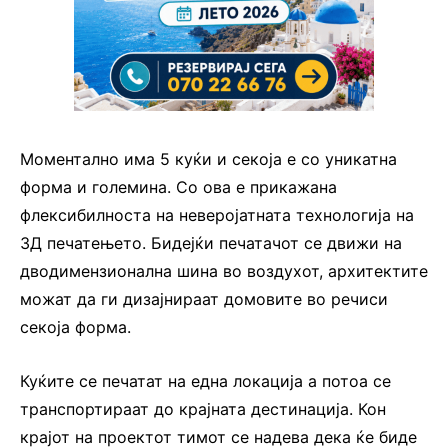
Моментално има 5 куќи и секоја е со уникатна
форма и големина. Со ова е прикажана
флексибилноста на неверојатната технологија на
3Д печатењето. Бидејќи печатачот се движи на
дводимензионална шина во воздухот, архитектите
можат да ги дизајнираат домовите во речиси
секоја форма.
Куќите се печатат на една локација а потоа се
транспортираат до крајната дестинација. Кон
крајот на проектот тимот се надева дека ќе биде