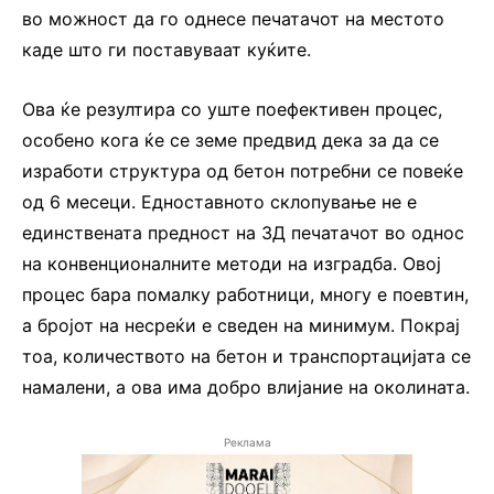
во можност да го однесе печатачот на местото
каде што ги поставуваат куќите.
Ова ќе резултира со уште поефективен процес,
особено кога ќе се земе предвид дека за да се
изработи структура од бетон потребни се повеќе
од 6 месеци. Едноставното склопување не е
единствената предност на 3Д печатачот во однос
на конвенционалните методи на изградба. Овој
процес бара помалку работници, многу е поевтин,
а бројот на несреќи е сведен на минимум. Покрај
тоа, количеството на бетон и транспортацијата се
намалени, а ова има добро влијание на околината.
Реклама