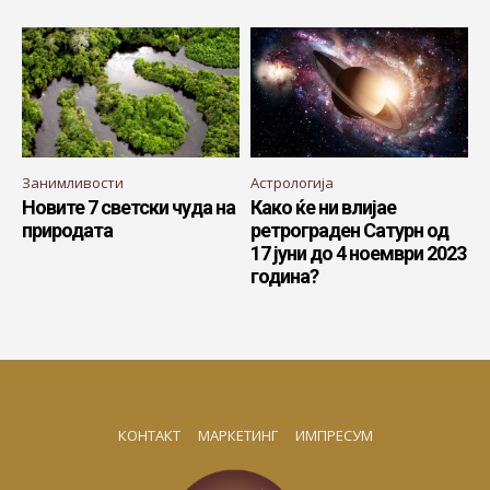
Занимливости
Астрологија
Новите 7 светски чуда на
Како ќе ни влијае
природата
ретрограден Сатурн од
17 јуни до 4 ноември 2023
година?
КОНТАКТ
МАРКЕТИНГ
ИМПРЕСУМ