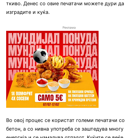
ткиво. Денес со овие печатачи можете дури да
изградите и куќа.
Реклама
Во овој процес се користат големи печатачи со
бетон, а со нивна употреба се заштедува многу
енергија и се намалува отпадот. Куќите се веќе