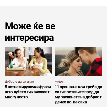
Може ќе ве
интересира
Добро е да се знае
Живот
5 вознемирувачки фрази
11 прашања кои треба да
што луѓето ги кажуваат
си ги поставите пред да
многу често
му раскинете на добриот
дечко кој ве сака