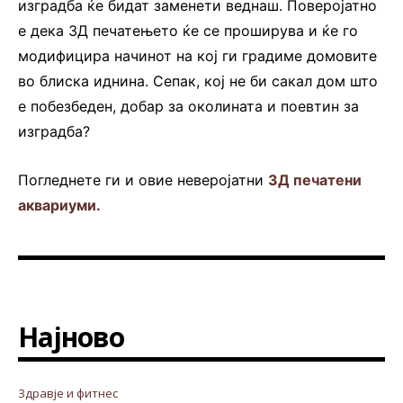
изградба ќе бидат заменети веднаш. Поверојатно
е дека 3Д печатењето ќе се проширува и ќе го
модифицира начинот на кој ги градиме домовите
во блиска иднина. Сепак, кој не би сакал дом што
е побезбеден, добар за околината и поевтин за
изградба?
Погледнете ги и овие неверојатни
3Д печатени
аквариуми.
Најново
Здравје и фитнес