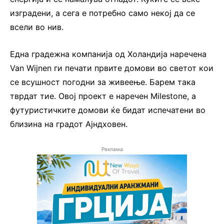
изградени, а сега е потребно само некој да се
всели во нив.
Една градежна компанија од Холандија наречена
Van Wijnen ги печати првите домови во светот кои
се всушност погодни за живеење. Барем така
тврдат тие. Овој проект е наречен Milestone, а
футуристичките домови ќе бидат испечатени во
близина на градот Ајндховен.
Реклама