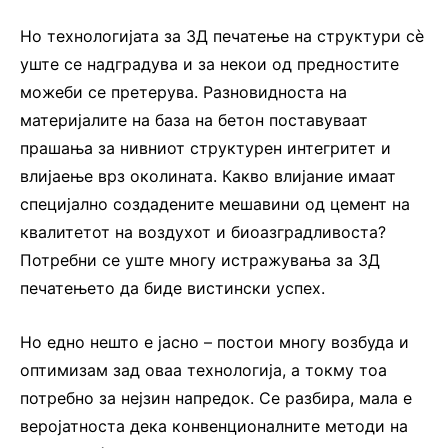
Но технологијата за 3Д печатење на структури сè
уште се надградува и за некои од предностите
можеби се претерува. Разновидноста на
материјалите на база на бетон поставуваат
прашања за нивниот структурен интегритет и
влијаење врз околината. Какво влијание имаат
специјално создадените мешавини од цемент на
квалитетот на воздухот и биоазградливоста?
Потребни се уште многу истражувања за 3Д
печатењето да биде вистински успех.
Но едно нешто е јасно – постои многу возбуда и
оптимизам зад оваа технологија, а токму тоа
потребно за нејзин напредок. Се разбира, мала е
веројатноста дека конвенционалните методи на