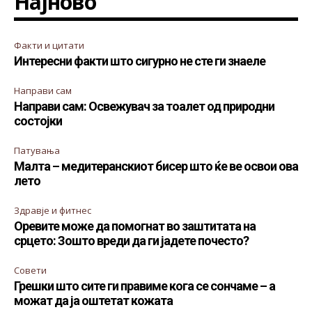
Најново
Факти и цитати
Интересни факти што сигурно не сте ги знаеле
Направи сам
Направи сам: Освежувач за тоалет од природни
состојки
Патувања
Малта – медитеранскиот бисер што ќе ве освои ова
лето
Здравје и фитнес
Оревите може да помогнат во заштитата на
срцето: Зошто вреди да ги јадете почесто?
Совети
Грешки што сите ги правиме кога се сончаме – а
можат да ја оштетат кожата