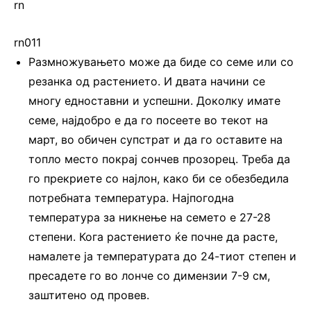
rn
rn011
Размножувањето може да биде со семе или со
резанка од растението. И двата начини се
многу едноставни и успешни. Доколку имате
семе, најдобро е да го посеете во текот на
март, во обичен супстрат и да го оставите на
топло место покрај сончев прозорец. Треба да
го прекриете со најлон, како би се обезбедила
потребната температура. Најпогодна
температура за никнење на семето е 27-28
степени. Кога растението ќе почне да расте,
намалете ја температурата до 24-тиот степен и
пресадете го во лонче со димензии 7-9 см,
заштитено од провев.