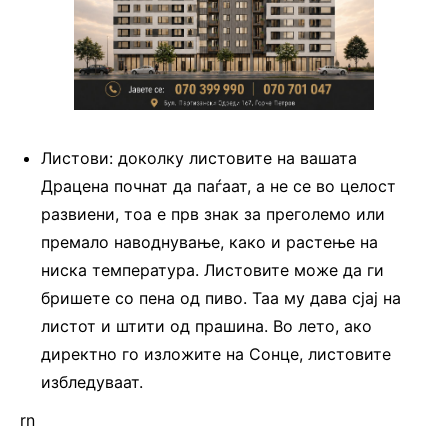
Листови: доколку листовите на вашата
Драцена почнат да паѓаат, а не се во целост
развиени, тоа е прв знак за преголемо или
премало наводнување, како и растење на
ниска температура. Листовите може да ги
бришете со пена од пиво. Таа му дава сјај на
листот и штити од прашина. Во лето, ако
директно го изложите на Сонце, листовите
избледуваат.
rn