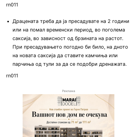
rn011
Драцената треба да ја пресадувате на 2 години
или на помал временски период, во поголема
саксија, во зависност од брзината на растот.
При пресадувањето погодно би било, на дното
на новата саксија да ставите камчиња или
парчиња од тули за да се подобри дренажата.
rn011
Реклама