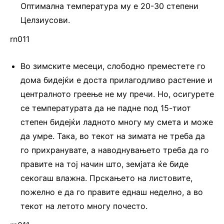
Оптимална температура му е 20-30 степени
Целзиусови.
rn011
Во зимските месеци, слободно преместете го
дома бидејќи е доста прилагодливо растение и
централното греење не му пречи. Но, осигурете
се температурата да не падне под 15-тиот
степен бидејќи ладното многу му смета и може
да умре. Така, во текот на зимата не треба да
го прихранувате, а наводнувањето треба да го
правите на тој начин што, земјата ќе биде
секогаш влажна. Прскањето на листовите,
пожелно е да го правите еднаш неделно, а во
текот на летото многу почесто.