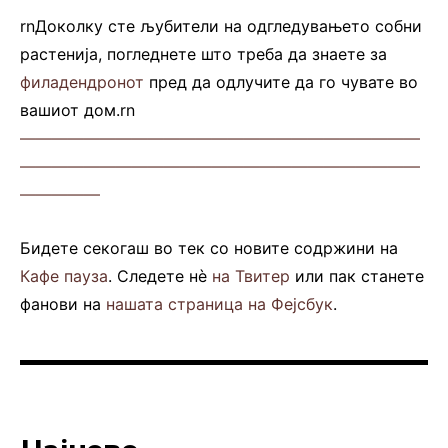
rnДоколку сте љубители на одгледувањето собни
растенија, погледнете што треба да знаете за
филадендронот
пред да одлучите да го чувате во
вашиот дом.rn
—————————————————————————
—————————————————————————
—————
Бидете секогаш во тек со новите содржини на
Кафе пауза
. Следете нè
на Твитер
или пак станете
фанови на
нашата страница на Фејсбук
.