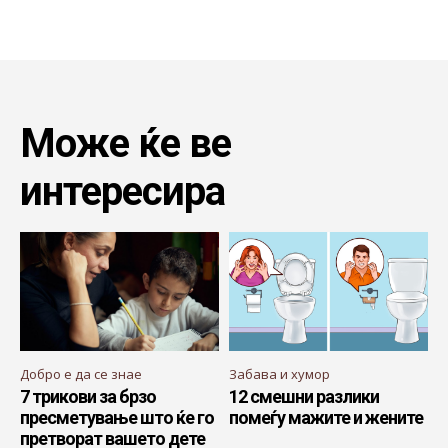
Може ќе ве
интересира
Добро е да се знае
Забава и хумор
7 трикови за брзо
12 смешни разлики
пресметување што ќе го
помеѓу мажите и жените
претворат вашето дете