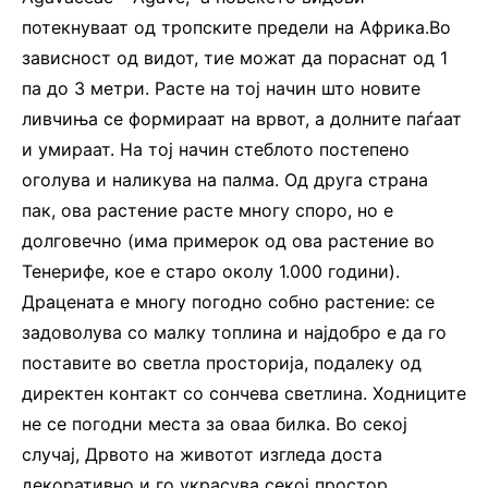
потекнуваат од тропските предели на Африка.Во
зависност од видот, тие можат да пораснат од 1
па до 3 метри. Расте на тој начин што новите
ливчиња се формираат на врвот, а долните паѓаат
и умираат. На тој начин стеблото постепено
оголува и наликува на палма. Од друга страна
пак, ова растение расте многу споро, но е
долговечно (има примерок од ова растение во
Тенерифе, кое е старо околу 1.000 години).
Драцената е многу погодно собно растение: се
задоволува со малку топлина и најдобро е да го
поставите во светла просторија, подалеку од
директен контакт со сончева светлина. Ходниците
не се погодни места за оваа билка. Во секој
случај, Дрвото на животот изгледа доста
декоративно и го украсува секој простор.