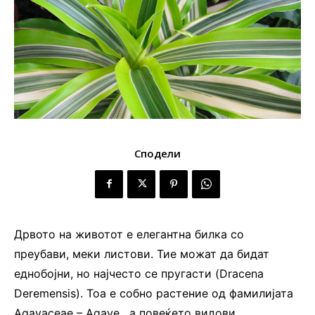
Сподели
Дрвото на животот е елегантна билка со
преубави, меки листови. Тие можат да бидат
еднобојни, но најчесто се пругасти (Dracena
Derеmensis). Тоа е собно растение од фамилијата
Agavaceae – Agave, а повеќето видови