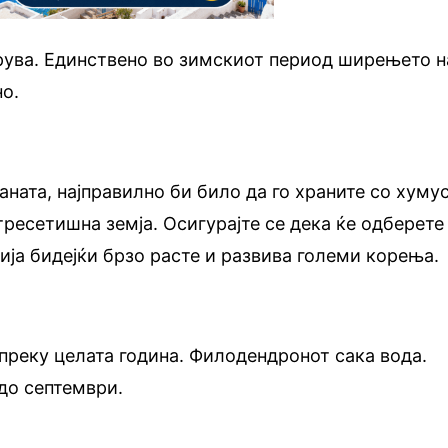
ува. Единствено во зимскиот период ширењето н
но.
аната, најправилно би било да го храните со хуму
 тресетишна земја. Осигурајте се дека ќе одберете
ија бидејќи брзо расте и развива големи корења.
 преку целата година. Филодендронот сака вода.
до септември.