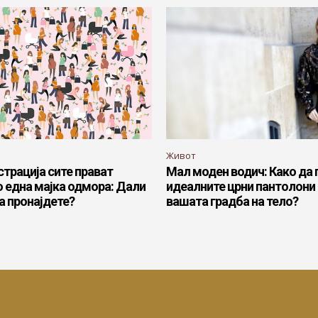
Живот
страција сите прават
Мал моден водич: Како да 
 една мајка одмора: Дали
идеалните црни пантолони
а пронајдете?
вашата градба на тело?