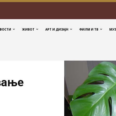
ВОСТИ
ЖИВОТ
АРТ И ДИЗАЈН
ФИЛМ И ТВ
МУ
вање