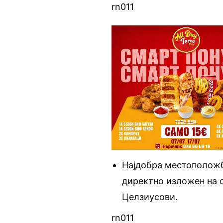
rn011
Најдобра местоположба
директно изложен на 
Целзиусови.
rn011