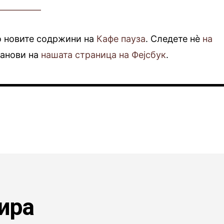
—————
о новите содржини на
Кафе пауза
. Следете нè
на
фанови на
нашата страница на Фејсбук
.
ира