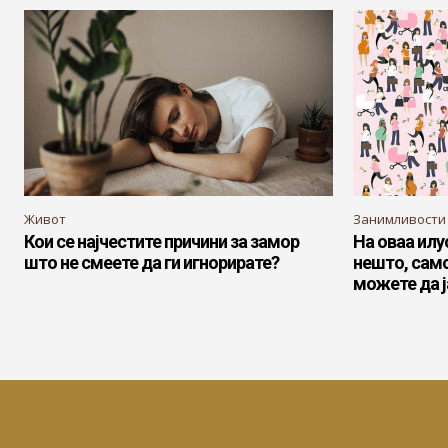
Живот
Занимливости
Кои се најчестите причини за замор
На оваа илу
што не смеете да ги игнорирате?
нешто, само
можете да ј