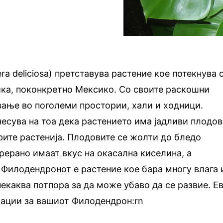
a deliciosa) претставува растение кое потекнува 
ка, поконкретно Мексико. Со своите раскошни
ување во поголеми простории, хали и ходници.
днесува на тоа дека растението има јадливи плодо
арите растенија. Плодовите се жолти до бледо
прерано имаат вкус на окасална киселина, а
. Филодендронот е растение кое бара многу влага 
некаква потпора за да може убаво да се развие. Е
ации за вашиот Филодендрон:rn