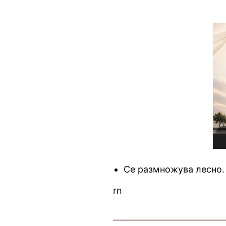
Се размножува лесно.
rn
————————————