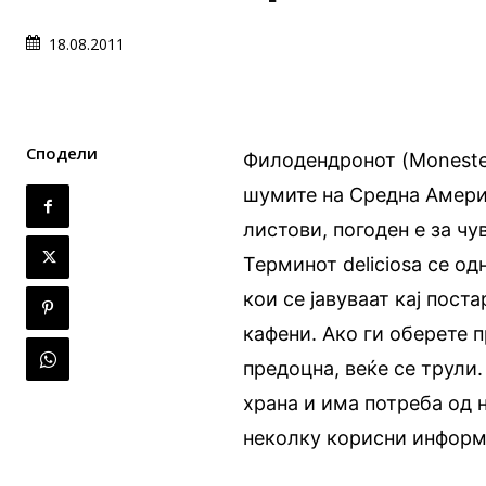
18.08.2011
Сподели
Филодендронот (Monester
шумите на Средна Амери
листови, погоден е за ч
Терминот deliciosa се о
кои се јавуваат кај пост
кафени. Ако ги оберете 
предоцна, веќе се трули
храна и има потреба од 
неколку корисни информ