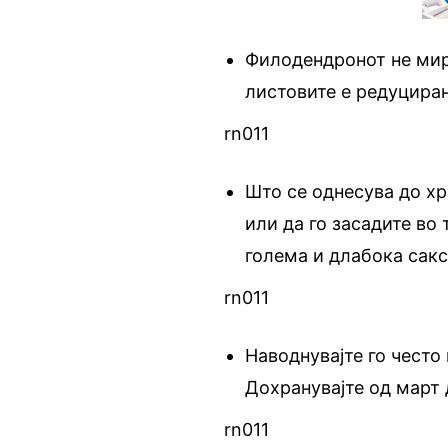
Филодендронот не мир
листовите е редуцира
rn011
Што се однесува до хр
или да го засадите во
голема и длабока сакс
rn011
Наводнувајте го често
Дохранувајте од март 
rn011