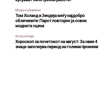
Мода и убавина
Том Холанд и Зендеја меѓу најдобро
облечените: Парот повторно ја освои
модната сцена
Астрологија
Хороскоп за почетокот на август: За овие 4
знаци започнува период на големи промени