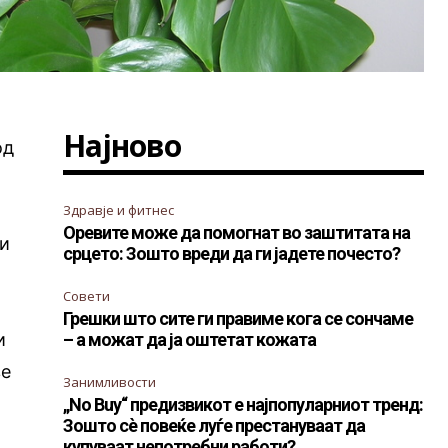
Најново
од
Здравје и фитнес
Оревите може да помогнат во заштитата на
ви
срцето: Зошто вреди да ги јадете почесто?
Совети
Грешки што сите ги правиме кога се сончаме
и
– а можат да ја оштетат кожата
ве
Занимливости
„No Buy“ предизвикот е најпопуларниот тренд:
Зошто сè повеќе луѓе престануваат да
купуваат непотребни работи?