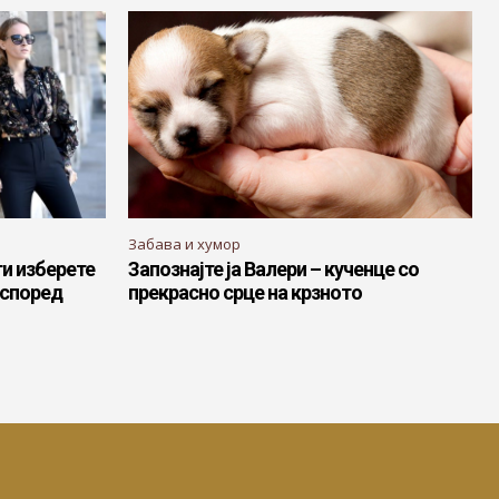
Забава и хумор
ги изберете
Запознајте ја Валери – кученце со
 според
прекрасно срце на крзното