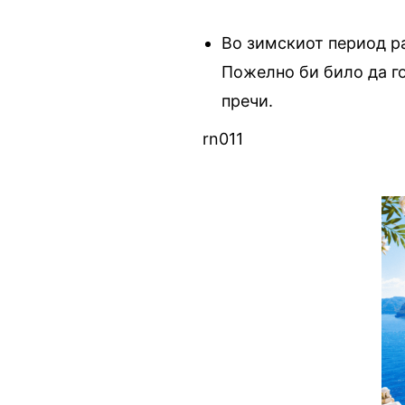
Во зимскиот период ра
Пожелно би било да го
пречи.
rn011