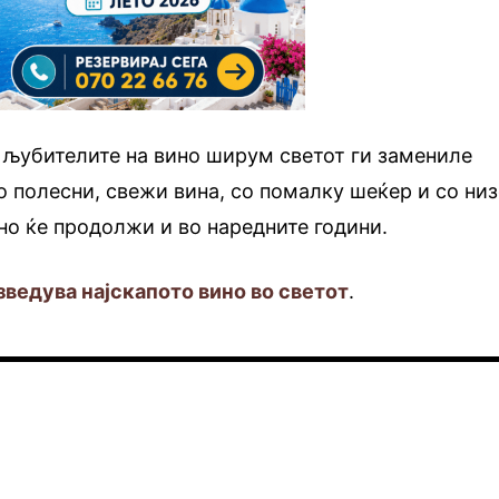
 љубителите на вино ширум светот ги замениле
со полесни, свежи вина, со помалку шеќер и со ни
рно ќе продолжи и во наредните години.
зведува најскапото вино во светот
.