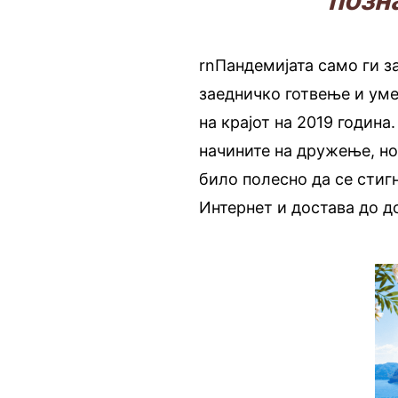
позн
rnПандемијата само ги з
заедничко готвење и уме
на крајот на 2019 година
начините на дружење, но
било полесно да се стиг
Интернет и достава до д