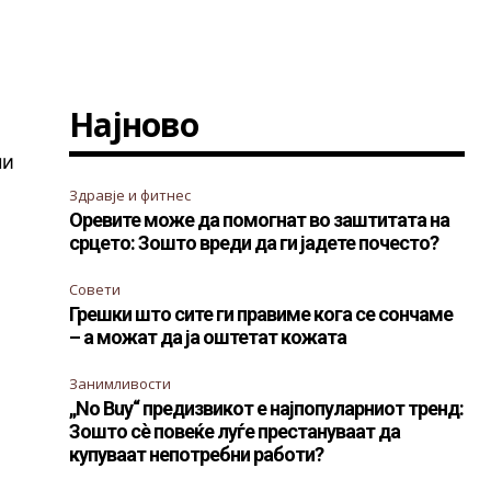
Најново
ни
Здравје и фитнес
Оревите може да помогнат во заштитата на
срцето: Зошто вреди да ги јадете почесто?
Совети
Грешки што сите ги правиме кога се сончаме
– а можат да ја оштетат кожата
Занимливости
„No Buy“ предизвикот е најпопуларниот тренд:
Зошто сè повеќе луѓе престануваат да
купуваат непотребни работи?