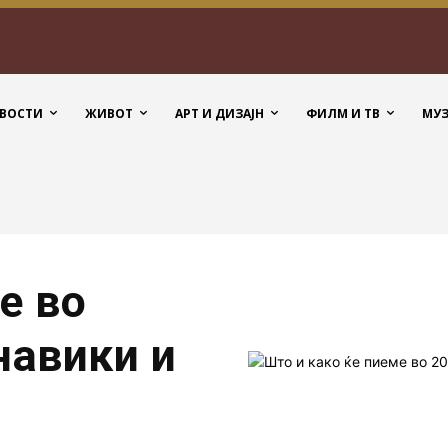
ВОСТИ
ЖИВОТ
АРТ И ДИЗАЈН
ФИЛМ И ТВ
МУ
е во
навики и