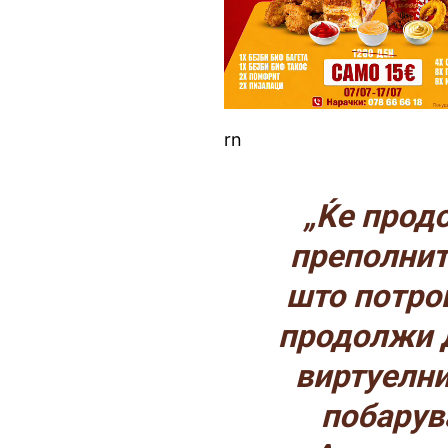
rn
„Ќе прод
преполнит
што потро
продолжи д
виртуелни
побарув