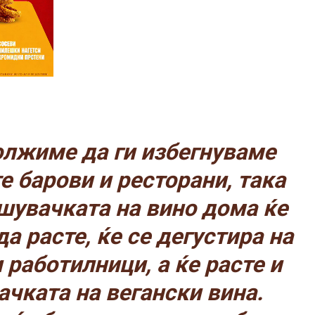
олжиме да ги избегнуваме
е барови и ресторани, така
шувачката на вино дома ќе
а расте, ќе се дегустира на
 работилници, а ќе расте и
ачката на вегански вина.