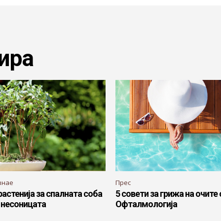
ира
знае
Прес
астенија за спалната соба
5 совети за грижа на очите
т несоницата
Офталмологија