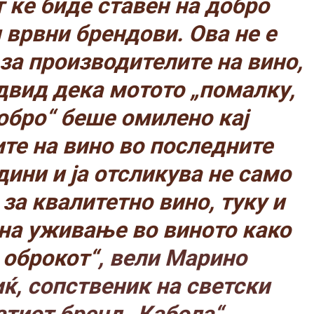
 ќе биде ставен на добро
 врвни брендови. Ова не е
за производителите на вино,
двид дека мотото „помалку,
обро“ беше омилено кај
те на вино во последните
дини и ја отсликува не само
за квалитетно вино, туку и
на уживање во виното како
 оброкот“
, вели Марино
, сопственик на светски