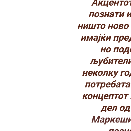
Акцентот
познати и
ништо ново 
имајќи пре
но под
љубители
неколку го
потребата 
концептот 
дел од
Маркешиќ