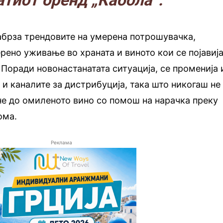
атиот бренд „Кабола“.
абрза трендовите на умерена потрошувачка,
рено уживање во храната и виното кои се појавиј
. Поради новонастанатата ситуација, се променија 
 и каналите за дистрибуција, така што никогаш не
не до омиленото вино со помош на нарачка преку
ома.
Реклама