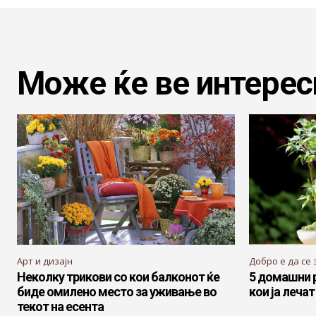
Може ќе ве интерес
Арт и дизајн
Добро е да се 
Неколку трикови со кои балконот ќе
5 домашни р
биде омилено место за уживање во
кои ја леча
текот на есента