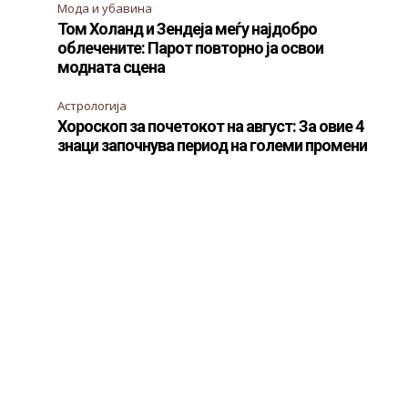
Мода и убавина
Том Холанд и Зендеја меѓу најдобро
облечените: Парот повторно ја освои
модната сцена
Астрологија
Хороскоп за почетокот на август: За овие 4
знаци започнува период на големи промени