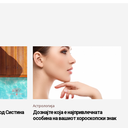
Астрологија
 од Систина
Дознајте која е најпривлечната
особина на вашиот хороскопски знак