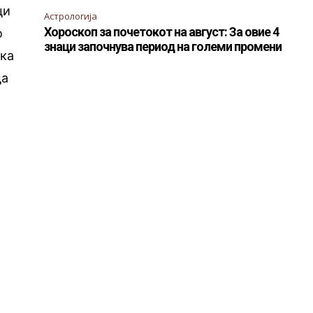
ци
Астрологија
Хороскоп за почетокот на август: За овие 4
о
знаци започнува период на големи промени
ека
да