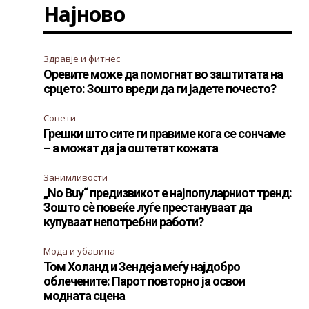
Најново
Здравје и фитнес
Оревите може да помогнат во заштитата на
срцето: Зошто вреди да ги јадете почесто?
Совети
Грешки што сите ги правиме кога се сончаме
– а можат да ја оштетат кожата
Занимливости
„No Buy“ предизвикот е најпопуларниот тренд:
Зошто сè повеќе луѓе престануваат да
купуваат непотребни работи?
Мода и убавина
Том Холанд и Зендеја меѓу најдобро
облечените: Парот повторно ја освои
модната сцена