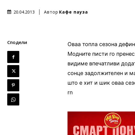
Автор
Кафе пауза
20.04.2013
Сподели
Оваа топла сезона дефин
Модните писти го пренес
видиме впечатливи додат
сонце задолжителен и ма
што е хит и шик оваа сез
rn