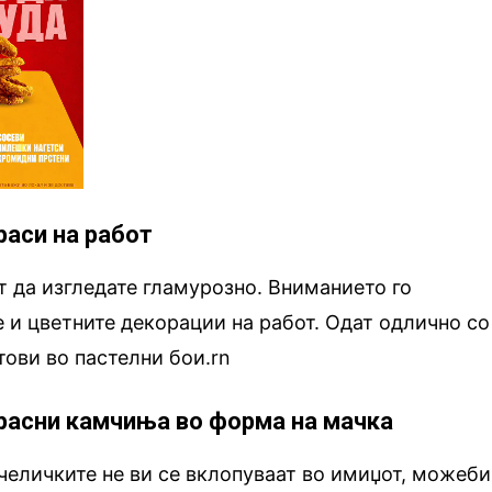
раси на работ
т да изгледате гламурозно. Вниманието го
 и цветните декорации на работ. Одат одлично со
тови во пастелни бои.rn
красни камчиња во форма на мачка
челичките не ви се вклопуваат во имиџот, можеби