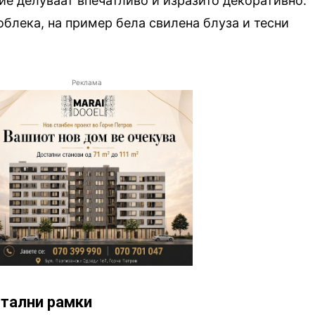
ие делуваат впечатливо и изразито декоративно.
облека, на пример бела свилена блуза и тесни
Реклама
етални рамки