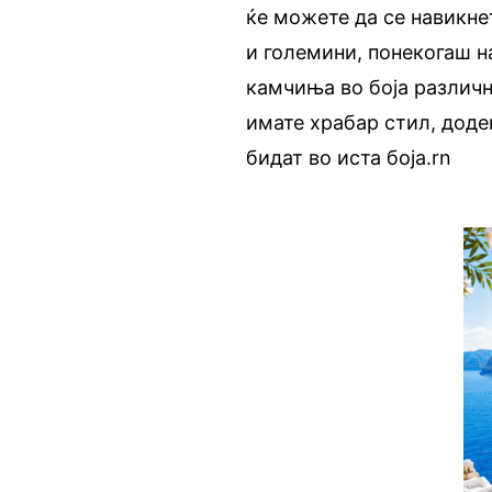
ќе можете да се навикне
и големини, понекогаш н
камчиња во боја различн
имате храбар стил, доде
бидат во иста боја.rn