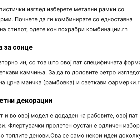
листички изглед изберете метални рамки со
рми. Почнете да ги комбинирате со едноставна
 на стилот, одете кон похрабри комбинации.rn
а за сонце
вторно ин, со тоа што овој пат специфичната форм
еткави камчиња. За да го доловите ретро изгледо
на црна маичка (рамбовка) и светкави фармерки.
ветни декорации
 и во овој модел е додаден на рабовите, овој пат
ви. Флертувачки пролетен фустан е одличен избор
о топлите денови.Ова се само некои идеи доколк