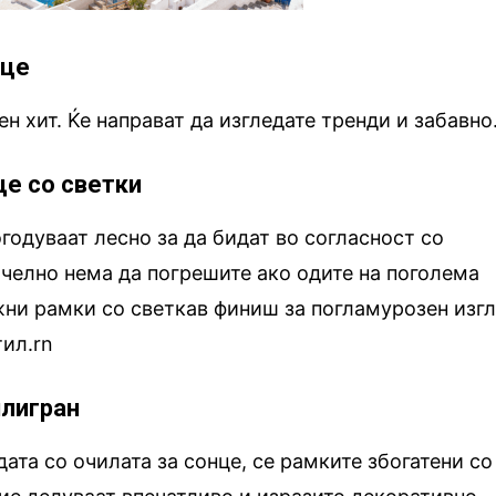
нце
н хит. Ќе направат да изгледате тренди и забавно
це со светки
огодуваат лесно за да бидат во согласност со
ачелно нема да погрешите ако одите на поголема
жни рамки со светкав финиш за погламурозен изг
тил.rn
илигран
ата со очилата за сонце, се рамките збогатени со