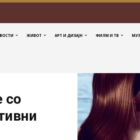
ВОСТИ
ЖИВОТ
АРТ И ДИЗАЈН
ФИЛМ И ТВ
МУ
 со
тивни