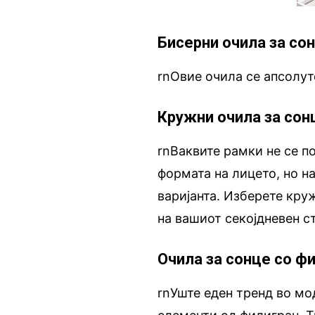
Бисерни очила за со
rnОвие очила се апсолуте
Кружни очила за сон
rnВаквите рамки не се п
формата на лицето, но н
варијанта. Изберете кру
на вашиот секојдневен с
Очила за сонце со ф
rnУште еден тренд во мод