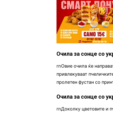
Очила за сонце со ук
rnОвие очила ќе направа
привлекуваат пчеличките
пролетен фустан со прин
Очила за сонце со у
rnДоколку цветовите и п