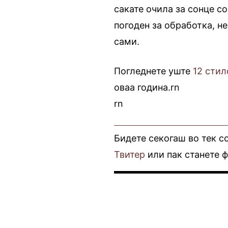
сакате очила за сонце с
погоден за обработка, н
сами.
Погледнете уште
12 стил
оваа година.rn
rn
Бидете секогаш во тек с
Твитер
или пак станете 