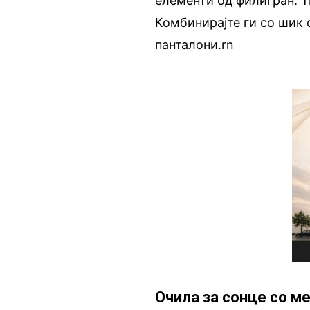
елементи од филигран. Т
Комбинирајте ги со шик 
панталони.rn
Очила за сонце со м