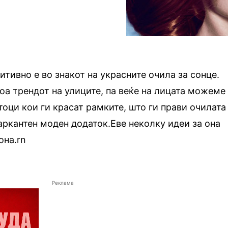
итивно е во знакот на украсните очила за сонце.
оа трендот на улиците, па веќе на лицата можеме
оци кои ги красат рамките, што ги прави очилата
ркантен моден додаток.Еве неколку идеи за она
она.rn
Реклама