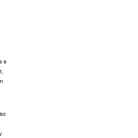
а е
т,
rn
 во
у