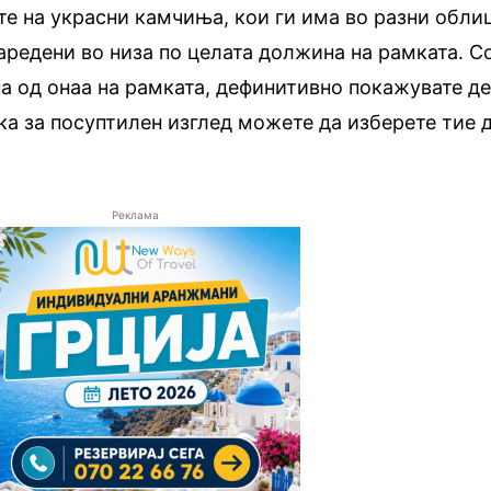
те на украсни камчиња, кои ги има во разни обли
аредени во низа по целата должина на рамката. С
а од онаа на рамката, дефинитивно покажувате д
ка за посуптилен изглед можете да изберете тие 
Реклама