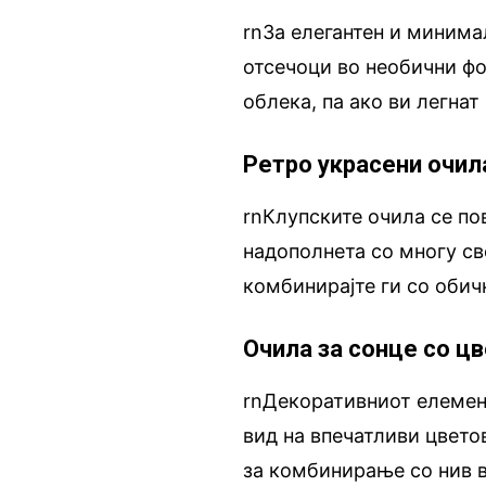
rnЗа елегантен и минима
отсечоци во необични фо
облека, па ако ви легнат
Ретро украсени очил
rnКлупските очила се по
надополнета со многу св
комбинирајте ги со обич
Очила за сонце со ц
rnДекоративниот елемент
вид на впечатливи цвето
за комбинирање со нив в