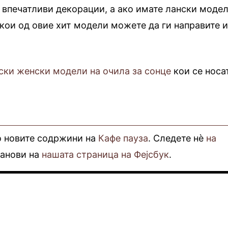
о впечатливи декорации, а ако имате лански моде
екои од овие хит модели можете да ги направите 
ски женски модели на очила за сонце
кои се носа
о новите содржини на
Кафе пауза
. Следете нè
на
фанови на
нашата страница на Фејсбук
.