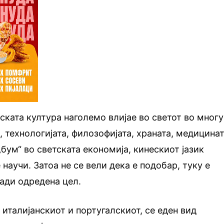
еската култура наголемо влијае во светот во многу
 технологијата, филозофијата, храната, медицинат
бум“ во светската економија, кинескиот јазик
научи. Затоа не се вели дека е подобар, туку е
ади одредена цел.
 италијанскиот и португалскиот, се еден вид