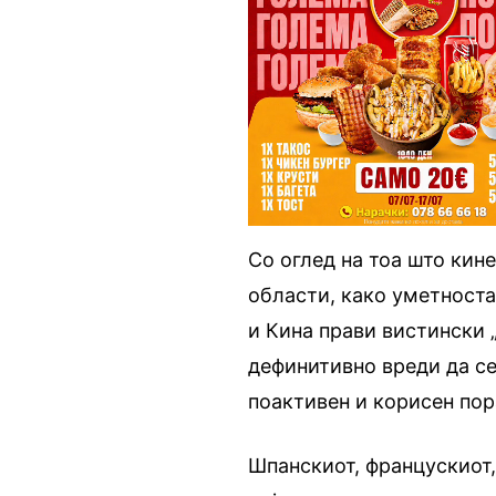
Со оглед на тоа што кин
области, како уметноста,
и Кина прави вистински „
дефинитивно вреди да се 
поактивен и корисен пор
Шпанскиот, францускиот,