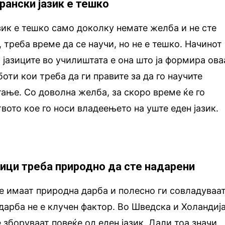
рански јазик е тешко
зик е тешко само доколку немате желба и не сте
 треба време да се научи, но не е тешко. Начинот
и јазиците во училиштата е она што ја формира ова
оти кои треба да ги правите за да го научите
тање. Со доволна желба, за скоро време ќе го
вото кое го носи владеењето на уште еден јазик.
азици треба природно да сте надарени
ѓе имаат природна дарба и полесно ги совладуваа
дарба не е клучен фактор. Во Шведска и Холандија
 зборуваат повеќе од еден јазик. Дали тоа значи