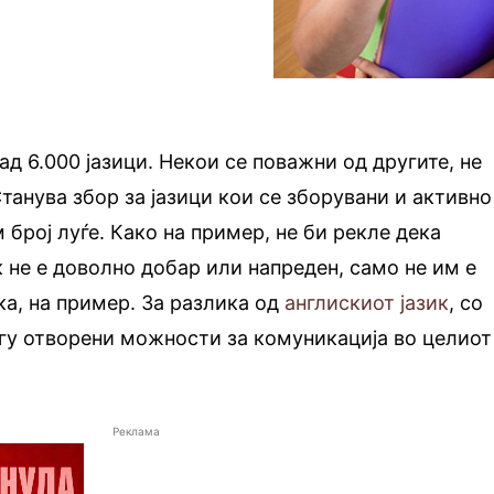
ад 6.000 јазици. Некои се поважни од другите, не
танува збор за јазици кои се зборувани и активно
број луѓе. Како на пример, не би рекле дека
 не е доволно добар или напреден, само не им е
ка, на пример. За разлика од
англискиот јазик
, со
гу отворени можности за комуникација во целиот
Реклама