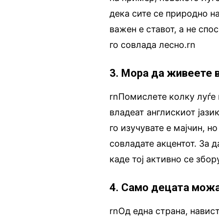
дека сите се природно н
важен е ставот, а не спо
го совлада лесно.rn
3. Мора да живеете в
rnПомислете колку луѓе 
владеат англискиот јазик
го изучувате е мајчин, но
совладате акцентот. За д
каде тој активно се збор
4. Само децата можа
rnОд една страна, навис