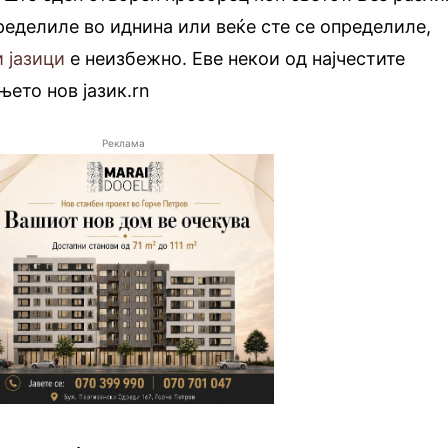
пределиле во иднина или веќе сте се определиле,
 јазици
е неизбежно. Еве некои од најчестите
њето нов јазик.rn
Реклама