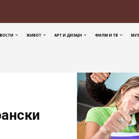
ВОСТИ
ЖИВОТ
АРТ И ДИЗАЈН
ФИЛМ И ТВ
МУ
рански