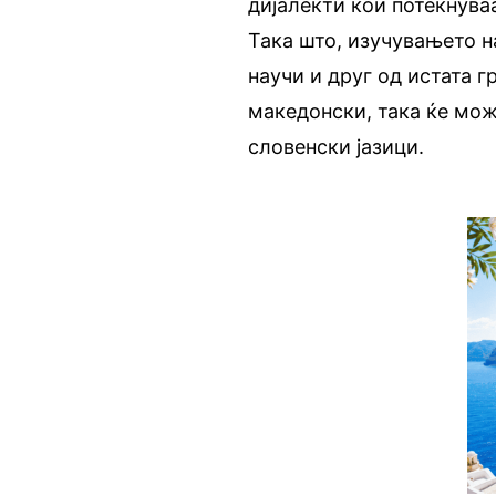
дијалекти кои потекнуваа
Така што, изучувањето н
научи и друг од истата г
македонски, така ќе мож
словенски јазици.