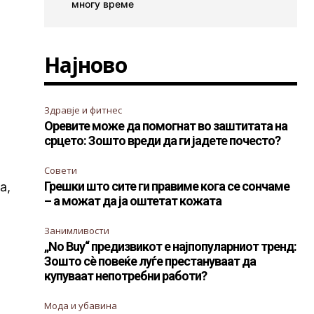
многу време
Најново
Здравје и фитнес
Оревите може да помогнат во заштитата на
срцето: Зошто вреди да ги јадете почесто?
Совети
Грешки што сите ги правиме кога се сончаме
а,
– а можат да ја оштетат кожата
Занимливости
„No Buy“ предизвикот е најпопуларниот тренд:
Зошто сè повеќе луѓе престануваат да
купуваат непотребни работи?
Мода и убавина