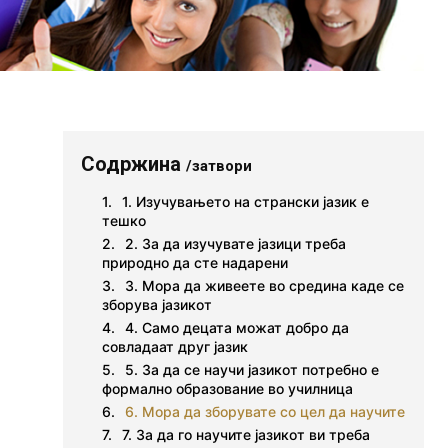
Содржина
/затвори
1. Изучувањето на странски јазик е
тешко
2. За да изучувате јазици треба
природно да сте надарени
3. Мора да живеете во средина каде се
зборува јазикот
4. Само децата можат добро да
совладаат друг јазик
5. За да се научи јазикот потребно е
формално образование во училница
6. Мора да зборувате со цел да научите
7. За да го научите јазикот ви треба