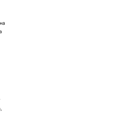
 на
а
т
,