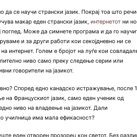
о да се научи странски јазик. Покрај тоа што реч
учува макар еден странски јазик,
интернетот
ни но
ј поглед. Може да симнете програма и да го научи
оруваме и за други работи кои секојдневно ни се
 на интернет. Голем е бројот на луѓе кои совладал
олително ниво само преку следење серии или
вни говорители на јазикот.
авно? Според едно канадско истражување, после 
е на Францускиот јазик, само еден ученик од
едно ниво на владеење на јазикот. Дали
во училница има мала ефикасност?
 уште еден отворен прозорец кон светот. Без разли