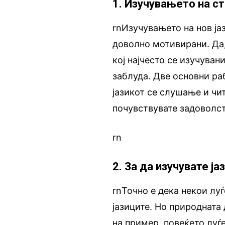
1. Изучувањето на ст
rnИзучувањето на нов ја
доволно мотивирани. Да,
кој најчесто се изучуван
заблуда. Две основни раб
јазикот се слушање и чи
почувствувате задоволст
rn
2. За да изучувате ј
rnТочно е дека некои лу
јазиците. Но природната 
на пример, повеќето луѓе