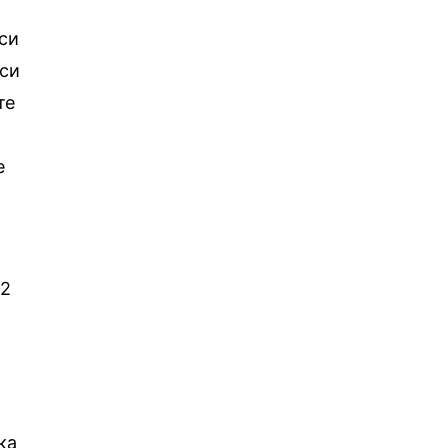
иси
си
те
е
12
ка