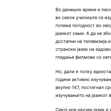
Во денешно време е лесн
во секое училиште се из
голема погодност во ово
јазикот сами. А да не зб
достапни на телевизија и
странски јазик на задов
гледање филмови со нати
Но, дали е толку едност
години активно изучувањ
вкупно 147, постигнал ср
изучувањето на јазикот 
Секој нов научен јазик е