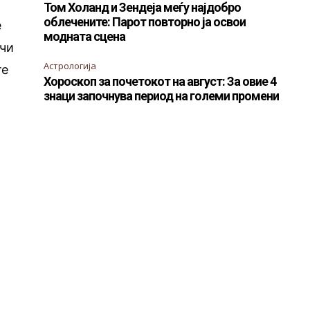
Том Холанд и Зендеја меѓу најдобро
облечените: Парот повторно ја освои
е
модната сцена
учи
Астрологија
те
Хороскоп за почетокот на август: За овие 4
знаци започнува период на големи промени