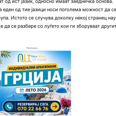
т од ист јазик, односно имаат заедничка основа.
а еден од тие јазици носи поголема можност да с
рупа. Истото се случува доколку некој странец на
е да се разбере со луѓето кои ги зборуваат други
Реклама