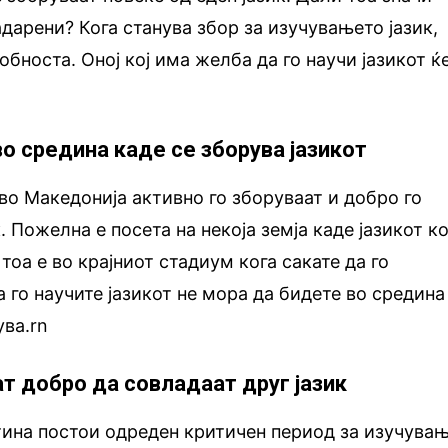
адарени? Кога станува збор за изучувањето јазик,
собноста. Оној кој има желба да го научи јазикот ќ
о средина каде се зборува јазикот
во Македонија активно го зборуваат и добро го
. Пожелна е посета на некоја земја каде јазикот ко
 тоа е во крајниот стадиум кога сакате да го
а го научите јазикот не мора да бидете во средина
ува.rn
т добро да совладаат друг јазик
тина постои одреден критичен период за изучува