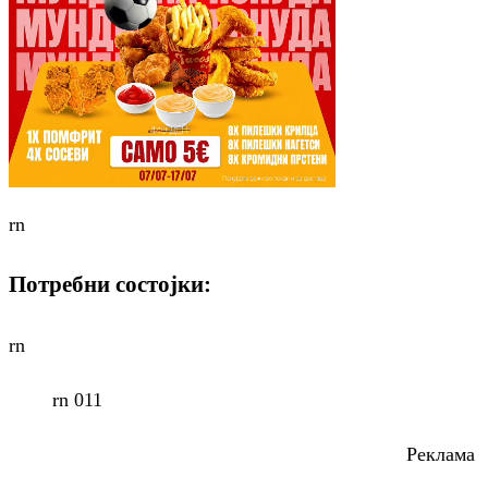
rn
Потребни состојки:
rn
rn 011
Реклама