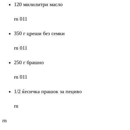
120 милилитри масло
rn 011
350 г цреши без семки
rn 011
250 г брашно
rn 011
1/2 ќесичка прашок за пециво
rn
rn