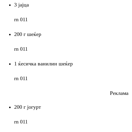
3 јајца
rn 011
200 г шеќер
rn 011
1 ќесичка ванилин шеќер
rn 011
Реклама
200 г јогурт
rn 011