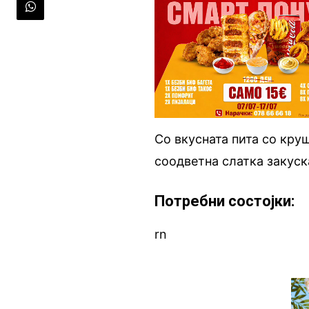
Со вкусната пита со кру
соодветна слатка закуска
Потребни состојки:
rn