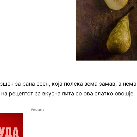
шен за рана есен, која полека зема замав, а нема
на рецептот за вкусна пита со ова слатко овошје.
Реклама