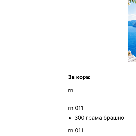
За кора:
rn
rn 011
300 грама брашно
rn 011