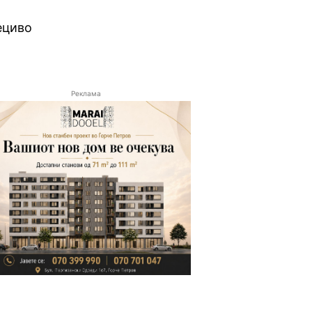
ециво
Реклама