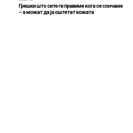
Грешки што сите ги правиме кога се сончаме
– а можат да ја оштетат кожата