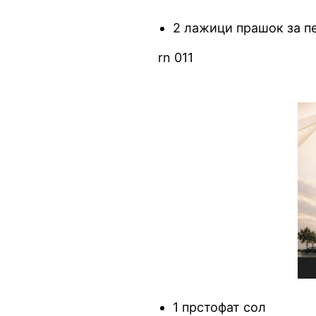
2 лажици прашок за п
rn 011
1 прстофат сол