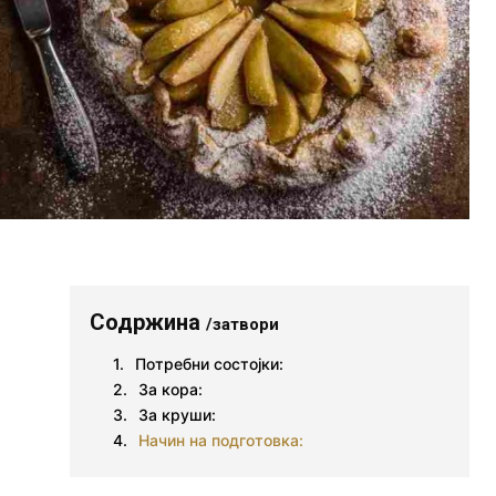
Содржина
/затвори
Потребни состојки:
За кора:
За круши:
Начин на подготовка: