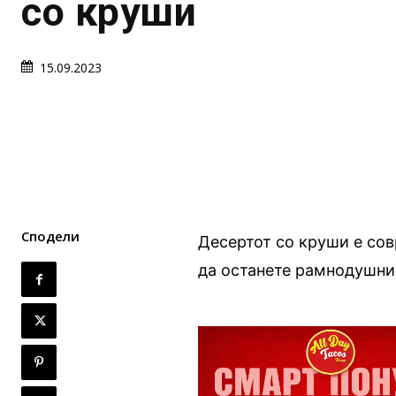
со круши
15.09.2023
Сподели
Десертот со круши е совр
да останете рамнодушни 