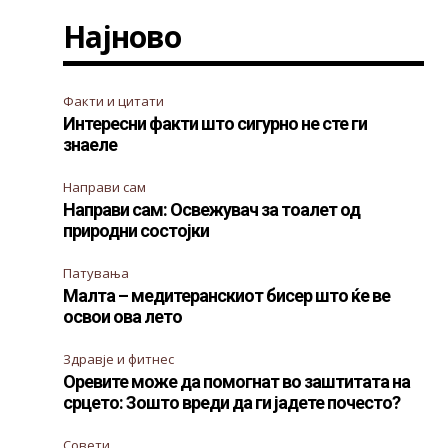
Најново
Факти и цитати
Интересни факти што сигурно не сте ги
знаеле
Направи сам
Направи сам: Освежувач за тоалет од
природни состојки
Патувања
Малта – медитеранскиот бисер што ќе ве
освои ова лето
Здравје и фитнес
Оревите може да помогнат во заштитата на
срцето: Зошто вреди да ги јадете почесто?
Совети