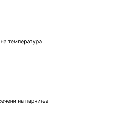
бна температура
сечени на парчиња