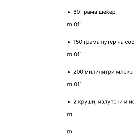
80 грама шеќер
rn 011
150 грама путер на со
rn 011
200 милилитри млеко
rn 011
2 круши, излупени и и
rn
rn