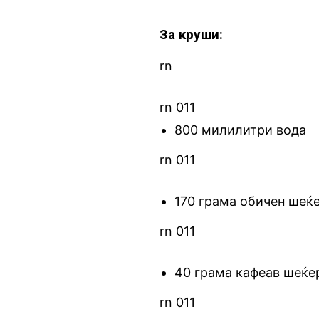
За круши:
rn
rn 011
800 милилитри вода
rn 011
170 грама обичен шеќ
rn 011
40 грама кафеав шеќе
rn 011