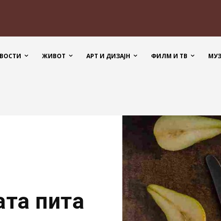
ВОСТИ
ЖИВОТ
АРТ И ДИЗАЈН
ФИЛМ И ТВ
МУ
ата пита