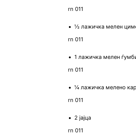
rn 011
½ лажичка мелен цим
rn 011
1 лажичка мелен ѓумб
rn 011
¼ лажичка мелено ка
rn 011
2 јајца
rn 011