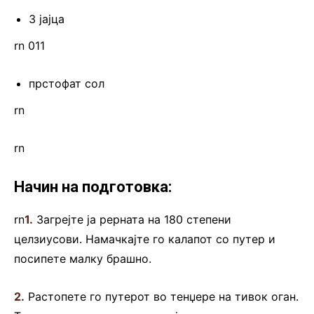
3 јајца
rn 011
прстофат сол
rn
rn
Начин на подготовка:
rn
1.
Загрејте ја рерната на 180 степени
целзиусови. Намачкајте го калапот со путер и
посипете малку брашно.
2.
Растопете го путерот во тенџере на тивок оган.