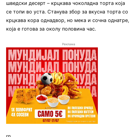
шведски десерт – крцкава чоколадна торта која
се топи во уста. Станува збор за вкусна торта со
крцкава кора однадвор, но мека и сочна однатре,
која е готова за околу половина час.
Реклама
rn