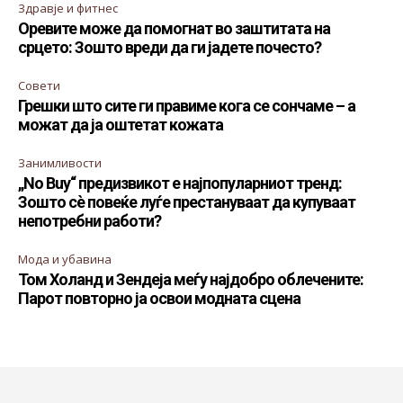
Здравје и фитнес
Оревите може да помогнат во заштитата на
срцето: Зошто вреди да ги јадете почесто?
Совети
Грешки што сите ги правиме кога се сончаме – а
можат да ја оштетат кожата
Занимливости
„No Buy“ предизвикот е најпопуларниот тренд:
Зошто сè повеќе луѓе престануваат да купуваат
непотребни работи?
Мода и убавина
Том Холанд и Зендеја меѓу најдобро облечените:
Парот повторно ја освои модната сцена