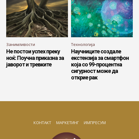
Занимливости
Технологија
Не постои успех преку
Научниците создале
ноќ: Поучна приказна за
екстензија за смартфон
јаворот и тревките
која со 99-процентна
сигурност може да
открие рак
КОНТАКТ
МАРКЕТИНГ
ИМПРЕСУМ