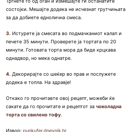
Тргнете го од оган и измешајте ги останатите
состојки. Мешајте додека не исчезнат грутчињата
за да добиете еднолична смеса.
3.
Истурете ја смесата во подмачканиот калап и
печете 35 минути. Проверете ја тортата по 20
минути. Готовата торта мора да биде крцкава
однадвор, но мека однатре.
4.
Декорирајте со шеќер во прав и послужете
додека е топла. На здравје!
Откако го прочитавте овој рецепт, можеби ќе
сакате да го прочитате и рецептот за
чоколадна
торта со свилено тофу
.
Извор:
punkufer.dnevnik.hr