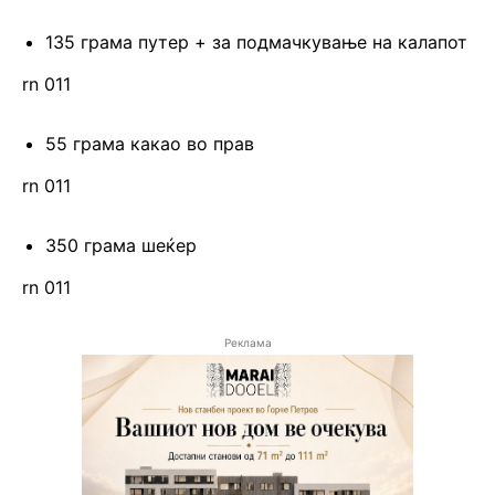
135 грама путер + за подмачкување на калапот
rn 011
55 грама какао во прав
rn 011
350 грама шеќер
rn 011
Реклама