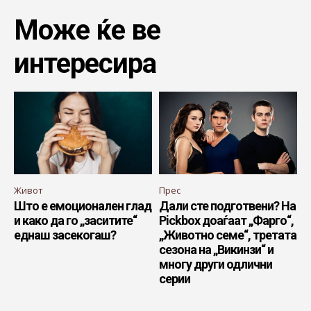
Може ќе ве
интересира
Живот
Прес
Што е емоционален глад
Дали сте подготвени? На
и како да го „заситите“
Pickbox доаѓаат „Фарго“,
еднаш засекогаш?
„Животно семе“, третата
сезона на „Викинзи“ и
многу други одлични
серии