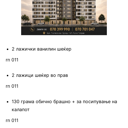
2 лажички ванилин шеќер
rn 011
2 лажици шеќер во прав
rn 011
130 грама обично брашно + за посипување на
калапот
rn 011