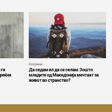
Колумни
 ги
Да седам ил да се селам: Зошто
среќни
младите од Македонија мечтаат за
живот во странство?