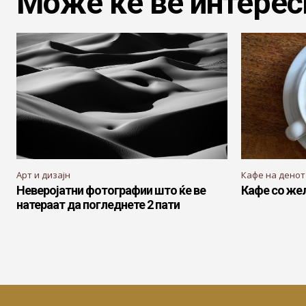
Може ќе ве интерес
Арт и дизајн
Кафе на денот
Неверојатни фотографии што ќе ве
Кафе со же
натераат да погледнете 2 пати