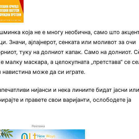
шминка која не е многу необична, само што акцен
ци. Значи, ајлајнерот, сенката или моливот за очи
орниот, туку на долниот капак. Само на долниот. С
 е малку маскара, а целокупната „претстава“ се с
и навистина може да си играте.
впечатливи нијанси и нека линиите бидат јасни ил
ирајте и правете свои варијанти, ослободете ја
Реклама