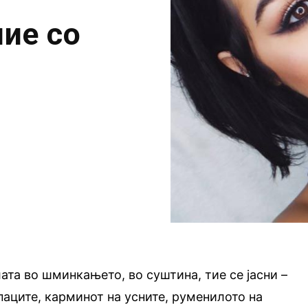
ние со
ата во шминкањето, во суштина, тие се јасни –
апаците, карминот на усните, руменилото на