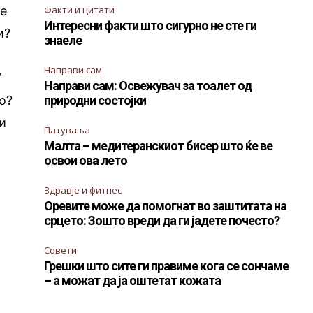
те
Факти и цитати
Интересни факти што сигурно не сте ги
и?
знаеле
Направи сам
“
Направи сам: Освежувач за тоалет од
то?
природни состојки
ни
Патувања
Малта – медитеранскиот бисер што ќе ве
освои ова лето
Здравје и фитнес
Оревите може да помогнат во заштитата на
срцето: Зошто вреди да ги јадете почесто?
Совети
Грешки што сите ги правиме кога се сончаме
– а можат да ја оштетат кожата