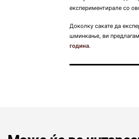
експериментирале со ово
Доколку сакате да експе
шминкање, ви предлагам
година
.