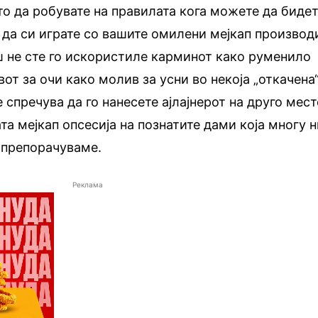
о да робувате на правилата кога можете да биде
 да си играте со вашите омилени мејкап производ
ш не сте го искористиле карминот како руменило
вот за очи како молив за усни во некоја „откачена
е спречува да го нанесете ајлајнерот на друго мес
та мејкап опсесија на познатите дами која многу 
а препорачуваме.
Реклама