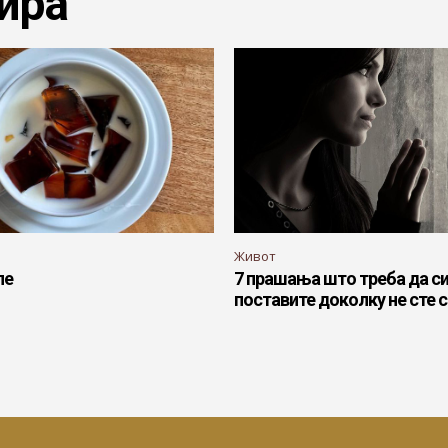
ира
Живот
ле
7 прашања што треба да си
поставите доколку не сте 