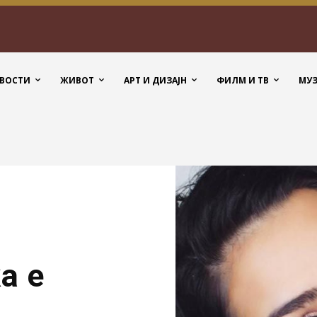
ВОСТИ
ЖИВОТ
АРТ И ДИЗАЈН
ФИЛМ И ТВ
МУ
а е