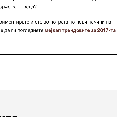
ј мејкап тренд?
риментирате и сте во потрага по нови начини на
е да ги погледнете
мејкап трендовите за 2017-та