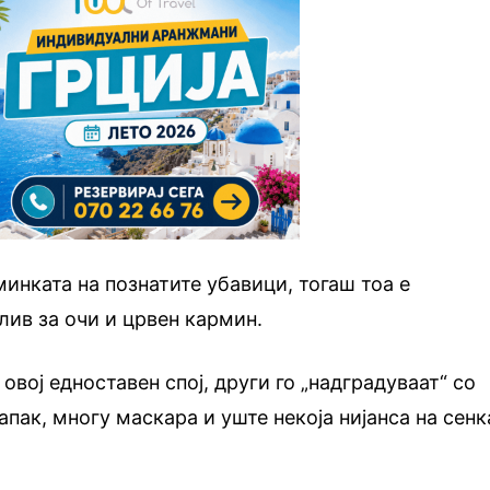
инката на познатите убавици, тогаш тоа е
лив за очи и црвен кармин.
овој едноставен спој, други го „надградуваат“ со
капак, многу маскара и уште некоја нијанса на сенк