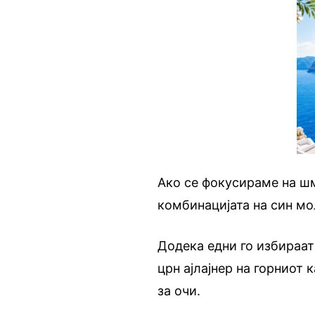
Ако се фокусираме на шм
комбинацијата на син мо
Додека едни го избираат 
црн ајлајнер на горниот 
за очи.