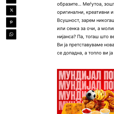
образите… Меѓутоа, зошт
оригинални, креативни и
Всушност, зарем никога
или сенка за очи, а моли
нијанса? Па, тогаш што в
Ви ја претставуваме нова
се допадна, а топло ви ј