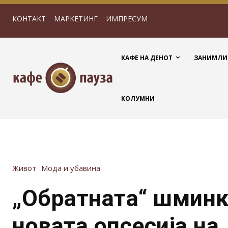
КОНТАКТ
МАРКЕТИНГ
ИМПРЕСУМ
КАФЕ НА ДЕНОТ
ЗАНИМЛИ
КОЛУМНИ
Живот
Мода и убавина
„Обратната“ шминк
новата опсесија на