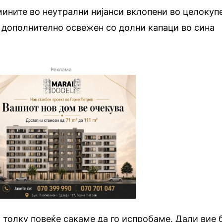
рмините во неутрални нијанси вклопени во целокуп
а, дополнително освежен со долни капаци во сина
Реклама
, толку повеќе сакаме да го испробаме. Дали вие 