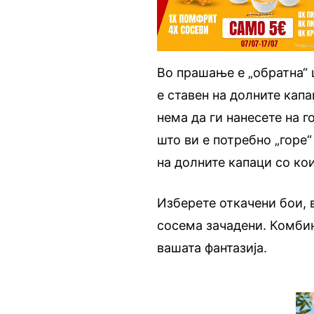
Во прашање е „обратна“ 
е ставен на долните капа
нема да ги нанесете на г
што ви е потребно „горе“
на долните капаци со ко
Изберете откачени бои, 
сосема зачадени. Комбин
вашата фантазија.