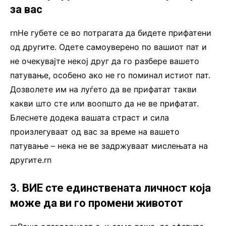
за вас
rnНе губете се во потрагата да бидете прифатени
од другите. Одете самоуверено по вашиот пат и
не очекувајте некој друг да го разбере вашето
патување, особено ако не го поминал истиот пат.
Дозволете им на луѓето да ве прифатат такви
какви што сте или воопшто да не ве прифатат.
Блеснете додека вашата страст и сила
произлегуваат од вас за време на вашето
патување – нека не ве задржуваат мислењата на
другите.rn
3. ВИЕ сте единствената личност која
може да ви го промени животот