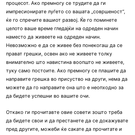
процесот. Ако премногу се трудите да ги
импресионирате луѓето со вашата „совршеност“,
ќе го спречите вашиот развој. Ќе го поминете
целото ваше време гледајќи на одреден начин
наместо да живеете на одреден начин.
Невозможно е да се живее без понекогаш да се
прават грешки, освен ако не живеете толку
внимателно што навистина воопшто не живеете,
туку само постоите. Ако премногу се плашите да
направите грешка во присуство на други, нема да
можете да го направите она што е неопходно за
да бидете успешни во вашите очи.
Откако ги прочитавте овие совети зошто треба
да бидете свои и да престанете да се докажувате
пред другите, можеби ќе сакате да прочитате и