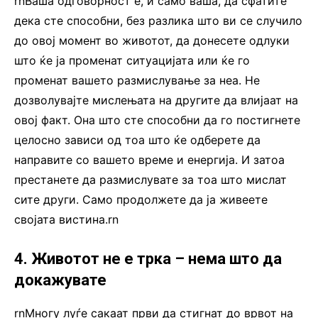
rnВаша одговорност е, и само ваша, да сфатите
дека сте способни, без разлика што ви се случило
до овој момент во животот, да донесете одлуки
што ќе ја променат ситуацијата или ќе го
променат вашето размислување за неа. Не
дозволувајте мислењата на другите да влијаат на
овој факт. Она што сте способни да го постигнете
целосно зависи од тоа што ќе одберете да
направите со вашето време и енергија. И затоа
престанете да размислувате за тоа што мислат
сите други. Само продолжете да ја живеете
својата вистина.rn
4. Животот не е трка – нема што да
докажувате
rnМногу луѓе сакаат први да стигнат до врвот на