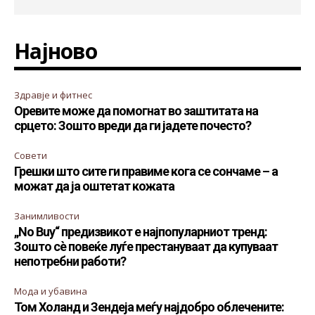
Најново
Здравје и фитнес
Оревите може да помогнат во заштитата на
срцето: Зошто вреди да ги јадете почесто?
Совети
Грешки што сите ги правиме кога се сончаме – а
можат да ја оштетат кожата
Занимливости
„No Buy“ предизвикот е најпопуларниот тренд:
Зошто сè повеќе луѓе престануваат да купуваат
непотребни работи?
Мода и убавина
Том Холанд и Зендеја меѓу најдобро облечените: