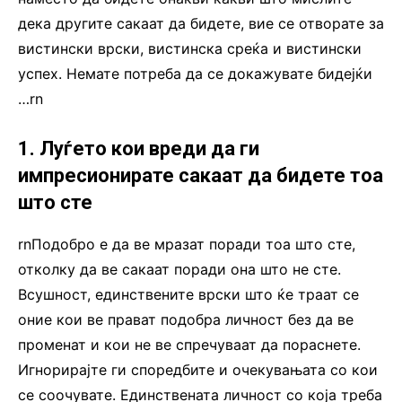
дека другите сакаат да бидете, вие се отворате за
вистински врски, вистинска среќа и вистински
успех. Немате потреба да се докажувате бидејќи
…rn
1. Луѓето кои вреди да ги
импресионирате сакаат да бидете тоа
што сте
rnПодобро е да ве мразат поради тоа што сте,
отколку да ве сакаат поради она што не сте.
Всушност, единствените врски што ќе траат се
оние кои ве прават подобра личност без да ве
променат и кои не ве спречуваат да пораснете.
Игнорирајте ги споредбите и очекувањата со кои
се соочувате. Единствената личност со која треба