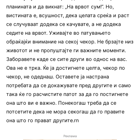
планината и да викнат: „На врвот сум!”. Но,
вистината е, всушност, дека целата среќа и раст
се случуваат додека се качувате, а не додека
седите на врвот. Уживајте во патувањето
обраќајќи внимание на секој чекор. Не брзајте низ
животот и не пропуштајте ги важните моменти.
Заборавете каде се сите други во однос на вас.
Ова не е трка. Ќе ја достигнете целта, чекор по
чекор, не одеднаш. Оставете ја настрана
потребата да се докажувате пред другите и само
така ќе го расчистите патот за да го постигнете
она што ви е важно. Понекогаш треба да се
потсетите дека не мора секогаш да го правите
она што го прават другите.rn
Реклама