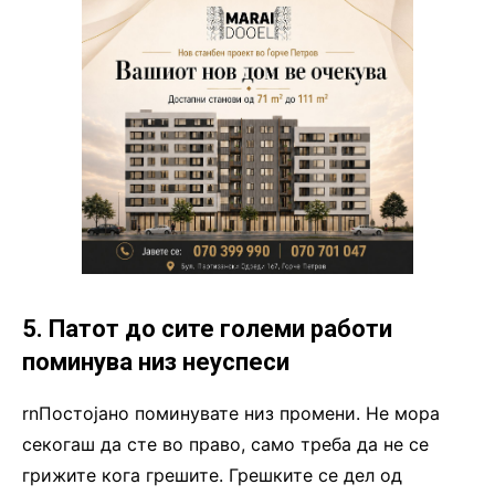
5. Патот до сите големи работи
поминува низ неуспеси
rnПостојано поминувате низ промени. Не мора
секогаш да сте во право, само треба да не се
грижите кога грешите. Грешките се дел од