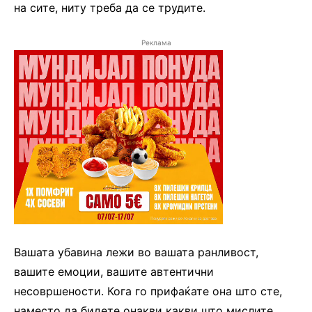
на сите, ниту треба да се трудите.
Реклама
Вашата убавина лежи во вашата ранливост,
вашите емоции, вашите автентични
несовршености. Кога го прифаќате она што сте,
наместо да бидете онакви какви што мислите