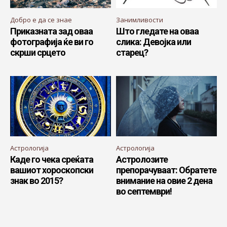
Добро е да се знае
Занимливости
Приказната зад оваа
Што гледате на оваа
фотографија ќе ви го
слика: Девојка или
скрши срцето
старец?
Астрологија
Астрологија
Каде го чека среќата
Астролозите
вашиот хороскопски
препорачуваат: Обратете
знак во 2015?
внимание на овие 2 дена
во септември!