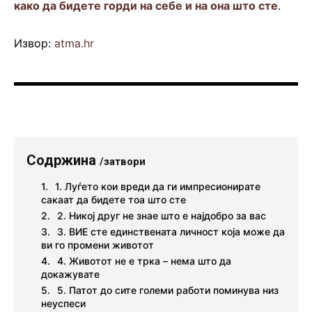
како да бидете горди на себе и на она што сте
.
Извор:
atma.hr
Содржина
/затвори
1. Луѓето кои вреди да ги импресионирате
сакаат да бидете тоа што сте
2. Никој друг не знае што е најдобро за вас
3. ВИЕ сте единствената личност која може да
ви го промени животот
4. Животот не е трка – нема што да
докажувате
5. Патот до сите големи работи поминува низ
неуспеси