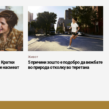
Живот
: Кратки
5 причини зошто е подобро да вежбате
ве насмеат
во природа отколку во теретана