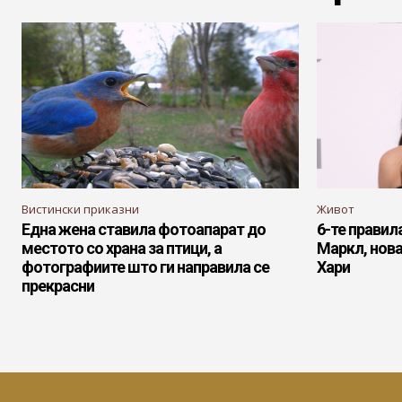
Вистински приказни
Живот
Една жена ставила фотоапарат до
6-те правил
местото со храна за птици, а
Маркл, нова
фотографиите што ги направила се
Хари
прекрасни