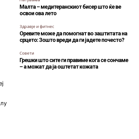
Малта – медитеранскиот бисер што ќе ве
освои ова лето
Здравје и фитнес
Оревите може да помогнат во заштитата на
срцето: Зошто вреди да ги јадете почесто?
Совети
Грешки што сите ги правиме кога се сончаме
– а можат да ја оштетат кожата
еј
олу