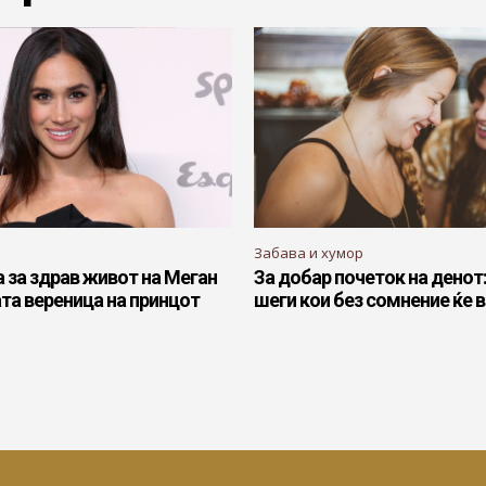
Забава и хумор
а за здрав живот на Меган
За добар почеток на денот
та вереница на принцот
шеги кои без сомнение ќе 