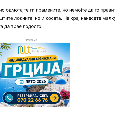
о одмотајте ги прамените, но немојте да го прави
иштите локните, но и косата. На крај нанесете малк
та да трае подолго.
Реклама