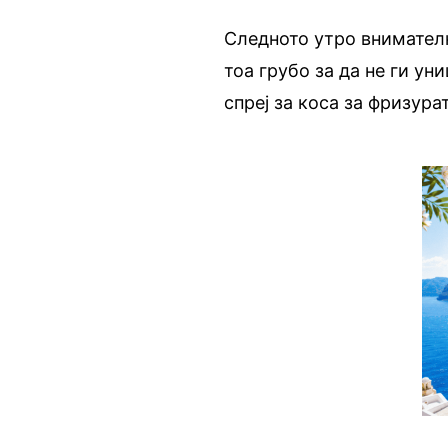
Следното утро внимателн
тоа грубо за да не ги ун
спреј за коса за фризура