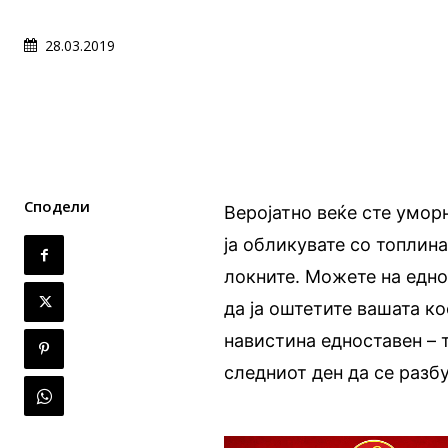
28.03.2019
Сподели
Веројатно веќе сте уморн
ја обликувате со топлина
локните. Можете на едно
да ја оштетите вашата ко
навистина едноставен – т
следниот ден да се разб