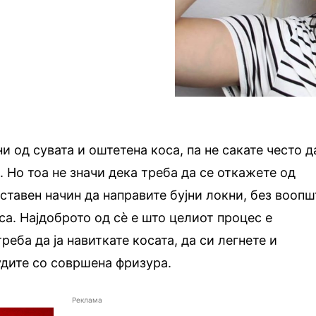
и од сувата и оштетена коса, па не сакате често д
. Но тоа не значи дека треба да се откажете од
ставен начин да направите бујни локни, без воопш
са. Најдоброто од сè е што целиот процес е
реба да ја навиткате косата, да си легнете и
удите со совршена фризура.
Реклама