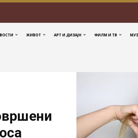
ВОСТИ
ЖИВОТ
АРТ И ДИЗАЈН
ФИЛМ И ТВ
МУ
овршени
коса