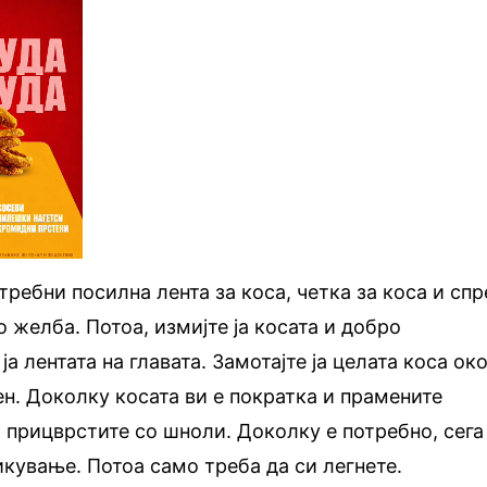
требни посилна лента за коса, четка за коса и спр
 желба. Потоа, измијте ја косата и добро
 ја лентата на главата. Замотајте ја целата коса ок
ен. Доколку косата ви е пократка и прамените
и прицврстите со шноли. Доколку е потребно, сега
икување. Потоа само треба да си легнете.