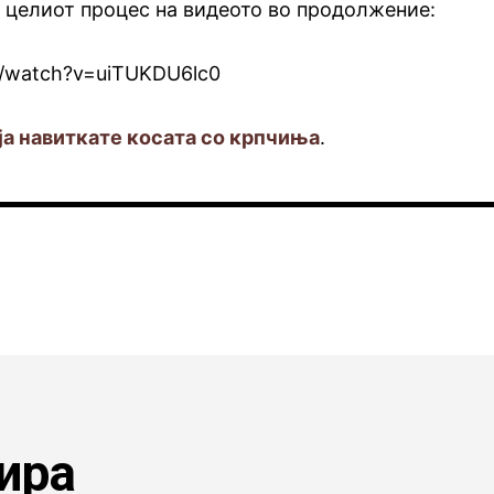
 целиот процес на видеото во продолжение:
m/watch?v=uiTUKDU6lc0
 ја навиткате косата со крпчиња
.
ира