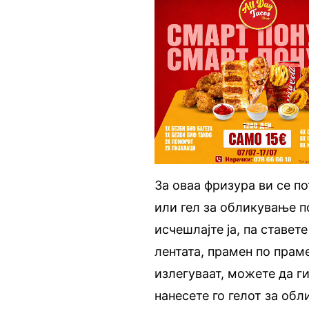
За оваа фризура ви се по
или гел за обликување по
исчешлајте ја, па ставете
лентата, прамен по прам
излегуваат, можете да г
нанесете го гелот за обл