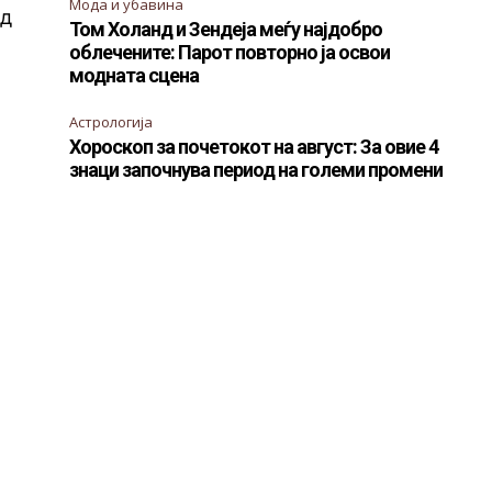
Мода и убавина
од
Том Холанд и Зендеја меѓу најдобро
облечените: Парот повторно ја освои
модната сцена
Астрологија
Хороскоп за почетокот на август: За овие 4
знаци започнува период на големи промени