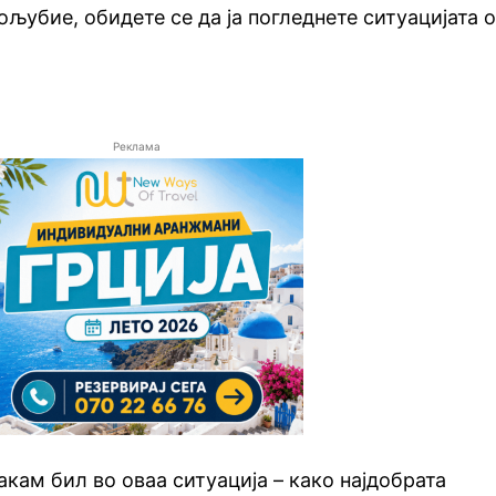
ољубие, обидете се да ја погледнете ситуацијата 
Реклама
акам бил во оваа ситуација – како најдобрата