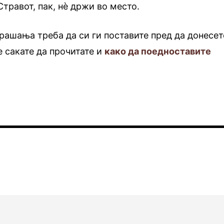
Стравот, пак, нè држи во место.
рашања треба да си ги поставите пред да донесет
 сакате да прочитате и
како да поедноставите