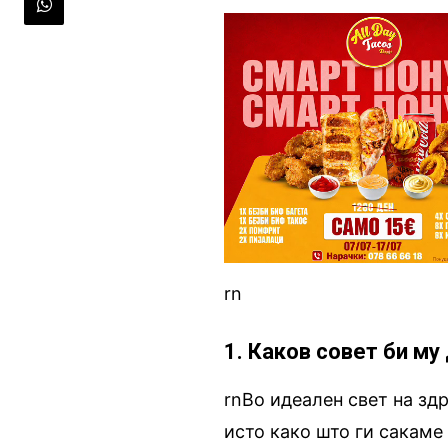
rn
1. Каков совет би му
rnВо идеален свет на зд
исто како што ги сакаме