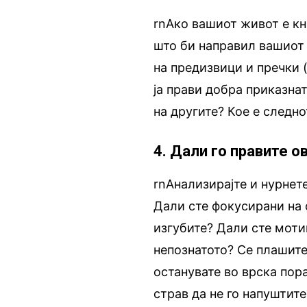
rnАко вашиот живот е кн
што би направил вашиот 
на предизвици и пречки (
ја прави добра приказна
на другите? Кое е следно
4. Дали го правите о
rnАнализирајте и нурнет
Дали сте фокусирани на о
изгубите? Дали сте мот
непознатото? Се плашите
останувате во врска пор
страв да не го напуштит