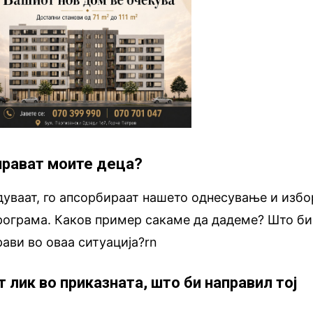
 прават моите деца?
дуваат, го апсорбираат нашето однесување и избо
програма. Каков пример сакаме да дадеме? Што би
рави во оваа ситуација?rn
т лик во приказната, што би направил тој