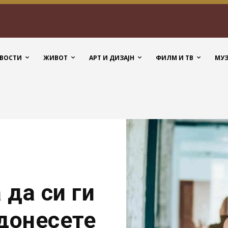
ВОСТИ
ЖИВОТ
АРТ И ДИЗАЈН
ФИЛМ И ТВ
МУ
да си ги
донесете