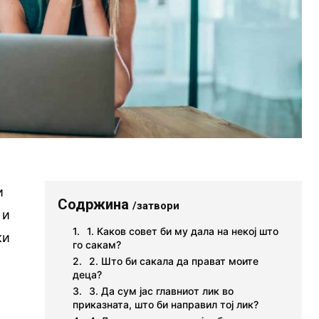
и
Содржина
/затвори
 и
1. Каков совет би му дала на некој што
ки
го сакам?
2. Што би сакала да прават моите
деца?
3. Да сум јас главниот лик во
приказната, што би направил тој лик?