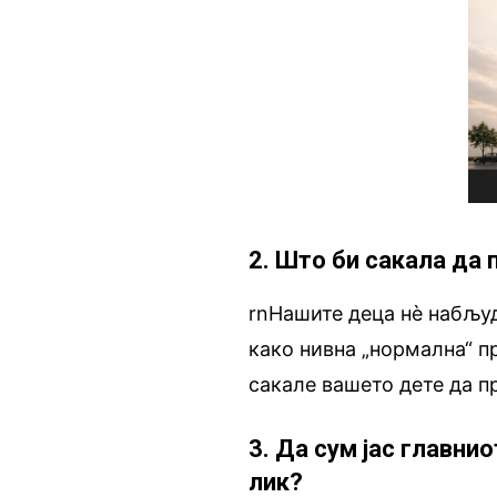
2. Што би сакала да
rnНашите деца нè набљу
како нивна „нормална“ 
сакале вашето дете да п
3. Да сум јас главнио
лик?