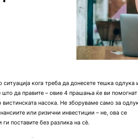
о ситуација кога треба да донесете тешка одлука 
е што да правите – овие 4 прашања ќе ви помогнат
во вистинската насока. Не зборуваме само за одлу
инансиите или ризични инвестиции – не, ова се
 ги поставите без разлика на сè.