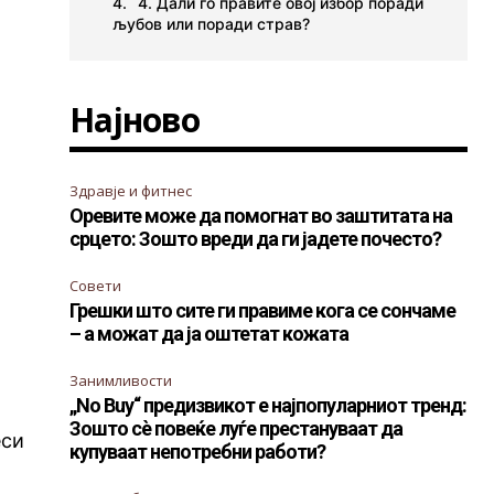
4. Дали го правите овој избор поради
љубов или поради страв?
Најново
Здравје и фитнес
Оревите може да помогнат во заштитата на
срцето: Зошто вреди да ги јадете почесто?
Совети
Грешки што сите ги правиме кога се сончаме
– а можат да ја оштетат кожата
Занимливости
„No Buy“ предизвикот е најпопуларниот тренд:
Зошто сè повеќе луѓе престануваат да
еси
купуваат непотребни работи?