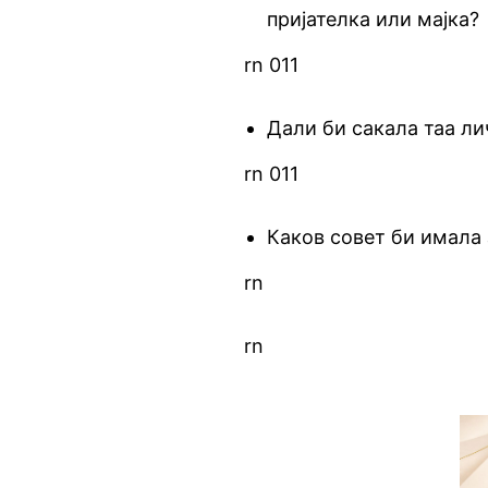
пријателка или мајка?
rn 011
Дали би сакала таа ли
rn 011
Каков совет би имала 
rn
rn