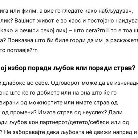
ига или филм, а вие го гледате како набљудувач,
лик? Вашиот живот е во хаос и постојано наидува
како и речиси секој лик) – што сега?rnШто е тоа 
та? Приказна што би биле горди да им ја раскажет
то поглавје?rn
вој избор поради љубов или поради страв?
е длабоко во себе. Одговорот може да ве изненад
на што ќе го добиете или на она што ќе го
ивирани од можностите или имате страв од
 од промени? Имате страв од неуспех? Дали
ади љубов кон партнерот/детето/себеси или од
е? Не заборавајте дека љубовта нè движи напред и