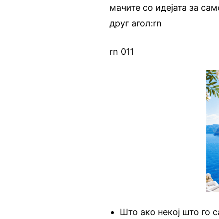
мачите со идејата за сам
друг агол:rn
rn 011
Што ако некој што го с