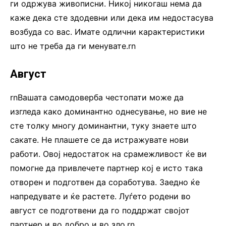
ги одржува живописни. Никој никогаш нема да
каже дека сте здодевни или дека им недостасува
возбуда со вас. Имате одлични карактеристики
што не треба да ги менувате.rn
Август
rnВашата самодоверба честопати може да
изгледа како доминантно однесување, но вие не
сте толку многу доминантни, туку знаете што
сакате. Не плашете се да истражувате нови
работи. Овој недостаток на срамежливост ќе ви
помогне да привлечете партнер кој е исто така
отворен и подготвен да соработува. Заедно ќе
напредувате и ќе растете. Луѓето родени во
август се подготвени да го поддржат својот
партнер и во добро и во зло.rn