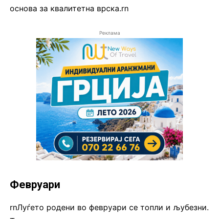
основа за квалитетна врска.rn
Реклама
Февруари
rnЛуѓето родени во февруари се топли и љубезни.