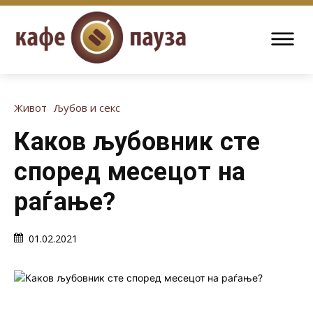
Живот
Љубов и секс
Каков љубовник сте
според месецот на
раѓање?
01.02.2021