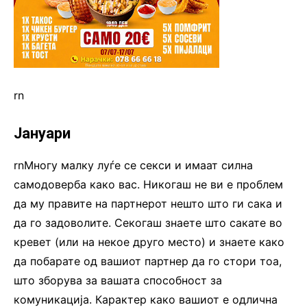
rn
Јануари
rnМногу малку луѓе се секси и имаат силна
самодоверба како вас. Никогаш не ви е проблем
да му правите на партнерот нешто што ги сака и
да го задоволите. Секогаш знаете што сакате во
кревет (или на некое друго место) и знаете како
да побарате од вашиот партнер да го стори тоа,
што зборува за вашата способност за
комуникација. Карактер како вашиот е одлична