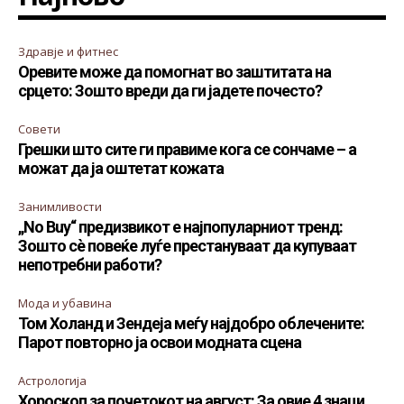
Здравје и фитнес
Оревите може да помогнат во заштитата на
срцето: Зошто вреди да ги јадете почесто?
Совети
Грешки што сите ги правиме кога се сончаме – а
можат да ја оштетат кожата
Занимливости
„No Buy“ предизвикот е најпопуларниот тренд:
Зошто сè повеќе луѓе престануваат да купуваат
непотребни работи?
Мода и убавина
Том Холанд и Зендеја меѓу најдобро облечените:
Парот повторно ја освои модната сцена
Астрологија
Хороскоп за почетокот на август: За овие 4 знаци