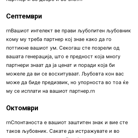
Септември
rnВашиот интелект ве прави љубопитен љубовник
кому му треба партнер кој знае како да го
поттикне вашиот ум. Секогаш сте позрели од
вашата генерација, што е предност која многу
партнери знаат да ја ценат и поради која би
можеле да ви се восхитуваат. Љубовта кон вас
може да биде предизвик, но упорноста во тоа ќе
му се исплати на вашиот партнер.rn
Октомври
rnСпонтаноста е вашиот заштитен знак и вие сте
таков љубовник. Сакате да истражувате и во