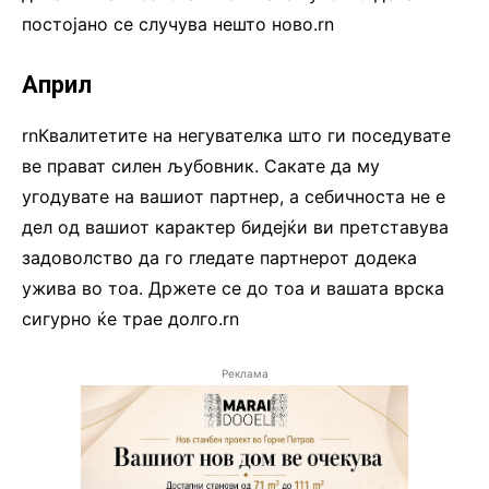
постојано се случува нешто ново.rn
Април
rnКвалитетите на негувателка што ги поседувате
ве прават силен љубовник. Сакате да му
угодувате на вашиот партнер, а себичноста не е
дел од вашиот карактер бидејќи ви претставува
задоволство да го гледате партнерот додека
ужива во тоа. Држете се до тоа и вашата врска
сигурно ќе трае долго.rn
Реклама