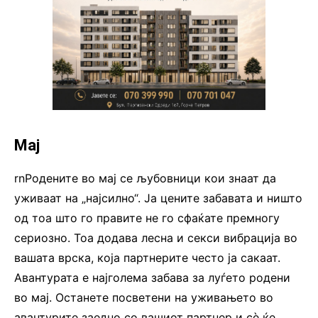
Мај
rnРодените во мај се љубовници кои знаат да
уживаат на „најсилно“. Ја цените забавата и ништо
од тоа што го правите не го сфаќате премногу
сериозно. Тоа додава лесна и секси вибрација во
вашата врска, која партнерите често ја сакаат.
Авантурата е најголема забава за луѓето родени
во мај. Останете посветени на уживањето во
авантурите заедно со вашиот партнер и сè ќе