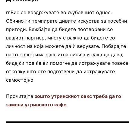
rnВие се воздржувате во љубовниот однос.
Обично ги темпирате дивите искуства за посебни
пригоди. Вежбајте да бидете поотворени со
вашиот партнер, многу е важно да бидете со
личност на која можете да ѝ верувате. Побарајте
партнер кој има заштитна линија и сака да дава,
бидејќи тоа ќе ви помогне да истражувате повеќе
отколку што сте подготвени да истражувате
самостојно.
Прочитајте
зошто утринскиот секс треба да го
замени утринското кафе
.