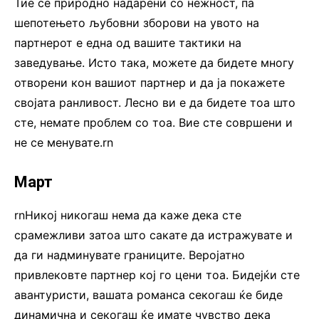
Тие се природно надарени со нежност, па
шепотењето љубовни зборови на увото на
партнерот е една од вашите тактики на
заведување. Исто така, можете да бидете многу
отворени кон вашиот партнер и да ја покажете
својата ранливост. Лесно ви е да бидете тоа што
сте, немате проблем со тоа. Вие сте совршени и
не се менувате.rn
Март
rnНикој никогаш нема да каже дека сте
срамежливи затоа што сакате да истражувате и
да ги надминувате границите. Веројатно
привлековте партнер кој го цени тоа. Бидејќи сте
авантуристи, вашата романса секогаш ќе биде
динамична и секогаш ќе имате чувство дека