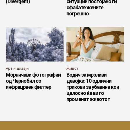
(Divergent)
ситуации постојано ги
сфаќате жените
погрешно
Арт и дизајн
Живот
Морничави фотографии
Водич за мрзливи
од Чернобил со
девојки: 10 одлични
инфрацрвен филтер
трикови за убавина кои
целосно ќе ви го
променат животот