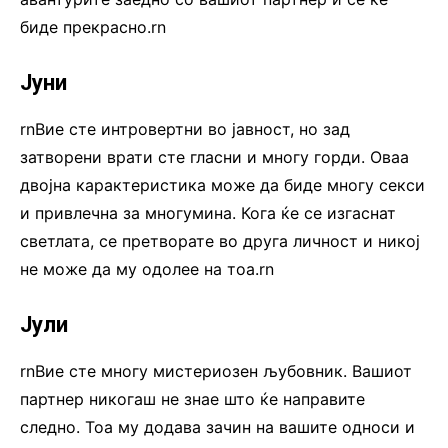
биде прекрасно.rn
Јуни
rnВие сте интровертни во јавност, но зад
затворени врати сте гласни и многу горди. Оваа
двојна карактеристика може да биде многу секси
и привлечна за многумина. Кога ќе се изгаснат
светлата, се претворате во друга личност и никој
не може да му одолее на тоа.rn
Јули
rnВие сте многу мистериозен љубовник. Вашиот
партнер никогаш не знае што ќе направите
следно. Тоа му додава зачин на вашите односи и