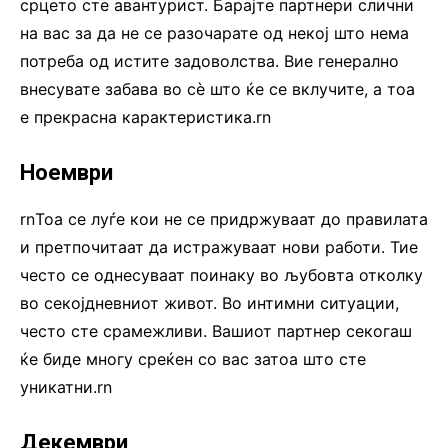
срцето сте авантурист. Барајте партнери слични
на вас за да не се разочарате од некој што нема
потреба од истите задоволства. Вие генерално
внесувате забава во сè што ќе се вклучите, а тоа
е прекрасна карактеристика.rn
Ноември
rnТоа се луѓе кои не се придржуваат до правилата
и претпочитаат да истражуваат нови работи. Тие
често се однесуваат поинаку во љубовта отколку
во секојдневниот живот. Во интимни ситуации,
често сте срамежливи. Вашиот партнер секогаш
ќе биде многу среќен со вас затоа што сте
уникатни.rn
Декември