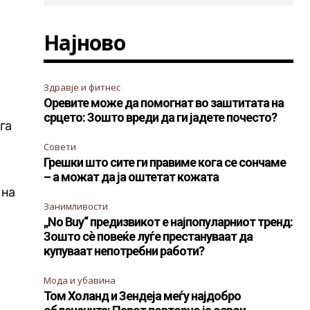
Најново
Здравје и фитнес
Оревите може да помогнат во заштитата на
срцето: Зошто вреди да ги јадете почесто?
га
Совети
Грешки што сите ги правиме кога се сончаме
– а можат да ја оштетат кожата
 на
Занимливости
„No Buy“ предизвикот е најпопуларниот тренд:
Зошто сè повеќе луѓе престануваат да
купуваат непотребни работи?
Мода и убавина
Том Холанд и Зендеја меѓу најдобро