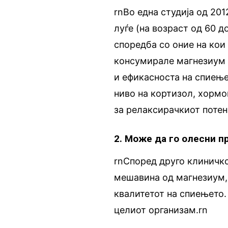
rnВо една студија од 20
луѓе (на возраст од 60 д
споредба со оние на кои
консумирале магнезиум
и ефикасноста на спиење
ниво на кортизол, хормо
за релаксирачкиот потен
2. Може да го олесни 
rnСпоред друго клиничко
мешавина од магнезиум,
квалитетот на спиењето. 
целиот организам.rn