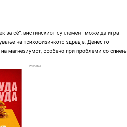
ек за сè“, вистинскиот суплемент може да игра
ување на психофизичкото здравје. Денес го
 на магнезиумот, особено при проблеми со спиењ
Реклама