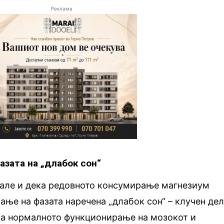
Реклама
азата на „длабок сон“
але и дека редовното консумирање магнезиум
ање на фазата наречена „длабок сон“ – клучен де
за нормалното функционирање на мозокот и