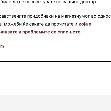
 било да се посоветувате со вашиот доктор.
дравствените придобивки на магнезиумот во однос
, можеби ќе сакате да прочитате и
која е
енинзите и проблемите со спиењето
.
om