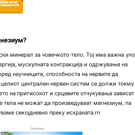
гнезиум?
ки минерал за човечкото тело. Тој има важна уло
ергија, мускулната контракција и одржување на
поред научниците, способноста на нервите да
 целиот централен нервен систем се должи токму
то на притисокот и срцевите отчукувања зависат
те тела не можат да произведуваат магнезиум, па
уваме секојдневно преку исхраната.rn
Реклама