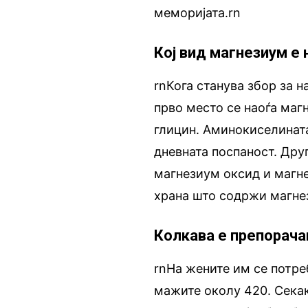
меморијата.rn
Кој вид магнезиум е
rnКога станува збор за 
прво место се наоѓа маг
глицин. Аминокиселината
дневната поспаност. Дру
магнезиум оксид и магне
храна што содржи магне
Колкава е препорача
rnНа жените им се потре
мажите околу 420. Секак