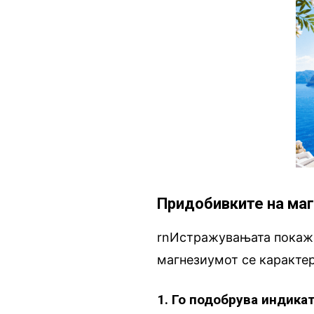
Придобивките на маг
rnИстражувањата покажа
магнезиумот се каракте
1. Го подобрува индика