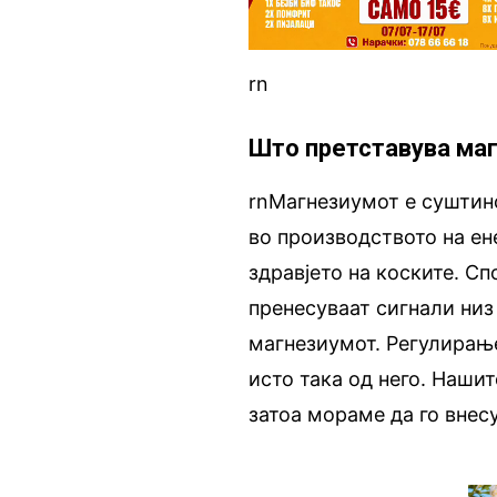
rn
Што претставува ма
rnМагнезиумот е суштинс
во производството на ен
здравјето на коските. С
пренесуваат сигнали низ
магнезиумот. Регулирање
исто така од него. Наши
затоа мораме да го внес