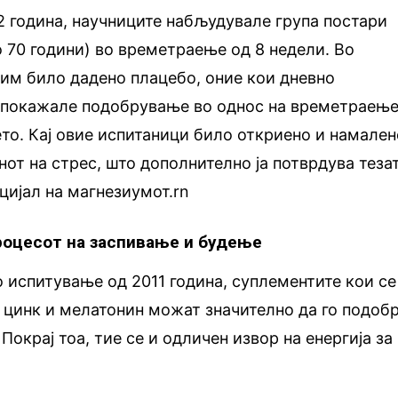
12 година, научниците набљудувале група постари
о 70 години) во времетраење од 8 недели. Во
 им било дадено плацебо, оние кои дневно
 покажале подобрување во однос на времетраењ
то. Кај овие испитаници било откриено и намален
нот на стрес, што дополнително ја потврдува теза
цијал на магнезиумот.rn
процесот на заспивање и будење
 испитување од 2011 година, суплементите кои се
 цинк и мелатонин можат значително да го подоб
Покрај тоа, тие се и одличен извор на енергија за