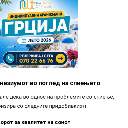
незиумот во поглед на спиењето
ле дека во однос на проблемите со спиење,
ризира со следните придобивки:rn
торот за квалитет на сонот