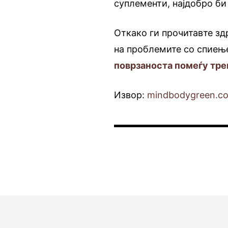
суплементи, најдобро би
Откако ги прочитавте з
на проблемите со спиење
поврзаноста помеѓу тр
Извор:
mindbodygreen.c