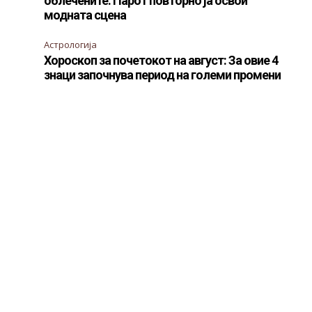
облечените: Парот повторно ја освои
модната сцена
Астрологија
Хороскоп за почетокот на август: За овие 4
знаци започнува период на големи промени