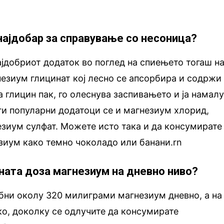
 најдобар за справување со несоница?
најдобриот додаток во поглед на спиењето тогаш н
незиум глицинат кој лесно се апсорбира и содржи
 глицин пак, го олеснува заспивањето и ја намал
ги популарни додатоци се и магнезиум хлорид,
зиум сулфат. Можете исто така и да консумирате
зиум како темно чоколадо или банани.rn
ната доза магнезиум на дневно ниво?
бни околу 320 милиграми магнезиум дневно, а на
о, доколку се одлучите да консумирате