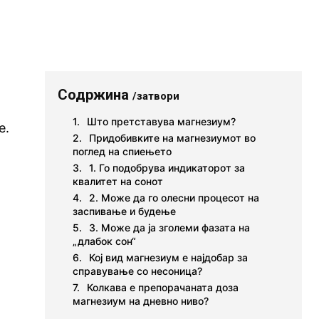
Содржина
/затвори
Што претставува магнезиум?
е.
Придобивките на магнезиумот во
поглед на спиењето
1. Го подобрува индикаторот за
квалитет на сонот
2. Може да го олесни процесот на
заспивање и будење
3. Може да ја зголеми фазата на
„длабок сон“
Кој вид магнезиум е најдобар за
справување со несоница?
Колкава е препорачаната доза
магнезиум на дневно ниво?