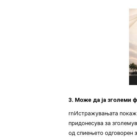
3. Може да ја зголеми ф
rnИстражувањата покаж
придонесува за зголемув
од спиењето одговорен 