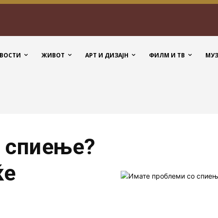
ВОСТИ
ЖИВОТ
АРТ И ДИЗАЈН
ФИЛМ И ТВ
МУ
 спиење?
ќе