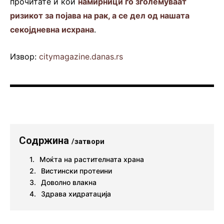
прочитате и кои
намирници го зголемуваат
ризикот за појава на рак, а се дел од нашата
секојдневна исхрана
.
Извор:
citymagazine.danas.rs
Содржина
/затвори
Моќта на растителната храна
Вистински протеини
Доволно влакна
Здрава хидратација