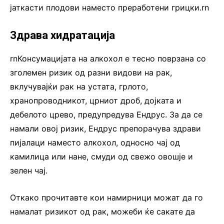
јаткасти плодови наместо преработени грицки.rn
Здрава хидратација
rnКонсумацијата на алкохол е тесно поврзана со
зголемен ризик од разни видови на рак,
вклучувајќи рак на устата, грлото,
хранопроводникот, црниот дроб, дојката и
дебелото црево, предупредува Ендрус. За да се
намали овој ризик, Ендрус препорачува здрави
пијалаци наместо алкохол, односно чај од
камилица или нане, смуди од свежо овошје и
зелен чај.
Откако прочитавте кои намирници можат да го
намалат ризикот од рак, можеби ќе сакате да