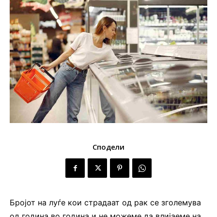
Сподели
Бројот на луѓе кои страдаат од рак се зголемува
од година во година и не можеме да влијаеме на