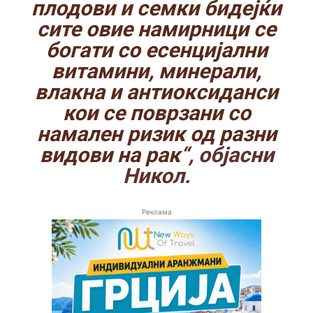
плодови и семки бидејќи
сите овие намирници се
богати со есенцијални
витамини, минерали,
влакна и антиоксиданси
кои се поврзани со
намален ризик од разни
видови на рак“
, објасни
Никол.
Реклама