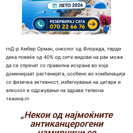
rnД-р Амбер Орман, онколог од Флорида, тврди
дека повеќе од 40% од сите видови на рак може
да се спречат со правилна исхрана во која
доминираат растенијата, особено во комбинација
со физичка активност, избегнување на цигари и
алкохол и одржување на здрава телесна
тежина.rn
„Некои од најмоќните
антиканцерогени
намирници се