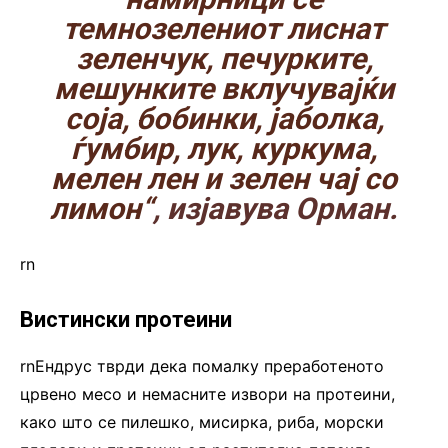
темнозелениот лиснат
зеленчук, печурките,
мешунките вклучувајќи
соја, бобинки, јаболка,
ѓумбир, лук, куркума,
мелен лен и зелен чај со
лимон“
, изјавува Орман.
rn
Вистински протеини
rnЕндрус тврди дека помалку преработеното
црвено месо и немасните извори на протеини,
како што се пилешко, мисирка, риба, морски