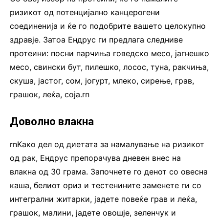
ризикот од потенцијално канцерогени
соединенија и ќе го подобрите вашето целокупно
здравје. Затоа Ендрус ги предлага следниве
протеини: посни парчиња говедско месо, јагнешко
месо, свински бут, пилешко, лосос, туна, ракчиња,
скуша, јастог, сом, јогурт, млеко, сирење, грав,
грашок, леќа, соја.rn
Доволно влакна
rnКако дел од диетата за намалување на ризикот
од рак, Ендрус препорачува дневен внес на
влакна од 30 грама. Започнете го денот со овесна
каша, белиот ориз и тестенините заменете ги со
интегрални житарки, јадете повеќе грав и леќа,
грашок, малини, јадете овошје, зеленчук и