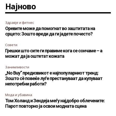
Најново
Здравје и фитнес
Оревите може да помогнат во заштитата на
срцето: Зошто вреди да ги јадете почесто?
Совети
Грешки што сите ги правиме кога се сончаме – а
можат да ја оштетат кожата
Занимливости
„No Buy“ предизвикот е најпопуларниот тренд:
Зошто сè повеќе луѓе престануваат да купуваат
непотребни работи?
Мода и убавина
Том Холанд и Зендеја меѓу најдобро облечените:
Парот повторно ја освои модната сцена