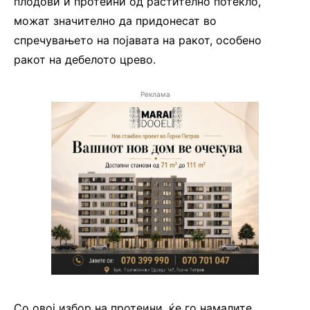
плодови и протеини од растително потекло,
можат значително да придонесат во
спречувањето на појавата на ракот, особено
ракот на дебелото црево.
Реклама
Со овој избор на протеини, ќе го намалите