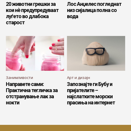
20 животни грешки за
Лос Анџелес погледнат
кои нѐ предупредуваат
низ сијалица полна со
луѓето во длабока
вода
старост
Занимливости
Арт и дизајн
Направете сами:
Запознајте ги Бубу и
Практична тегличка за
пријателите –
отстранување лак за
најслатките морски
нокти
прасиња на интернет