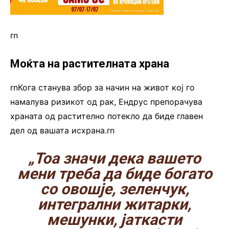
rn
Моќта на растителната храна
rnКога станува збор за начин на живот кој го
намалува ризикот од рак, Ендрус препорачува
храната од растително потекло да биде главен
дел од вашата исхрана.rn
„Тоа значи дека вашето
мени треба да биде богато
со овошје, зеленчук,
интегрални житарки,
мешунки, јаткасти