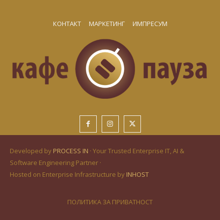
КОНТАКТ
МАРКЕТИНГ
ИМПРЕСУМ
Developed by
PROCESS IN
· Your Trusted Enterprise IT, AI &
Software Engineering Partner ·
Hosted on Enterprise Infrastructure by
INHOST
ПОЛИТИКА ЗА ПРИВАТНОСТ