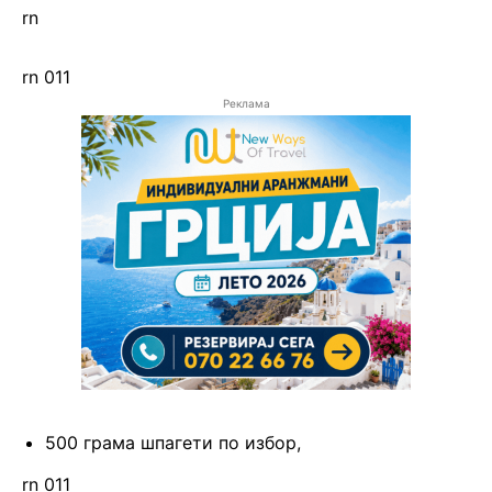
rn
rn 011
Реклама
500 грама шпагети по избор,
rn 011