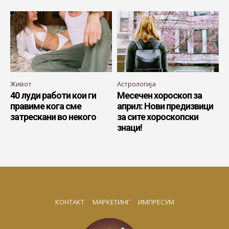
Живот
Астрологија
40 луди работи кои ги
Месечен хороскоп за
правиме кога сме
април: Нови предизвици
затрескани во некого
за сите хороскопски
знаци!
КОНТАКТ
МАРКЕТИНГ
ИМПРЕСУМ