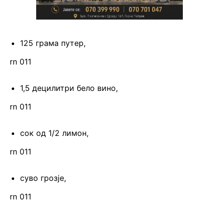
125 грама путер,
rn 011
1,5 децилитри бело вино,
rn 011
сок од 1/2 лимон,
rn 011
суво грозје,
rn 011