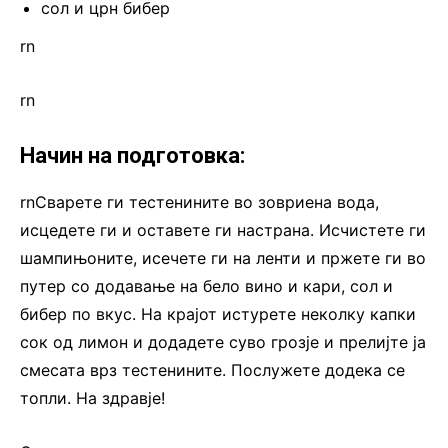
сол и црн бибер
rn
rn
Начин на подготовка:
rnСварете ги тестенините во зовриена вода,
исцедете ги и оставете ги настрана. Исчистете ги
шампињоните, исечете ги на ленти и пржете ги во
путер со додавање на бело вино и кари, сол и
бибер по вкус. На крајот истурете неколку капки
сок од лимон и додадете суво грозје и прелијте ја
смесата врз тестенините. Послужете додека се
топли. На здравје!