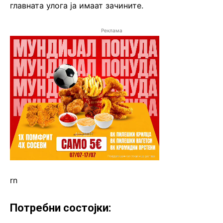
главната улога ја имаат зачините.
Реклама
rn
Потребни состојки: