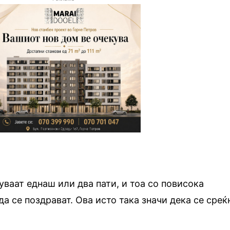
уваат еднаш или два пати, и тоа со повисока
да се поздрават. Ова исто така значи дека се среќ