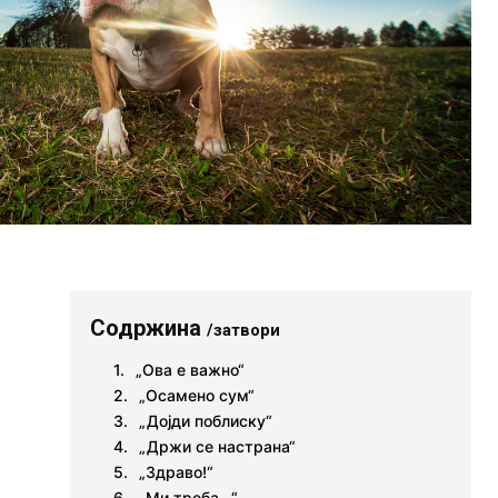
Содржина
/затвори
„Ова е важно“
„Осамено сум“
„Дојди поблиску“
„Држи се настрана“
„Здраво!“
„Ми треба…“