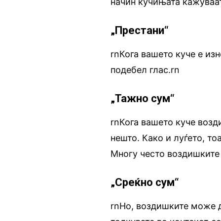
начин кучињата кажуваат 
„Престани“
rnКога вашето куче е из
подебел глас.rn
„Тажно сум“
rnКога вашето куче возд
нешто. Како и луѓето, тоа
Многу често воздишките с
„Среќно сум“
rnНо, воздишките може да