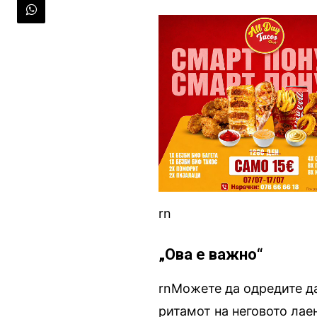
rn
„Ова е важно“
rnМожете да одредите да
ритамот на неговото лаењ