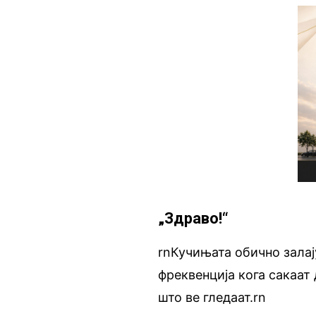
„Здраво!“
rnКучињата обично залај
фреквенција кога сакаат 
што ве гледаат.rn