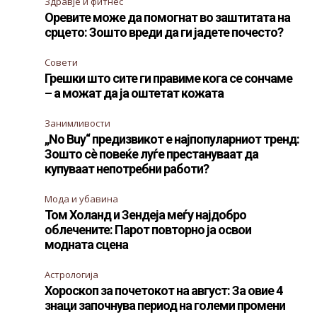
Здравје и фитнес
Оревите може да помогнат во заштитата на
срцето: Зошто вреди да ги јадете почесто?
Совети
Грешки што сите ги правиме кога се сончаме
– а можат да ја оштетат кожата
Занимливости
„No Buy“ предизвикот е најпопуларниот тренд:
Зошто сè повеќе луѓе престануваат да
купуваат непотребни работи?
Мода и убавина
Том Холанд и Зендеја меѓу најдобро
облечените: Парот повторно ја освои
модната сцена
Астрологија
Хороскоп за почетокот на август: За овие 4
знаци започнува период на големи промени