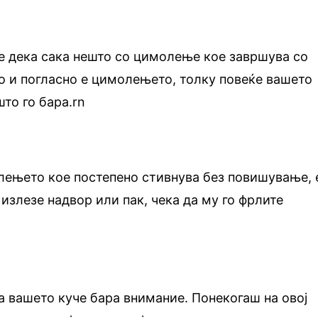
е дека сака нешто со цимолење кое завршува со
то и погласно е цимолењето, толку повеќе вашето
што го бара.rn
лењето кое постепено стивнува без повишување, 
 излезе надвор или пак, чека да му го фрлите
а вашето куче бара внимание. Понекогаш на овој