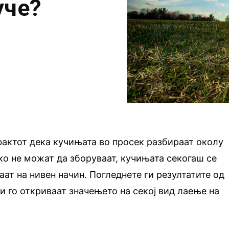
уче?
актот дека кучињата во просек разбираат околу
ко не можат да зборуваат, кучињата секогаш се
ат на нивен начин. Погледнете ги резултатите од
 го откриваат значењето на секој вид лаење на