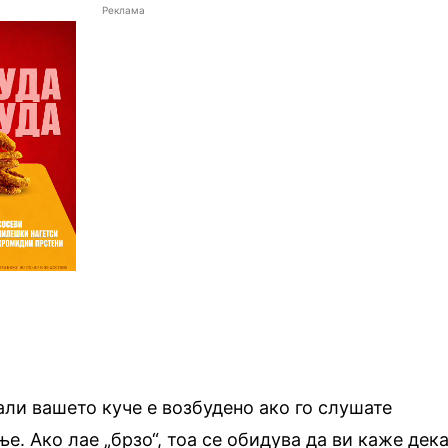
Реклама
ли вашето куче е возбудено ако го слушате
е. Ако лае „брзо“, тоа се обидува да ви каже дек