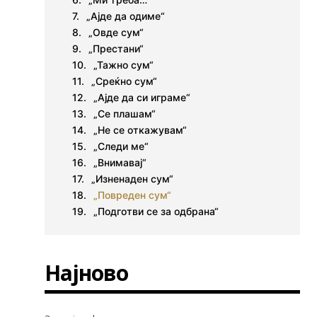
„Ајде да одиме“
„Овде сум“
„Престани“
„Тажно сум“
„Среќно сум“
„Ајде да си играме“
„Се плашам“
„Не се откажувам“
„Следи ме“
„Внимавај“
„Изненаден сум“
„Повреден сум“
„Подготви се за одбрана“
Најново
а