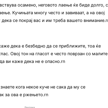
увствува осамено, неговото лаење ќе биде долго, 
аење. Кучињата многу често и завиваат, а на овој
 дека се покрај вас и им треба вашето внимание.r
каже дека е безбедно да се приближите, тоа ќе
глас. Овој тон на гласот е често поврзан со малите
да ви каже дека не е опасно.rn
знаете кога некое куче не сака да му се
ак за ова е ржењето.rn
Реклама