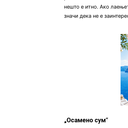
нешто е итно. Ако лаењет
значи дека не е заинтере
„Осамено сум“