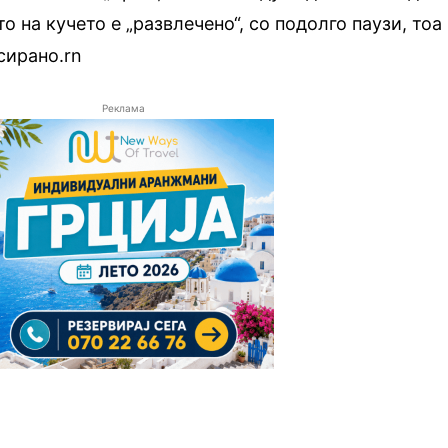
о на кучето е „развлечено“, со подолго паузи, тоа
сирано.rn
Реклама