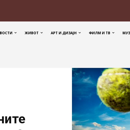
ВОСТИ
ЖИВОТ
АРТ И ДИЗАЈН
ФИЛМ И ТВ
МУ
ните