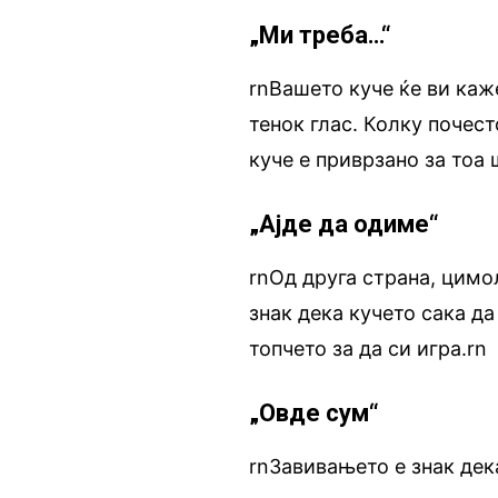
„Ми треба…“
rnВашето куче ќе ви каж
тенок глас. Колку почес
куче е приврзано за тоа 
„Ајде да одиме“
rnОд друга страна, цимо
знак дека кучето сака да
топчето за да си игра.rn
„Овде сум“
rnЗавивањето е знак дек