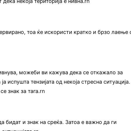
дека некоја територија е нивна.rn
нервирано, тоа ќе искористи кратко и брзо лаење 
ивнува, можеби ви кажува дека се откажало за
 ја испушта тензијата од некоја стресна ситуација.
е знак за тага.rn
 бидат и знак на среќа. Затоа е важно да ги