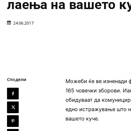
лаења на вашето к
24.06.2017
Сподели
Можеби ќе ве изненади ф
165 човечки зборови. Иа
обидуваат да комуницира
едно истражување што ни
вашето куче.