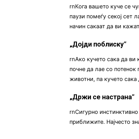
rnКога вашето куче се ч
паузи помеѓу секој сет л
начин сакаат да ви кажат
„Дојди поблиску“
rnАко кучето сака да ви 
почне да лае со потенок 
животни, па кучето сака 
„Држи се настрана“
rnСигурно инстинктивно 
приближите. Најчесто зн