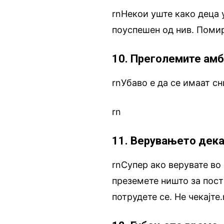
rnНекои уште како деца 
поуспешен од нив. Помир
10. Преголемите ам
rnУбаво е да се имаат с
rn
11. Верувањето дека 
rnСупер ако верувате во 
преземете ништо за пост
потрудете се. Не чекајте.