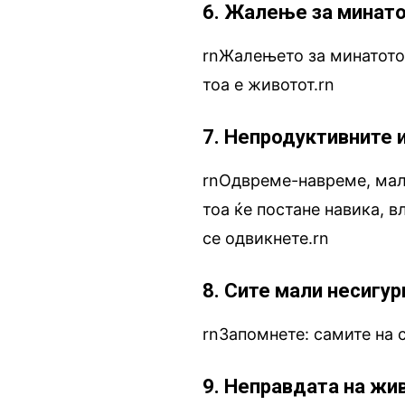
6. Жалење за минат
rnЖалењето за минатото 
тоа е животот.rn
7. Непродуктивните 
rnОдвреме-навреме, малк
тоа ќе постане навика, в
се одвикнете.rn
8. Сите мали несигу
rnЗапомнете: самите на 
9. Неправдата на жи