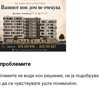
 проблемите
лемите не води кон решение, не ја подобрува
и да се чувствувате уште понемоќно.