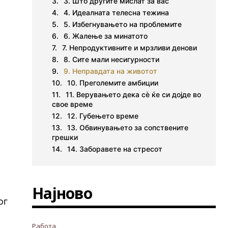
3. Што другите мислат за вас
4. Идеалната телесна тежина
5. Избегнувањето на проблемите
6. Жалење за минатото
7. Непродуктивните и мрзливи денови
8. Сите мали несигурности
9. Неправдата на животот
10. Преголемите амбиции
11. Верувањето дека сѐ ќе си дојде во
свое време
12. Губењето време
13. Обвинувањето за сопствените
грешки
14. Заборавете на стресот
Најново
ог
Работа