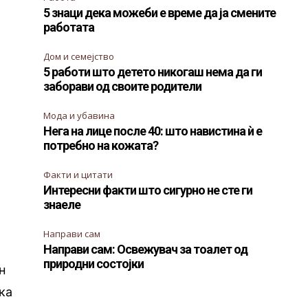
5 знаци дека можеби е време да ја смените
работата
Дом и семејство
5 работи што детето никогаш нема да ги
заборави од своите родители
Мода и убавина
Нега на лице после 40: што навистина ѝ е
потребно на кожата?
Факти и цитати
Интересни факти што сигурно не сте ги
знаеле
Направи сам
Направи сам: Освежувач за тоалет од
природни состојки
н
ка