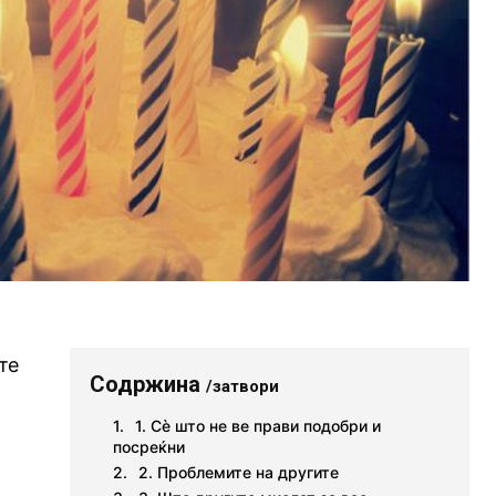
те
Содржина
/затвори
1. Сѐ што не ве прави подобри и
посреќни
2. Проблемите на другите