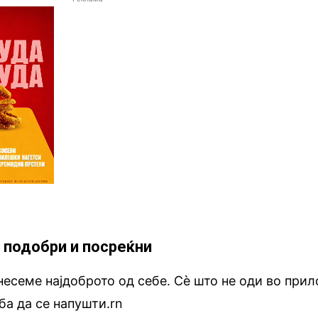
и подобри и посреќни
несеме најдоброто од себе. Сѐ што не оди во прил
ба да се напушти.rn