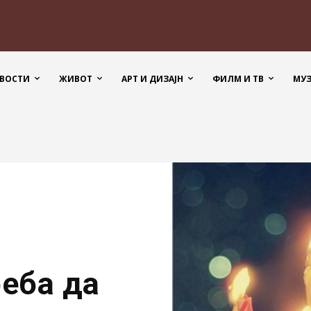
ВОСТИ
ЖИВОТ
АРТ И ДИЗАЈН
ФИЛМ И ТВ
МУ
реба да