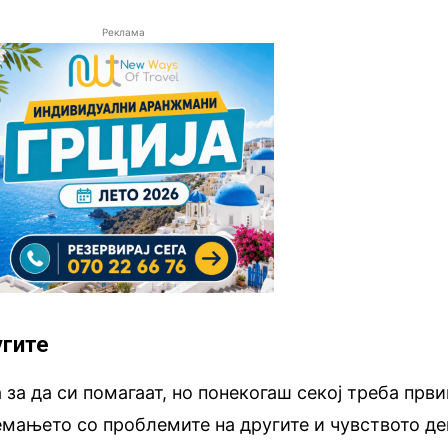
Реклама
угите
а за да си помагаат, но понекогаш секој треба први
емањето со проблемите на другите и чувството де