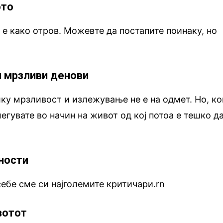
ото
е како отров. Можевте да постапите поинаку, но
и мрзливи денови
у мрзливост и излежување не е на одмет. Но, ко
легувате во начин на живот од кој потоа е тешко д
рности
себе сме си најголемите критичари.rn
вотот