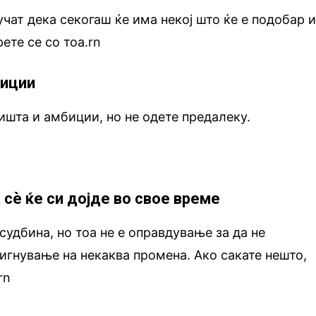
учат дека секогаш ќе има некој што ќе е подобар 
ете се со тоа.rn
биции
ништа и амбиции, но не одете предалеку.
сѐ ќе си дојде во свое време
судбина, но тоа не е оправдување за да не
игнување на некаква промена. Ако сакате нешто,
rn