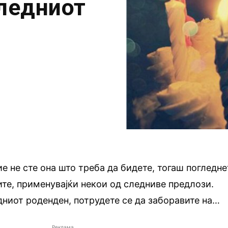
следниот
е не сте она што треба да бидете, тогаш погледне
те, применувајќи некои од следниве предлози.
едниот роденден, потрудете се да заборавите на…
Реклама