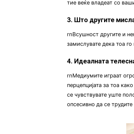
тие веќе владеат со ваш
3. Што другите мисла
rnВсушност другите и не
замислувате дека тоа го 
4. Идеалната телесн
rnМедиумите играат огр
перцепцијата за тоа како
се чувствувате уште пол
опсесивно да се трудите 