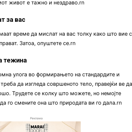
иот живот е тажно и нездраво.rn
т за вас
маат време да мислат на вас толку како што вие 
прават. Затоа, опуштете се.rn
а тежина
омна улога во формирањето на стандардите и
 треба да изгледа совршеното тело, правејќи ве д
ошо. Трудете се колку што можете, но немојте
да го смените она што природата ви го дала.rn
Реклама