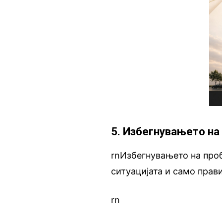
5. Избегнувањето на
rnИзбегнувањето на проб
ситуацијата и само прав
rn