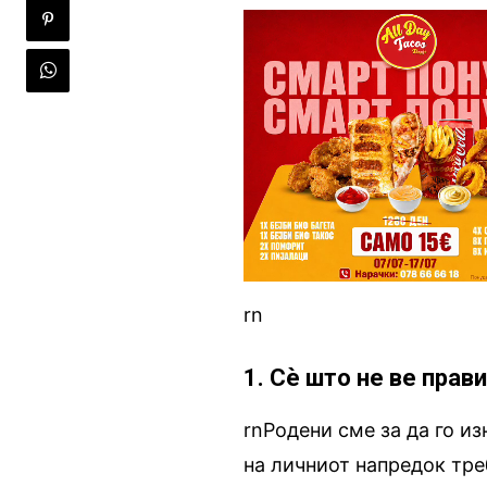
rn
1. Сѐ што не ве прав
rnРодени сме за да го из
на личниот напредок тре