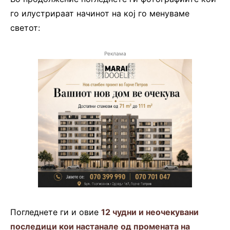
го илустрираат начинот на кој го менуваме
светот:
Реклама
Погледнете ги и овие
12 чудни и неочекувани
последици кои настанале од промената на