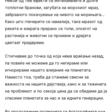
Некои од тие ефекти се интензивните и долги
топлотни бранови, загубата на морскиот мраз,
забрзаното покачување на нивото на морињата…
Како што глечерите се намалија, така мразот од
реките и езерата прерано се топи, опсегот на
растенија и животни се промени и дрвјата
цветаат предвреме.
Стигнавме до точка од која нема враќање назад,
па повеќе не можеме да го негираме или
игнорираме нашето влијание на планетата.
Наместо тоа, треба да станеме свесни за
важноста на нашите дејствија, како и за тежината
на проблемот и по секоја цена да се обидеме да ја
спасиме планетата за нас и за идните генерации.
Во продолжение погледнете ги фотографиите кои