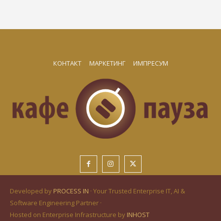
КОНТАКТ
МАРКЕТИНГ
ИМПРЕСУМ
Developed by
PROCESS IN
· Your Trusted Enterprise IT, AI &
Software Engineering Partner ·
Hosted on Enterprise Infrastructure by
INHOST