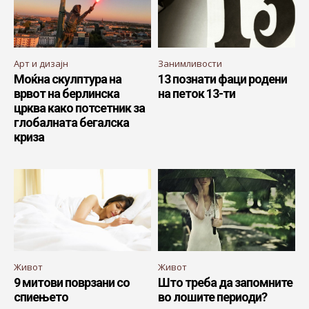
Арт и дизајн
Занимливости
Моќна скулптура на
13 познати фаци родени
врвот на берлинска
на петок 13-ти
црква како потсетник за
глобалната бегалска
криза
Живот
Живот
9 митови поврзани со
Што треба да запомните
спиењето
во лошите периоди?