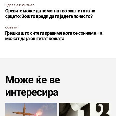
Здравје и фитнес
Оревите може да помогнат во заштитата на
срцето: Зошто вреди да ги јадете почесто?
Совети
Грешки што сите ги правиме кога се сончаме – а
можат да ја оштетат кожата
Може ќе ве
интересира