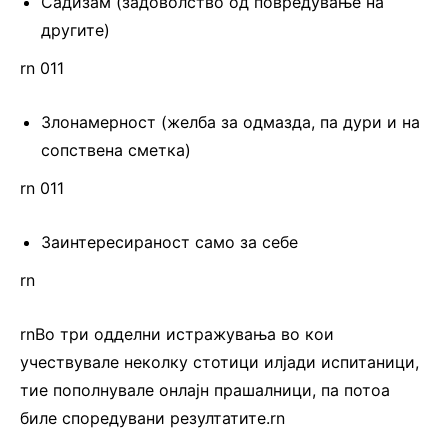
Садизам (задоволство од повредување на
другите)
rn 011
Злонамерност (желба за одмазда, па дури и на
сопствена сметка)
rn 011
Заинтересираност само за себе
rn
rnВо три одделни истражувања во кои
учествувале неколку стотици илјади испитаници,
тие пополнувале онлајн прашалници, па потоа
биле споредувани резултатите.rn