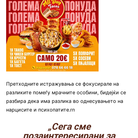
Претходните истражувања се фокусирале на
разликите помеѓу мрачните особини, бидејќи се
разбира дека има разлика во однесувањето на
нарцисите и психопатите.rn
„Сега сме
позаинтересирани за