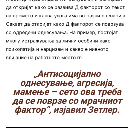
да откријат како се развива Д факторот со текот
на времето и каква улога има во разни сценарија.
Сакаат да откријат како Д факторот се поврзува
со одредени однесувања. На пример, постојат
многу истражувања за лични особини како
психопатија и нарцизам и какво е нивното
влијание на работното место.rn
„Антисоцијално
однесување, агресија,
мамење – сето ова треба
да се поврзе со мрачниот
фактор“,
изјавил Зетлер.