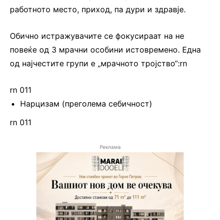
работното место, приход, па дури и здравје.
Обично истражувачите се фокусираат на не
повеќе од 3 мрачни особини истовремено. Една
од најчестите групи е „мрачното тројство“:rn
rn 011
Нарцизам (преголема себичност)
rn 011
Реклама