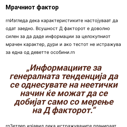
Мрачниот фактор
rnИзгледа дека карактеристиките настојуваат да
одат заедно. Всушност Д факторот е доволно
силен за да даде информации за целокупниот
мрачен карактер, дури и ако тестот не истражува
за една од деветте особини.rn
„Информациите за
генералната тенденција да
се однесувате на неетички
начин ќе можат да се
добијат само со мерење
на Д факторот.“
rnЗетлер изјавил дека истражувачите планираат