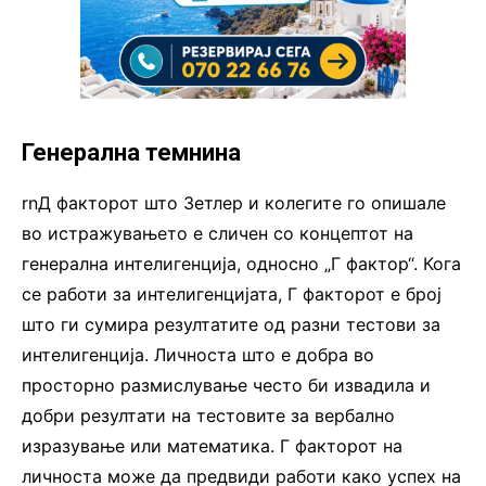
Генерална темнина
rnД факторот што Зетлер и колегите го опишале
во истражувањето е сличен со концептот на
генерална интелигенција, односно „Г фактор“. Кога
се работи за интелигенцијата, Г факторот е број
што ги сумира резултатите од разни тестови за
интелигенција. Личноста што е добра во
просторно размислување често би извадила и
добри резултати на тестовите за вербално
изразување или математика. Г факторот на
личноста може да предвиди работи како успех на