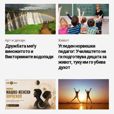
Арт и дизајн
Живот
Дружбата меѓу
Угледен норвешки
виножитото и
педагог: Училиштето не
Викториините водопади
ги подготвува децата за
живот, туку им го убива
духот