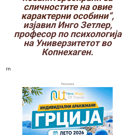
сличностите на овие
карактерни особини“
,
изјавил Инго Зетлер,
професор по психологија
на Универзитетот во
Копнехаген.
rn
Реклама