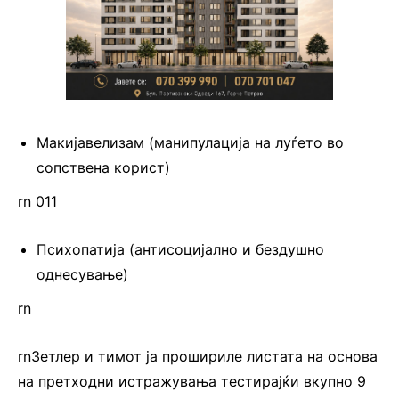
Макијавелизам (манипулација на луѓето во
сопствена корист)
rn 011
Психопатија (антисоцијално и бездушно
однесување)
rn
rnЗетлер и тимот ја прошириле листата на основа
на претходни истражувања тестирајќи вкупно 9