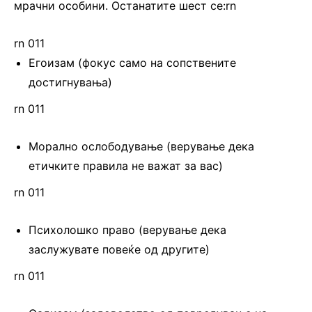
мрачни особини. Останатите шест се:rn
rn 011
Егоизам (фокус само на сопствените
достигнувања)
rn 011
Морално ослободување (верување дека
етичките правила не важат за вас)
rn 011
Психолошко право (верување дека
заслужувате повеќе од другите)
rn 011