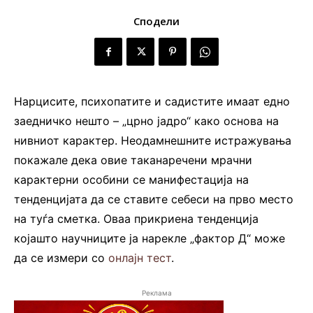
Сподели
Нарцисите, психопатите и садистите имаат едно
заедничко нешто – „црно јадро“ како основа на
нивниот карактер. Неодамнешните истражувања
покажале дека овие таканаречени мрачни
карактерни особини се манифестација на
тенденцијата да се ставите себеси на прво место
на туѓа сметка. Оваа прикриена тенденција
којашто научниците ја нарекле „фактор Д“ може
да се измери со
онлајн тест
.
Реклама