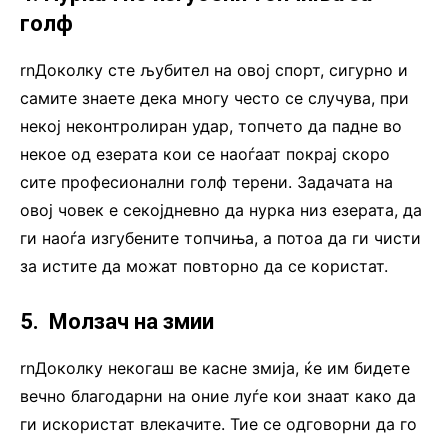
голф
rnДоколку сте љубител на овој спорт, сигурно и
самите знаете дека многу често се случува, при
некој неконтролиран удар, топчето да падне во
некое од езерата кои се наоѓаат покрај скоро
сите професионални голф терени. Задачата на
овој човек е секојдневно да нурка низ езерата, да
ги наоѓа изгубените топчиња, а потоа да ги чисти
за истите да можат повторно да се користат.
5. Молзач на змии
rnДоколку некогаш ве касне змија, ќе им бидете
вечно благодарни на оние луѓе кои знаат како да
ги искористат влекачите. Тие се одговорни да го