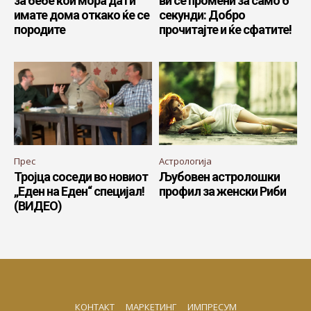
за бебе кои мора да ги
ви се промени за само 6
имате дома откако ќе се
секунди: Добро
породите
прочитајте и ќе сфатите!
Прес
Астрологија
Тројца соседи во новиот
Љубовен астролошки
„Еден на Еден“ специјал!
профил за женски Риби
(ВИДЕО)
КОНТАКТ
МАРКЕТИНГ
ИМПРЕСУМ