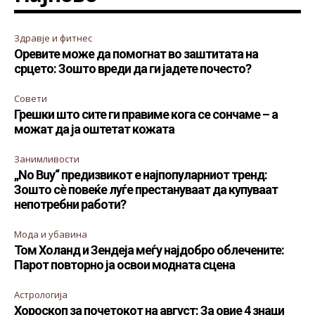
Здравје и фитнес
Оревите може да помогнат во заштитата на
срцето: Зошто вреди да ги јадете почесто?
Совети
Грешки што сите ги правиме кога се сончаме – а
можат да ја оштетат кожата
Занимливости
„No Buy“ предизвикот е најпопуларниот тренд:
Зошто сè повеќе луѓе престануваат да купуваат
непотребни работи?
Мода и убавина
Том Холанд и Зендеја меѓу најдобро облечените:
Парот повторно ја освои модната сцена
Астрологија
Хороскоп за почетокот на август: За овие 4 знаци