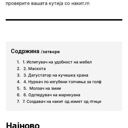
проверите вашата кутија со накит.rn
Содржина
/затвори
1. Испитувач на удобност на мебел
2. Маскота
3. Дегустатор на кучешка храна
4. Нуркач по изгубени топчиња за голф
5. Молзач на змии
6. Одгледувач на марихуана
7. Создавач на накит од измет од птици
Најново