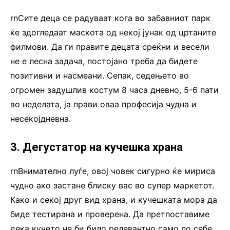
rnСите деца се радуваат кога во забавниот парк
ќе здогледаат маскота од некој јунак од цртаните
филмови. Да ги правите децата среќни и весели
не е лесна задача, постојано треба да бидете
позитивни и насмеани. Сепак, седењето во
огромен задушлив костум 8 часа дневно, 5-6 пати
во неделата, ја прави оваа професија чудна и
несекојдневна.
3. Дегустатор на кучешка храна
rnВнимателно луѓе, овој човек сигурно ќе мириса
чудно ако застане блиску вас во супер маркетот.
Како и секој друг вид храна, и кучешката мора да
биде тестирана и проверена. Да претпоставиме
дека кучето не би било релевантно само по себе