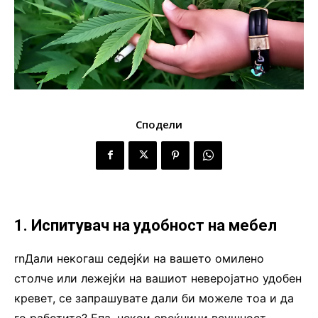
Сподели
1. Испитувач на удобност на мебел
rnДали некогаш седејќи на вашето омилено
столче или лежејќи на вашиот неверојатно удобен
кревет, се запрашувате дали би можеле тоа и да
го работите? Епа, некои среќници всушност