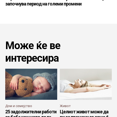
започнува период на големи промени
Може ќе ве
интересира
Дом и семејство
Живот
25 задолжителни работи
Целиот живот може да