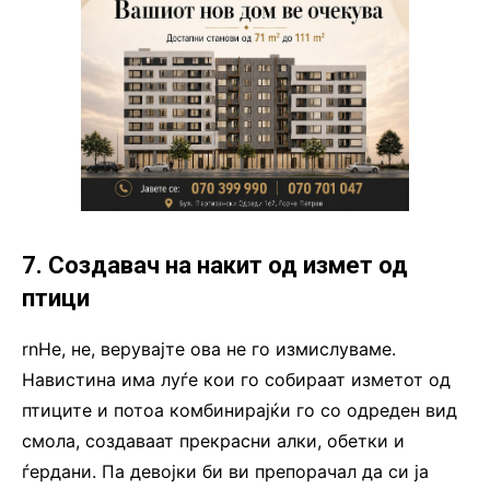
7. Создавач на накит од измет од
птици
rnНе, не, верувајте ова не го измислуваме.
Навистина има луѓе кои го собираат изметот од
птиците и потоа комбинирајќи го со одреден вид
смола, создаваат прекрасни алки, обетки и
ѓердани. Па девојки би ви препорачал да си ја