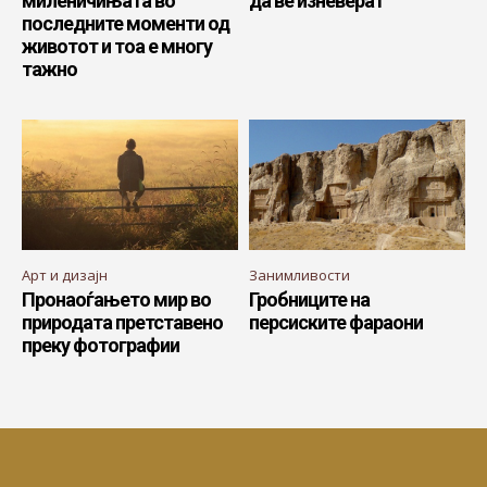
миленичињата во
да ве изневерат
последните моменти од
животот и тоа е многу
тажно
Арт и дизајн
Занимливости
Пронаоѓањето мир во
Гробниците на
природата претставено
персиските фараони
преку фотографии