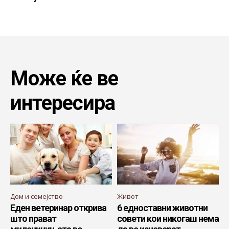
Може ќе ве
интересира
Дом и семејство
Живот
Еден ветеринар открива
6 едноставни животни
што прават
совети кои никогаш нема