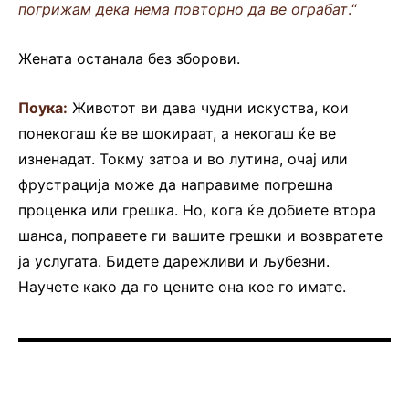
погрижам дека нема повторно да ве ограбат
.“
Жената останала без зборови.
Поука:
Животот ви дава чудни искуства, кои
понекогаш ќе ве шокираат, а некогаш ќе ве
изненадат. Токму затоа и во лутина, очај или
фрустрација може да направиме погрешна
проценка или грешка. Но, кога ќе добиете втора
шанса, поправете ги вашите грешки и возвратете
ја услугата. Бидете дарежливи и љубезни.
Научете како да го цените она кое го имате.