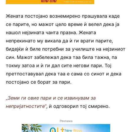
Жената постојано вознемирено прашувала каде
се парите, но мажот цело време ѝ велел дека ја
нашол нејзината чанта празна. Жената
непрекинато му викала да ѝ ги врати парите,
бидејќи ѝ биле потребни за училиште на нејзиниот
син. Мажот забележал дека таа била тажна, па
токму затоа и ѝ ги дал сите негови пари. Тој
претпоставувал дека таа е сама со синот и дека
постојано се борат за пари.
„
Земи ги овие пари и се извинувам за
непријатностите
“
, ѝ одговорил тој смирено.
Реклама