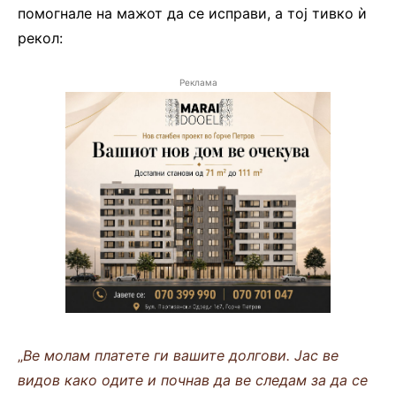
помогнале на мажот да се исправи, а тој тивко ѝ
рекол:
Реклама
„
Ве молам платете ги вашите долгови. Јас ве
видов како одите и почнав да ве следам за да се