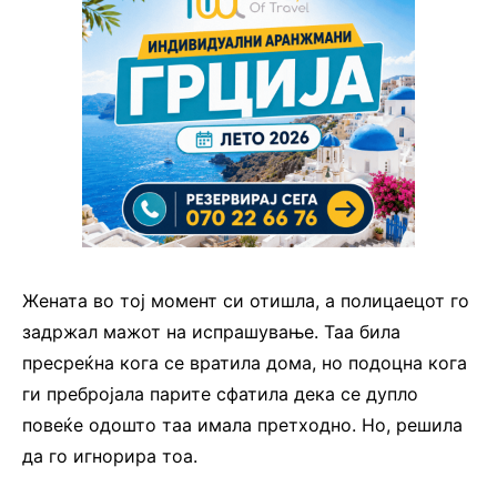
Жената во тој момент си отишла, а полицаецот го
задржал мажот на испрашување. Таа била
пресреќна кога се вратила дома, но подоцна кога
ги пребројала парите сфатила дека се дупло
повеќе одошто таа имала претходно. Но, решила
да го игнорира тоа.