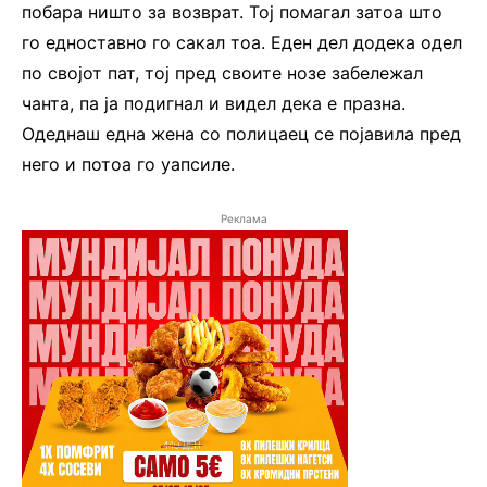
побара ништо за возврат. Тој помагал затоа што
го едноставно го сакал тоа. Еден дел додека одел
по својот пат, тој пред своите нозе забележал
чанта, па ја подигнал и видел дека е празна.
Одеднаш една жена со полицаец се појавила пред
него и потоа го уапсиле.
Реклама