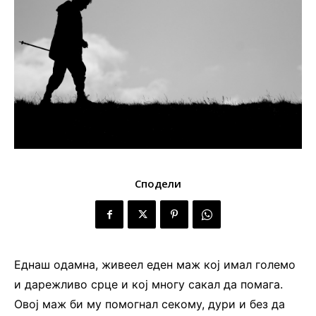
Сподели
Еднаш одамна, живеел еден маж кој имал големо
и дарежливо срце и кој многу сакал да помага.
Овој маж би му помогнал секому, дури и без да