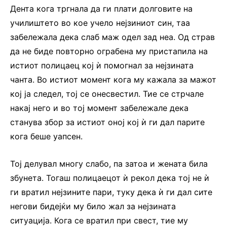
Дента кога тргнала да ги плати долговите на
училиштето во кое учело нејзиниот син, таа
забележала дека слаб маж одел зад неа. Од страв
да не биде повторно ограбена му пристапила на
истиот полицаец кој ѝ помогнал за нејзината
чанта. Во истиот момент кога му кажала за мажот
кој ја следел, тој се онесвестил. Тие се стрчале
накај него и во тој момент забележале дека
станува збор за истиот оној кој ѝ ги дал парите
кога беше уапсен.
Тој делувал многу слабо, па затоа и жената била
збунета. Тогаш полицаецот ѝ рекол дека тој не ѝ
ги вратил нејзините пари, туку дека ѝ ги дал сите
негови бидејќи му било жал за нејзината
ситуација. Кога се вратил при свест, тие му