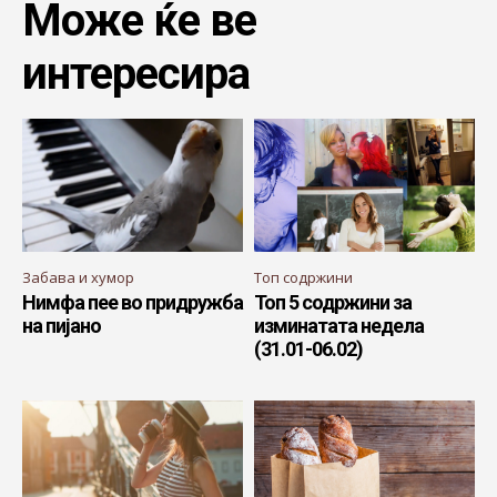
Може ќе ве
интересира
Забава и хумор
Топ содржини
Нимфа пее во придружба
Топ 5 содржини за
на пијано
изминатата недела
(31.01-06.02)