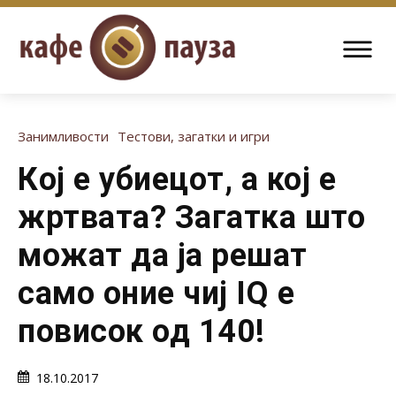
Занимливости
Тестови, загатки и игри
Кој е убиецот, а кој е
жртвата? Загатка што
можат да ја решат
само оние чиј IQ е
повисок од 140!
18.10.2017