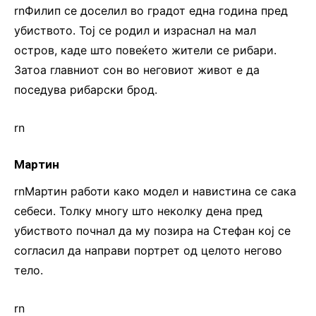
rnФилип се доселил во градот една година пред
убиството. Тој се родил и израснал на мал
остров, каде што повеќето жители се рибари.
Затоа главниот сон во неговиот живот е да
поседува рибарски брод.
rn
Мартин
rnМартин работи како модел и навистина се сака
себеси. Толку многу што неколку дена пред
убиството почнал да му позира на Стефан кој се
согласил да направи портрет од целото негово
тело.
rn