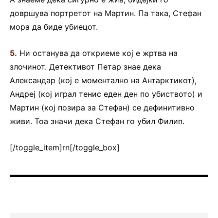
довршува портретот на Мартин. Па така, Стефан
мора да биде убиецот.
5.
Ни останува да откриеме кој е жртва на
злочинот. Детективот Петар знае дека
Александар (кој е моментално на Антарктикот),
Андреј (кој играл тенис еден ден по убиството) и
Мартин (кој позира за Стефан) се дефинитивно
живи. Тоа значи дека Стефан го убил Филип.
[/toggle_item]rn[/toggle_box]