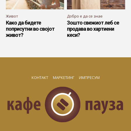
Живот
Добро е да се знае
Како да бидете
Зошто свежиот леб се
поприсутни во својот
продава во хартиени
живот?
кеси?
КОНТАКТ
МАРКЕТИНГ
ИМПРЕСУМ