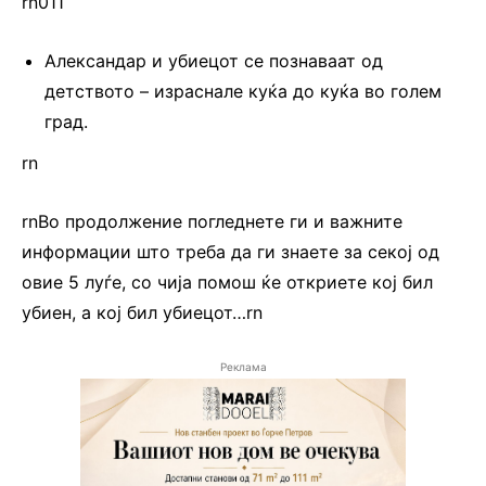
rn011
Александар и убиецот се познаваат од
детството – израснале куќа до куќа во голем
град.
rn
rnВо продолжение погледнете ги и важните
информации што треба да ги знаете за секој од
овие 5 луѓе, со чија помош ќе откриете кој бил
убиен, а кој бил убиецот…rn
Реклама