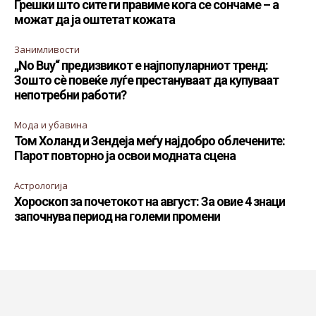
Грешки што сите ги правиме кога се сончаме – а
можат да ја оштетат кожата
Занимливости
„No Buy“ предизвикот е најпопуларниот тренд:
Зошто сè повеќе луѓе престануваат да купуваат
непотребни работи?
Мода и убавина
Том Холанд и Зендеја меѓу најдобро облечените:
Парот повторно ја освои модната сцена
Астрологија
Хороскоп за почетокот на август: За овие 4 знаци
започнува период на големи промени