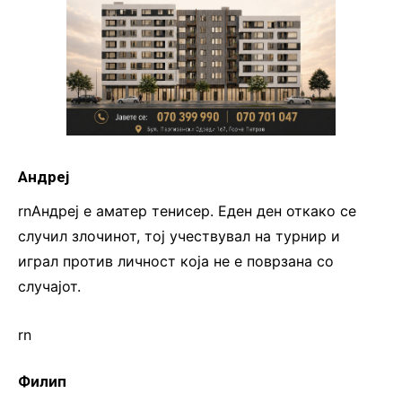
Андреј
rnАндреј е аматер тенисер. Еден ден откако се
случил злочинот, тој учествувал на турнир и
играл против личност која не е поврзана со
случајот.
rn
Филип