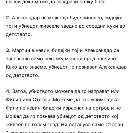
шанси дека може да заздрави толку брзо.
2.
Александар не може да биде виновен, бидејќи
тој и убиецот живееле заедно во соседни куќи во
детството.
3.
Мартин е невин, бидејќи тој и Александар се
запознале само неколку месеци пред злочинот.
Како што знаеме, убиецот го познавал Александар
од детството.
4.
Затоа, убиството можеле да го направат или
Филип или Стефан. Можеме да заклучиме дека
Филип е невин, бидејќи израснал на остров и не
можел да го познава убиецот од детството кој
живеел во голем град. Ни останува само Стефан.
А знаеме дека сигурно е жив, бидејќи го