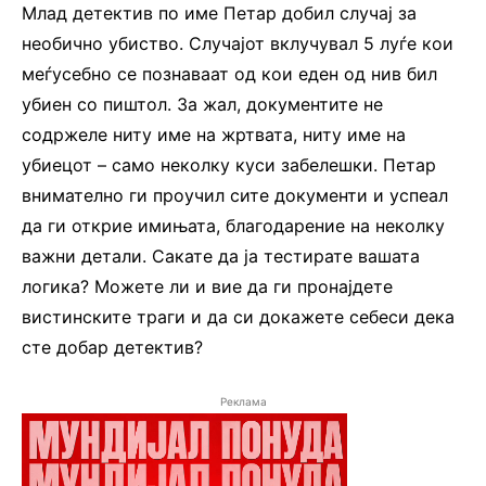
Млад детектив по име Петар добил случај за
необично убиство. Случајот вклучувал 5 луѓе кои
меѓусебно се познаваат од кои еден од нив бил
убиен со пиштол. За жал, документите не
содржеле ниту име на жртвата, ниту име на
убиецот – само неколку куси забелешки. Петар
внимателно ги проучил сите документи и успеал
да ги открие имињата, благодарение на неколку
важни детали. Сакате да ја тестирате вашата
логика? Можете ли и вие да ги пронајдете
вистинските траги и да си докажете себеси дека
сте добар детектив?
Реклама