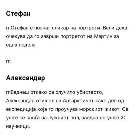
Стефан
rnСтефан е познат сликар на портрети. Вели дека
очекува да го заврши портретот на Мартин за
една недела.
rn
Александар
rnВеднаш откако се случило убиството,
Александар отишол на Антарктикот како дел од
експедиција која го проучува морскиот живот. Сѐ
уште се наоѓа на Јужниот пол, заедно со уште 20
научници.