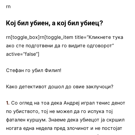
rn
Кој бил убиен, а кој бил убиец?
rn[toggle_box]rn[toggle_item title=”Кликнете тука
ако сте подготвени да го видите одговорот”
active=”false”]
Стефан го убил Филип!
Како детективот дошол до овие заклучоци?
1.
Со оглед на тоа дека Андреј играл тенис денот
по убиството, тој не можел да го испука тој
фатален куршум. Знаеме дека убиецот ја скршил
ногата една недела пред злочинот и не постојат