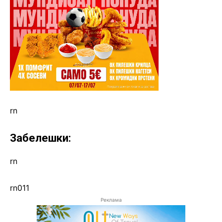
rn
Забелешки:
rn
rn011
Реклама