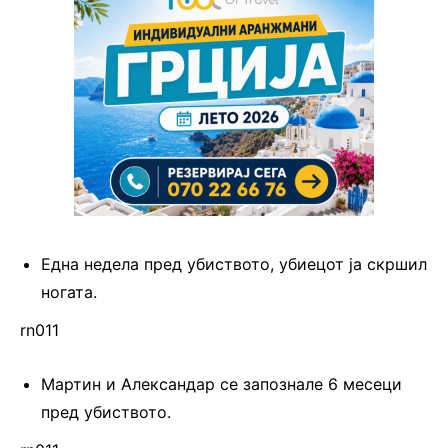
Една недела пред убиството, убиецот ја скршил
ногата.
rn011
Мартин и Александар се запознале 6 месеци
пред убиството.