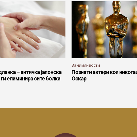
Занимливости
ланка – античка јапонска
Познати актери кои никога
 ги елиминира сите болки
Оскар