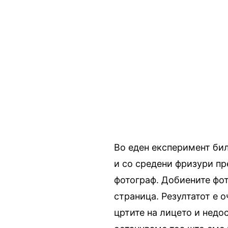
Во еден експеримент би
и со средени фризури пр
фотограф. Добиените фот
страница. Резултатот е 
цртите на лицето и недос