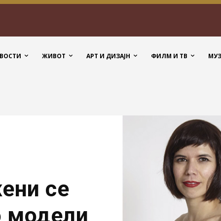
ВОСТИ
ЖИВОТ
АРТ И ДИЗАЈН
ФИЛМ И ТВ
МУ
ени се
о модели