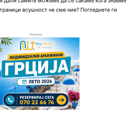
и дали самите можеме да се сакаме кога знаеме
страници всушност не сме ние? Погледнете ги
Реклама