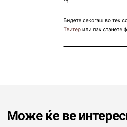
rn
Бидете секогаш во тек с
Твитер
или пак станете 
Може ќе ве интерес