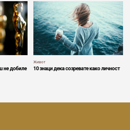
Живот
ш не добиле
10 знаци дека созревате како личност