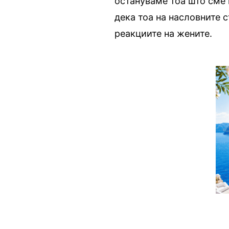
остануваме тоа што сме 
дека тоа на насловните 
реакциите на жените.