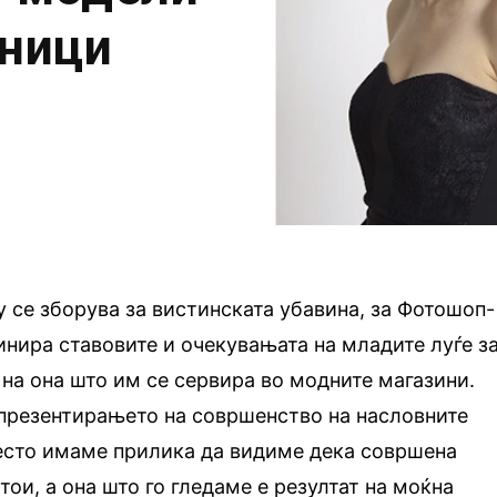
аници
 се зборува за вистинската убавина, за Фотошоп-
финира ставовите и очекувањата на младите луѓе з
 на она што им се сервира во модните магазини.
 презентирањето на совршенство на насловните
често имаме прилика да видиме дека совршена
ои, а она што го гледаме е резултат на моќна