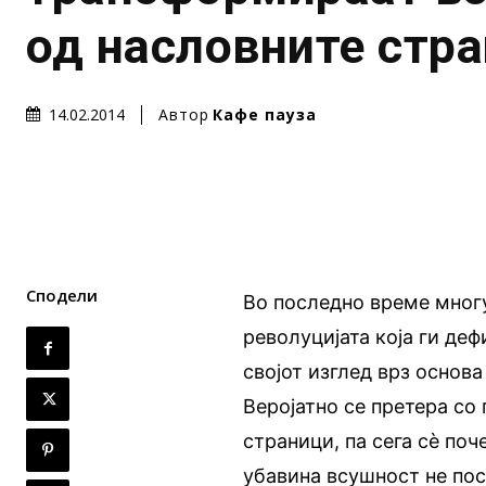
од насловните стр
Автор
Кафе пауза
14.02.2014
Сподели
Во последно време многу
револуцијата која ги де
својот изглед врз основа
Веројатно се претера со
страници, па сега сè по
убавина всушност не пост