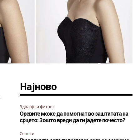
Најново
а
Здравје и фитнес
Оревите може да помогнат во заштитата на
срцето: Зошто вреди да ги јадете почесто?
Совети