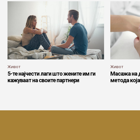
Живот
Живот
5-те најчести лаги што жените им ги
Масажа на д
кажуваат на своите партнери
метода која