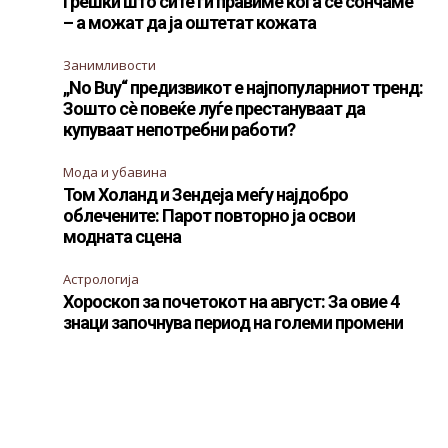
Грешки што сите ги правиме кога се сончаме
– а можат да ја оштетат кожата
Занимливости
„No Buy“ предизвикот е најпопуларниот тренд:
Зошто сè повеќе луѓе престануваат да
купуваат непотребни работи?
Мода и убавина
Том Холанд и Зендеја меѓу најдобро
облечените: Парот повторно ја освои
модната сцена
Астрологија
Хороскоп за почетокот на август: За овие 4
знаци започнува период на големи промени