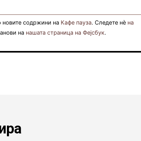
о новите содржини на
Кафе пауза
. Следете нè
на
фанови на
нашата страница на Фејсбук
.
ира