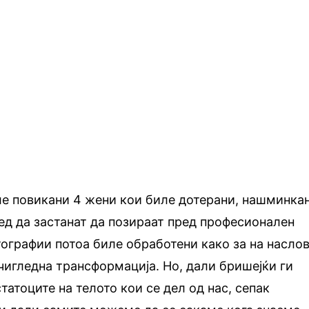
ле повикани 4 жени кои биле дотерани, нашминка
ед да застанат да позираат пред професионален
ографии потоа биле обработени како за на насло
очигледна трансформација. Но, дали бришејќи ги
татоците на телото кои се дел од нас, сепак