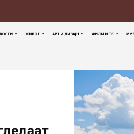
ВОСТИ
ЖИВОТ
АРТ И ДИЗАЈН
ФИЛМ И ТВ
МУ
гледаат