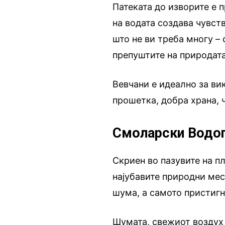
Патеката до изворите е п
на водата создава чувст
што не ви треба многу –
препуштите на природата
Вевчани е идеално за ви
прошетка, добра храна, 
Смоларски Водоп
Скриен во пазувите на п
најубавите природни мест
шума, а самото пристиг
Шумата, свежиот воздух 