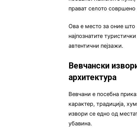
прават селото совршено 
Ова е место за оние што
најпознатите туристички
автентични пејзажи.
Вевчански извори
архитектура
Вевчани е посебна приказ
карактер, традиција, ху
извори се едно од места
убавина.