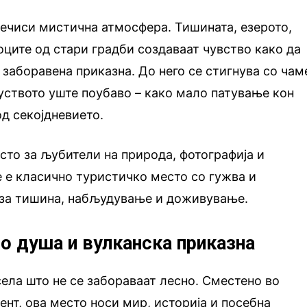
ечиси мистична атмосфера. Тишината, езерото,
тоците од стари градби создаваат чувство како да
 заборавена приказна. До него се стигнува со чам
куството уште поубаво – како мало патување кон
од секојдневието.
сто за љубители на природа, фотографија и
 е класично туристичко место со гужва и
 за тишина, набљудување и доживување.
о душа и вулканска приказна
села што не се забораваат лесно. Сместено во
нт, ова место носи мир, историја и посебна