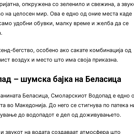
ријатна, опкружена со зеленило и свежина, а звук
во на целосен мир. Ова е едно од оние места каде
 само удобни обувки, малку време и желба да се
.
кенд-бегство, особено ако сакате комбинација од
чист воздух и место што има своја приказна.
ад – шумска бајка на Беласица
ланината Беласица, Смоларскиот Водопад е едно 
а во Македонија. До него се стигнува по патека н
нување до водопадот е дел од доживувањето.
и звукот на водата создаваат атмосфера што