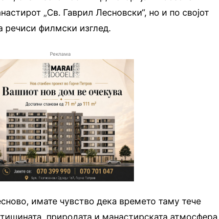
анастирот „Св. Гаврил Лесновски“, но и по својот
а речиси филмски изглед.
Реклама
есново, имате чувство дека времето таму тече
 тишината, природата и манастирската атмосфера