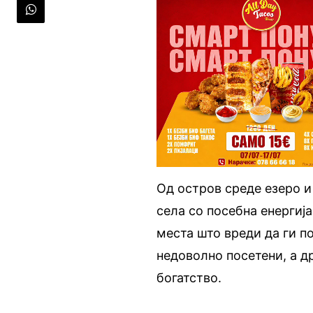
Од остров среде езеро и
села со посебна енергија
места што вреди да ги п
недоволно посетени, а д
богатство.