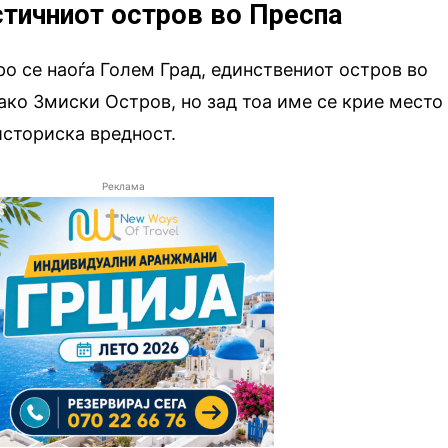
стичниот остров во Преспа
о се наоѓа Голем Град, единствениот остров во
како Змиски Остров, но зад тоа име се крие место
историска вредност.
Реклама