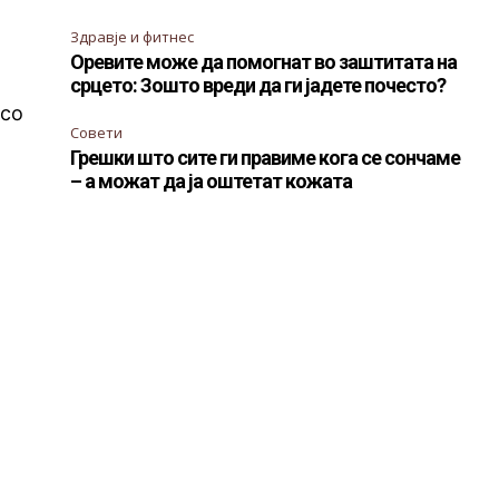
Здравје и фитнес
Оревите може да помогнат во заштитата на
срцето: Зошто вреди да ги јадете почесто?
 со
Совети
Грешки што сите ги правиме кога се сончаме
– а можат да ја оштетат кожата