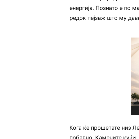
енергија. Познато е по м
редок пејзаж што му дав
Кога ќе прошетате низ Л
побавно. Камените куќи,