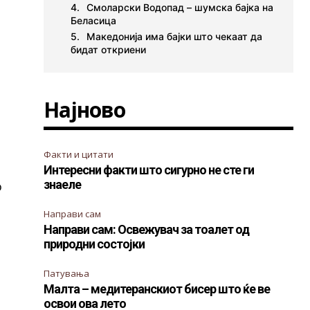
Смоларски Водопад – шумска бајка на
Беласица
Македонија има бајки што чекаат да
бидат откриени
Најново
Факти и цитати
Интересни факти што сигурно не сте ги
знаеле
о
Направи сам
Направи сам: Освежувач за тоалет од
природни состојки
Патувања
Малта – медитеранскиот бисер што ќе ве
освои ова лето