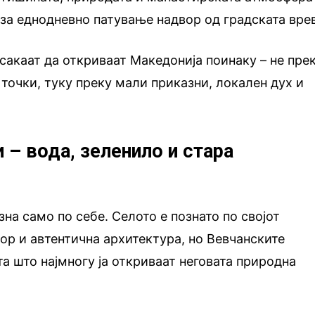
за еднодневно патување надвор од градската вре
 сакаат да откриваат Македонија поинаку – не пре
 точки, туку преку мали приказни, локален дух и
 – вода, зеленило и стара
на само по себе. Селото е познато по својот
мор и автентична архитектура, но Вевчанските
та што најмногу ја откриваат неговата природна