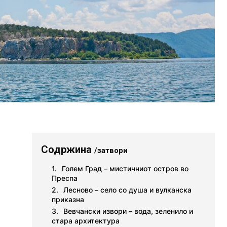
Содржина
/затвори
Голем Град – мистичниот остров во
Преспа
Лесново – село со душа и вулканска
приказна
Вевчански извори – вода, зеленило и
стара архитектура