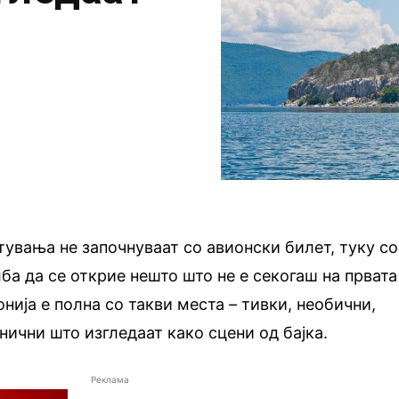
тувања не започнуваат со авионски билет, туку со
а да се открие нешто што не е секогаш на првата
нија е полна со такви места – тивки, необични,
нични што изгледаат како сцени од бајка.
Реклама