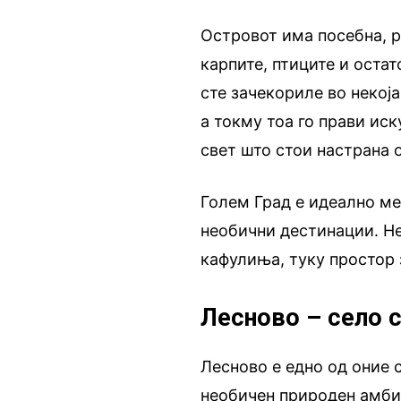
Островот има посебна, р
карпите, птиците и оста
сте зачекориле во некоја
а токму тоа го прави ис
свет што стои настрана 
Голем Град е идеално ме
необични дестинации. Не
кафулиња, туку простор
Лесново – село с
Лесново е едно од оние 
необичен природен амбие