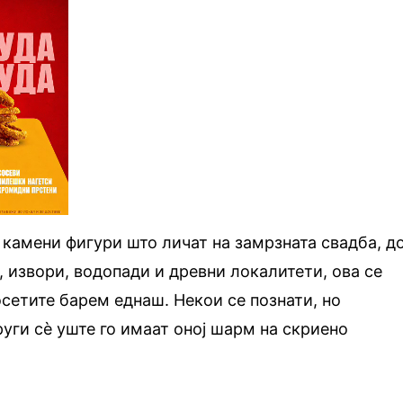
 камени фигури што личат на замрзната свадба, д
, извори, водопади и древни локалитети, ова се
осетите барем еднаш. Некои се познати, но
руги сè уште го имаат оној шарм на скриено