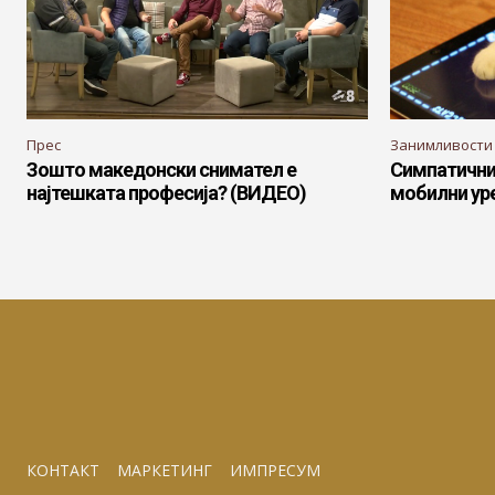
Прес
Занимливости
Зошто македонски снимател е
Симпатични 
најтешката професија? (ВИДЕО)
мобилни ур
КОНТАКТ
МАРКЕТИНГ
ИМПРЕСУМ