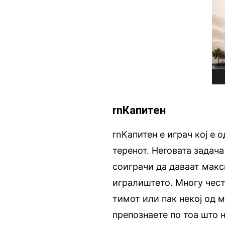
rnКапитен
rnКапитен е играч кој е 
теренот. Неговата задача
соиграчи да даваат макс
игралиштето. Многу често
тимот или пак некој од м
препознаете по тоа што н