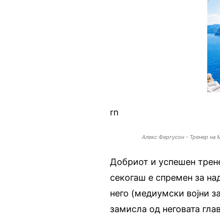
rn
Алекс Фергусон - Тренер на 
Добриот и успешен трене
секогаш е спремен за на
него (медиумски војни з
замисла од неговата глав