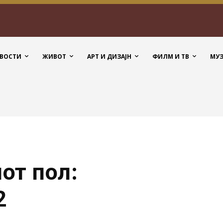
ВОСТИ
ЖИВОТ
АРТ И ДИЗАЈН
ФИЛМ И ТВ
МУ
от пол:
2