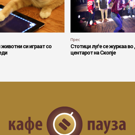
Прес
животни си играат со
Стотици луѓе се журкаа во
еди
центарот на Скопје