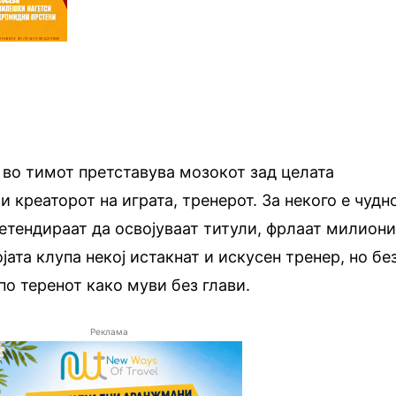
во тимот претставува мозокот зад целата
и креаторот на играта, тренерот. За некого е чудн
етендираат да освојуваат титули, фрлаат милион
ојата клупа некој истакнат и искусен тренер, но бе
по теренот како муви без глави.
Реклама