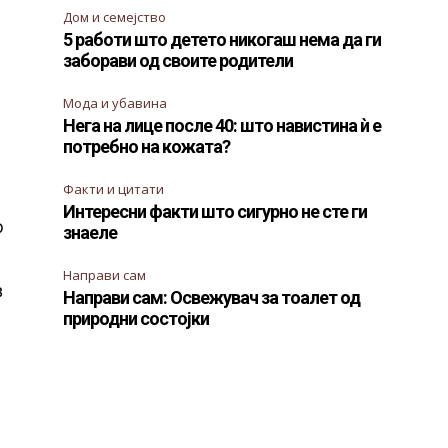
Дом и семејство
5 работи што детето никогаш нема да ги
заборави од своите родители
Мода и убавина
Нега на лице после 40: што навистина ѝ е
потребно на кожата?
Факти и цитати
Интересни факти што сигурно не сте ги
о
знаеле
и
Направи сам
з
Направи сам: Освежувач за тоалет од
природни состојки