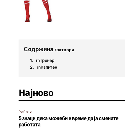
Содржина
/затвори
rnТренер
rnКапитен
Најново
Работа
5 знаци дека можеби е време да ја смените
работата