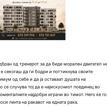
одбран од тренерот за да биде морален двигател н
 е секогаш да ги бодри и поттикнува своите
имум од себе и да ја оставаат душата на
 се случува тој да е најискусниот поединец во
оменталните најдобри играчи во тимот. Него ќе го
оси лента на ракавот на едната рака.