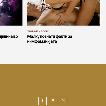
Занимливости
 дивина во
Малку познати факти за
нимфоманијата