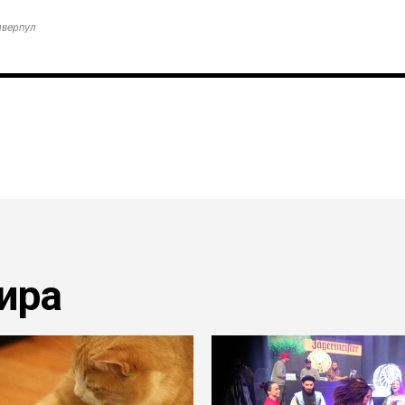
иверпул
ира