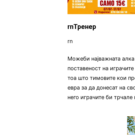
rnТренер
rn
Можеби најважната алка 
поставеност на играчите 
тоа што тимовите кои пр
евра за да донесат на св
него играчите би трчале 