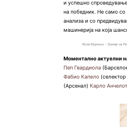
и успешно спроведување,
на победник. Не само со 
анализа и со предвидува
машинерија на која шанс
Жозе Мурињо - Тренер на Р
Моментално актуелни н
Пеп Гвардиола
(Барсело
Фабио Капело
(селектор 
(Арсенал)
Карло Анчело