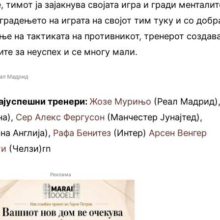
 тимот ја зајакнува својата игра и гради менталит
градењето на играта на својот тим туку и со добр
ње на тактиката на противникот, тренерот создав
ите за неуспех и се многу мали.
еал Мадрид
ајуспешни тренери:
Жозе Мурињо
(Реал Мадрид)
на),
Сер Алекс Фергусон
(Манчестер Јунајтед),
на Англија),
Рафа Бенитез
(Интер)
Арсен Венгер
ти
(Челзи)rn
Реклама