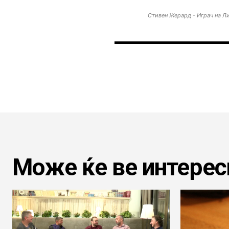
Стивен Жерард - Играч на Л
Може ќе ве интерес