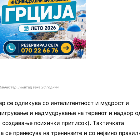
Манчестер Јунајтед веќе 26 години
р се одликува со интелигентност и мудрост и
дигрување и надмудрување на теренот и надвор о
а создавање психички притисок). Тактичката
а се пренесува на тренинзите и со нејзино правил