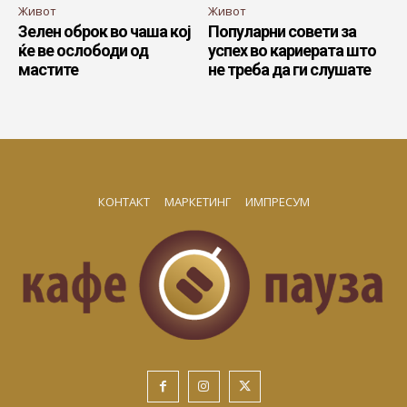
Живот
Живот
Зелен оброк во чаша кој
Популарни совети за
ќе ве ослободи од
успех во кариерата што
мастите
не треба да ги слушате
КОНТАКТ
МАРКЕТИНГ
ИМПРЕСУМ