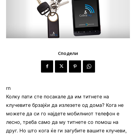
Сподели
rn
Колку пати сте посакале да им титнете на
клучевите брзајќи да излезете од дома? Кога не
можете да си го најдете мобилниот телефон е
лесно, треба само да му титнете со помош на
друг. Но што кога ќе ги загубите вашите клучеви,