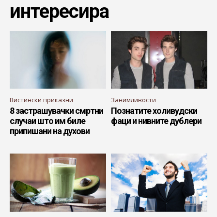
интересира
Вистински приказни
Занимливости
8 застрашувачки смртни
Познатите холивудски
случаи што им биле
фаци и нивните дублери
припишани на духови