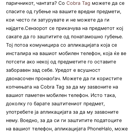
паричникот, чантата? Со
Cobra Tag
можете да се
спасите од губење на вашите вредни предмети,
кои често ги затурувате и не можете да ги
најдете.Сензорот се прикачува на предметот кој
сакате да го заштитите од понатамошно губење.
Тој потоа комуницира со апликацијата која се
инсталира на вашиот мобилен телефон, која ќе ве
потсети ако некој од предметите го оставите
заборавен зад себе. Уредот е всушност
двонасочен пронаоѓач. Можете да ги користите
копчињата на Cobra Tag за да му заѕвоните на
вашиот паметен мобилен телефон. Исто така,
доколку го барате заштитениот предмет,
употребете ја апликацијата за да му заѕвоните
нему. Воедно, за да си ги заштитите податоците
на вашиот телефон, апликацијата PhoneHalo, може