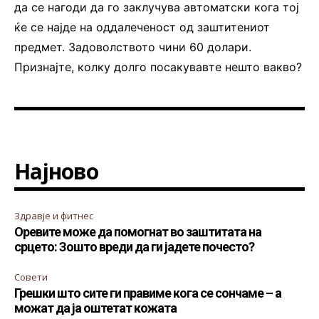
да се нагоди да го заклучува автоматски кога тој
ќе се најде на оддалеченост од заштитениот
предмет. Задоволството чини 60 долари.
Признајте, колку долго посакувавте нешто вакво?
Најново
Здравје и фитнес
Оревите може да помогнат во заштитата на
срцето: Зошто вреди да ги јадете почесто?
Совети
Грешки што сите ги правиме кога се сончаме – а
можат да ја оштетат кожата