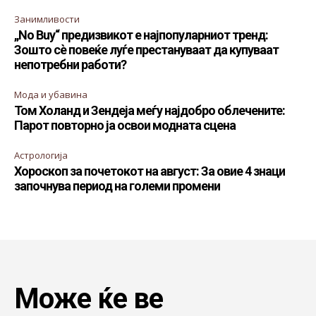
Занимливости
„No Buy“ предизвикот е најпопуларниот тренд:
Зошто сè повеќе луѓе престануваат да купуваат
непотребни работи?
Мода и убавина
Том Холанд и Зендеја меѓу најдобро облечените:
Парот повторно ја освои модната сцена
Астрологија
Хороскоп за почетокот на август: За овие 4 знаци
започнува период на големи промени
Може ќе ве