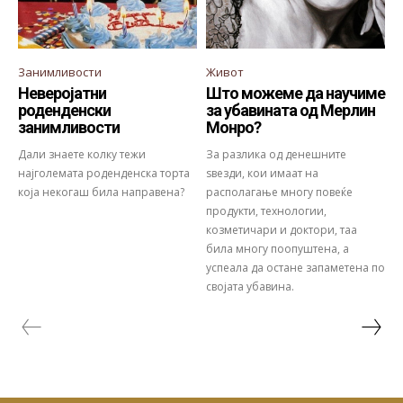
Занимливости
Живот
Неверојатни
Што можеме да научиме
роденденски
за убавината од Мерлин
занимливости
Монро?
Дали знаете колку тежи
За разлика од денешните
најголемата роденденска торта
ѕвезди, кои имаат на
која некогаш била направена?
располагање многу повеќе
продукти, технологии,
козметичари и доктори, таа
била многу поопуштена, а
успеала да остане запаметена по
својата убавина.