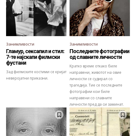
Занимливости
Занимливости
Гламур, сексапил и стил:
Последните фотографии
7-те најскапи филмски
од славните личности
фустани
Кратко време откако биле
Зад филмските костими се кријат
направени, животот на овие
неверојатни приказни.
личности се судирал со
трагедија. Тие се последните
фотографии кои биле
направени со славните
личности пред да си заминат.