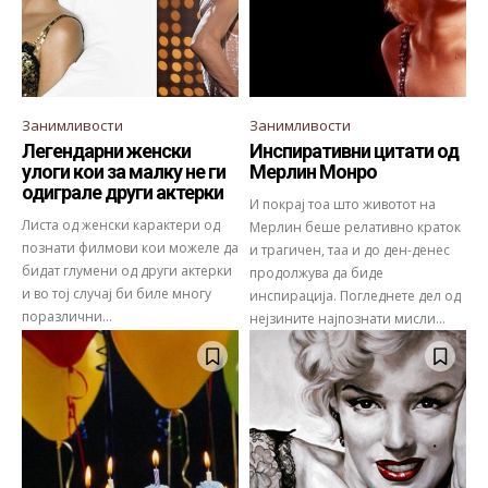
Занимливости
Занимливости
Легендарни женски
Инспиративни цитати од
улоги кои за малку не ги
Мерлин Монро
одиграле други актерки
И покрај тоа што животот на
Листа од женски карактери од
Мерлин беше релативно краток
познати филмови кои можеле да
и трагичен, таа и до ден-денес
бидат глумени од други актерки
продолжува да биде
и во тој случај би биле многу
инспирација. Погледнете дел од
поразлични...
нејзините најпознати мисли...