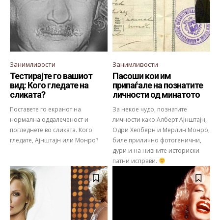
Занимливости
Занимливости
Тестирајте го вашиот
Пасоши кои им
вид: Кого гледате на
припаѓале на познатите
сликата?
личности од минатото
Поставете го екранот на
За некое чудо, познатите
нормална оддалеченост и
личности како Алберт Ајнштајн,
погледнете во сликата. Кого
Одри Хепберн и Мерлин Монро,
гледате, Ајнштајн или Монро?
биле прилично фотогенични,
дури и на нивните историски
патни исправи.