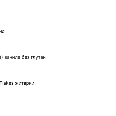
но
) ванила без глутен
 Flakes житарки