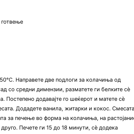
а готвење
 150°C. Направете две подлоги за колачиња од
сад со средни димензии, разматете ги белките сѐ
а. Постепено додавајте го шеќерот и матете сѐ
есата. Додадете ванила, житарки и кокос. Смесат
ата за печење во форма на колачиња, на растојани
друго. Печете ги 15 дo 18 минути, сѐ додека