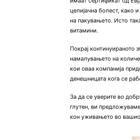
имаат сертификат од Евр
целијачна болест, како и
на пакувањето. Исто така
витамини.
Покрај континуираното з
намалувањето на количес
кои оваа компанија при
денешницата кога се раб
За да се уверите во добр
глутен, ви предложуваме
кон уживањето во вашио