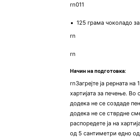
rn011
125 грама чоколадо з
rn
rn
Начин на подготовка:
rnЗагрејте ја рерната на
хартијата за печење. Во 
додека не се создаде пен
додека не се стврдне см
распоредете ја на хартиј
од 5 сантиметри едно од 