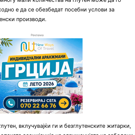
ходно е да се обезбедат посебни услови за
енски производи.
Реклама
глутен, вклучувајќи ги и безглутенските житарки,