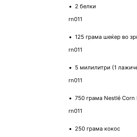
2 белки
rn011
125 грама шеќер во зр
rn011
5 милилитри (1 лажиче
rn011
750 грама Nestlé Corn
rn011
250 грама кокос