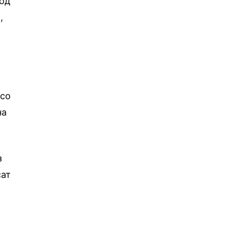
 од
,
 со
на
з
сат