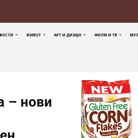
ВОСТИ
ЖИВОТ
АРТ И ДИЗАЈН
ФИЛМ И ТВ
МУ
а – нови
тен