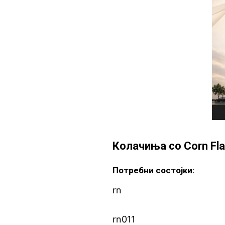
Колачиња со Corn Fla
Потребни состојки:
rn
rn011