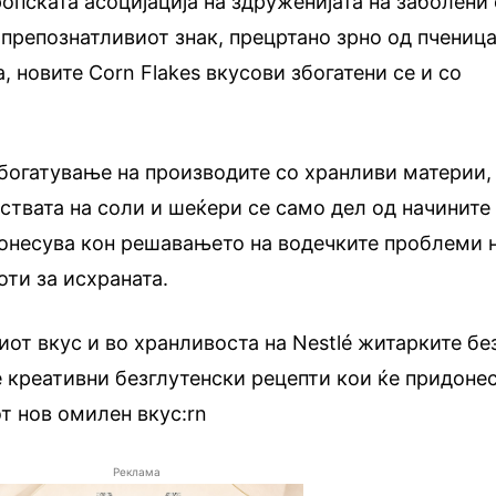
опската асоцијација на здруженијата на заболени
 препознатливиот знак, прецртано зрно од пченица
, новите Corn Flakes вкусови збогатени се и со
богатување на производите со хранливи материи,
твата на соли и шеќери се само дел од начините
донесува кон решавањето на водечките проблеми 
оти за исхраната.
иот вкус и во хранливоста на Nestlé житарките бе
 креативни безглутенски рецепти кои ќе придоне
т нов омилен вкус:rn
Реклама