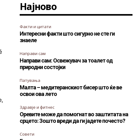
Најново
Факти и цитати
Интересни факти што сигурно не сте ги
знаеле
é
Направи сам
Направи сам: Освежувач за тоалет од
природни состојки
Патувања
Малта – медитеранскиот бисер што ќе ве
освои ова лето
е,
Здравје и фитнес
Оревите може да помогнат во заштитата на
срцето: Зошто вреди да ги јадете почесто?
Совети