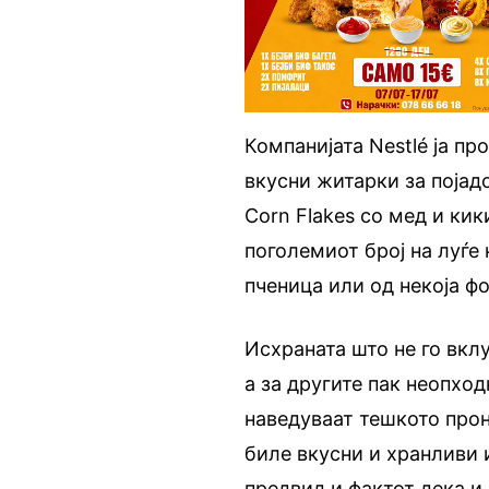
Компанијата Nestlé ја пр
вкусни житарки за појадо
Corn Flakes со мед и кик
поголемиот број на луѓе
пченица или од некоја фо
Исхраната што не го вкл
а за другите пак неопхо
наведуваат тешкото про
биле вкусни и хранливи 
предвид и фактот дека и