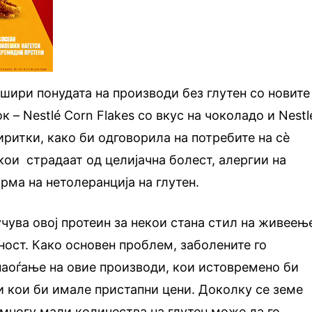
ошири понудата на производи без глутен со новите
к – Nestlé Corn Flakes со вкус на чоколадо и Nestl
иритки, како би одговорила на потребите на сѐ
 кои страдаат од целијачна болест, алергии на
рма на нетолеранција на глутен.
учува овој протеин за некои стана стил на живеењ
дност. Како основен проблем, заболените го
наоѓање на овие производи, кои истовремено би
и кои би имале пристапни цени. Доколку се земе
 многу мали количества на глутен може да го