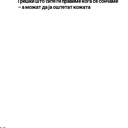
Грешки што сите ги правиме кога се сончаме
– а можат да ја оштетат кожата