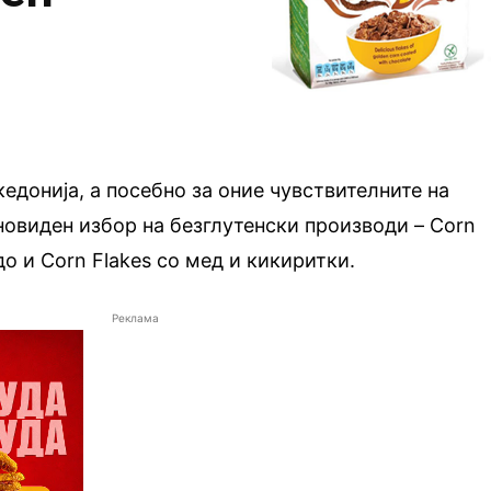
едонија, а посебно за оние чувствителните на
новиден избор на безглутенски производи – Corn
до и Corn Flakes со мед и кикиритки.
Реклама