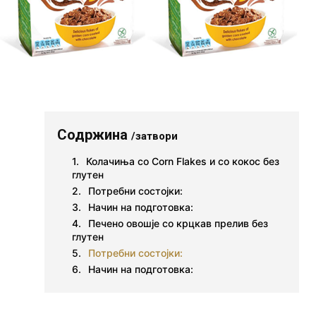
Содржина
/затвори
Колачиња со Corn Flakes и со кокос без
глутен
Потребни состојки:
Начин на подготовка:
Печено овошје со крцкав прелив без
глутен
Потребни состојки:
Начин на подготовка: