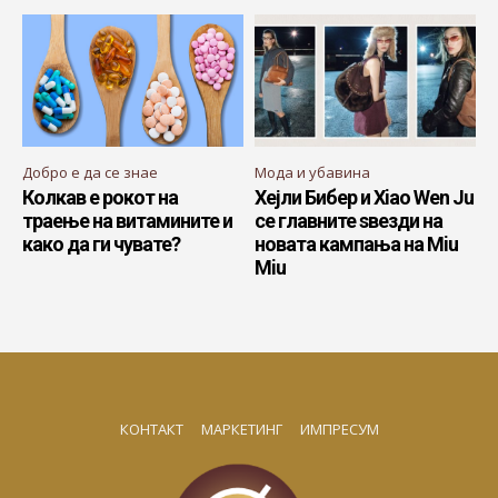
Добро е да се знае
Мода и убавина
Колкав е рокот на
Хејли Бибер и Xiao Wen Ju
траење на витамините и
се главните ѕвезди на
како да ги чувате?
новата кампања на Miu
Miu
КОНТАКТ
МАРКЕТИНГ
ИМПРЕСУМ