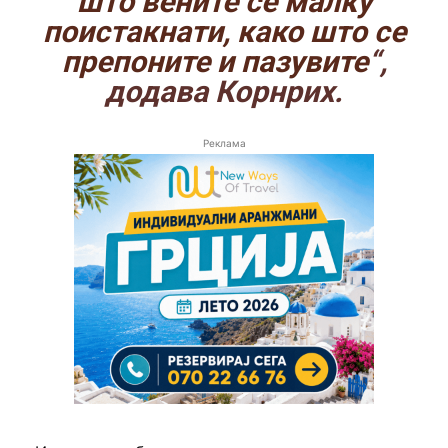
што вените се малку
поистакнати, како што се
препоните и пазувите
“,
додава Корнрих.
Реклама