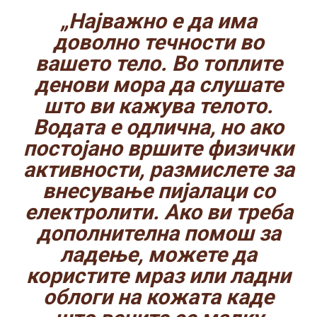
„Најважно е да има
доволно течности во
вашето тело. Во топлите
денови мора да слушате
што ви кажува телото.
Водата е одлична, но ако
постојано вршите физички
активности, размислете за
внесување пијалаци со
електролити. Ако ви треба
дополнителна помош за
ладење, можете да
користите мраз или ладни
облоги на кожата каде