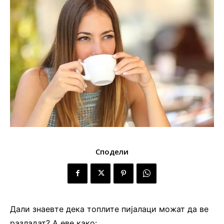
Сподели
Дали знаевте дека топлите пијалаци можат да ве
разладат? А еве како: