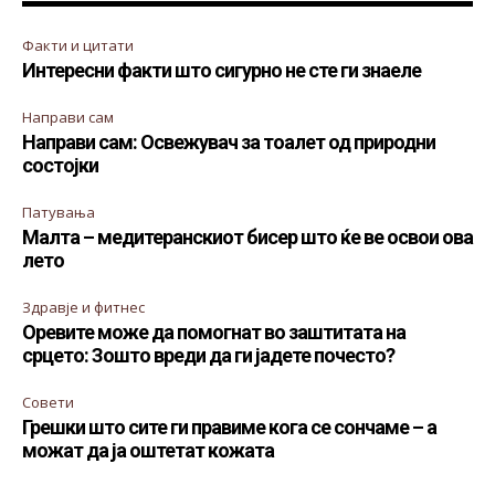
Факти и цитати
Интересни факти што сигурно не сте ги знаеле
Направи сам
Направи сам: Освежувач за тоалет од природни
состојки
Патувања
Малта – медитеранскиот бисер што ќе ве освои ова
лето
Здравје и фитнес
Оревите може да помогнат во заштитата на
срцето: Зошто вреди да ги јадете почесто?
Совети
Грешки што сите ги правиме кога се сончаме – а
можат да ја оштетат кожата