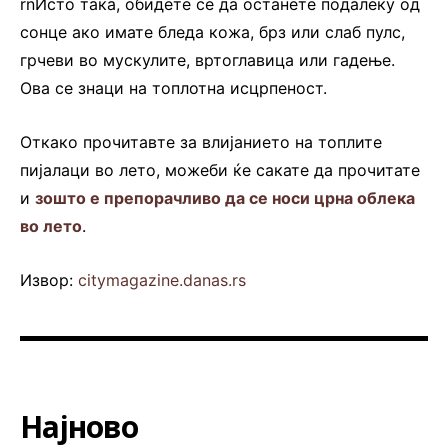
rnИсто така, обидете се да останете подалеку од
сонце ако имате бледа кожа, брз или слаб пулс,
грчеви во мускулите, вртоглавица или гадење.
Ова се знаци на топлотна исцрпеност.
Откако прочитавте за влијанието на топлите
пијалаци во лето, можеби ќе сакате да прочитате
и
зошто е препорачливо да се носи црна облека
во лето
.
Извор:
citymagazine.danas.rs
Најново