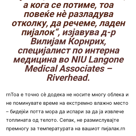
а кога се потиме, тоа
повеќе нè разладува
отколку, да речеме, ладен
пијалок“
, изјавува д-р
Вилијам Корнрих,
специјалист по интерна
медицина во NIU Langone
Medical Associates –
Riverhead.
rnТоа е точно сè додека не носите многу облека и
не поминувате време на екстремно влажно место
– бидејќи потта мора да испари за да ја извлече
топлината од телото. Сепак, не размислувајте
премногу за температурата на вашиот пијалак.rn