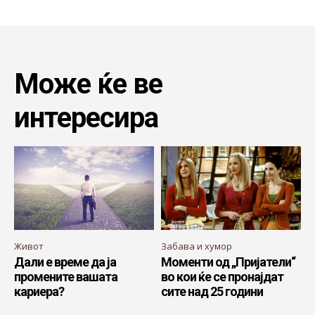
Може ќе ве
интересира
Живот
Забава и хумор
Дали е време да ја
Моменти од „Пријатели“
промените вашата
во кои ќе се пронајдат
кариера?
сите над 25 години