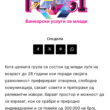
Сподели
Кога целната група се состои од млади луѓе на
возраст до 28 години кои поради својата
разноликост преферираат отворена, слободна
комуникација, сакаат совети и препораки од
релевантни извори, бараат простор и можност да
се изразат, кои се храбри и природно
индивидуални и се повеќе од 300.000 на број,