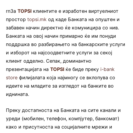
rnЗа
TOPSI
клиентите е изработен виртуелниот
простор
topsi.mk
од каде Банката на опуштен и
забавен начин директно ќе комуницира со нив.
Банката на овој начин примарно ќе им понуди
поддршка во разбирањето на банкарските услуги
и изборот на најсоодветните услуги за секој
клиент одделно. Сепак, доминантно
презентацијата на
TOPSI
ќе биде преку
i-bank
store
филијалата која најмногу се вклопува со
идеите на младите за изгледот на банките во
иднината.
Преку достапноста на Банката на сите канали и
уреди (мобилен, телефон, компјутер, банкомат)
како и присутноста на социјалните мрежи и