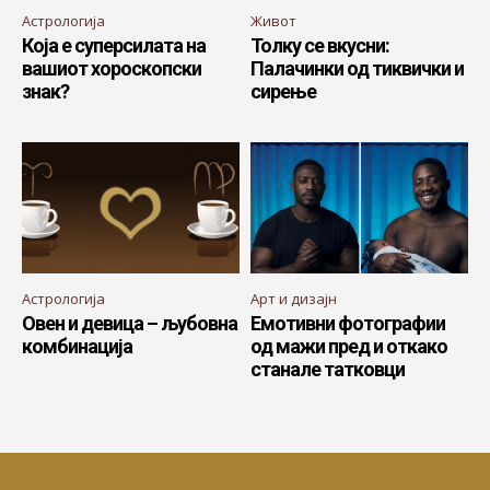
Астрологија
Живот
Која е суперсилата на
Толку се вкусни:
вашиот хороскопски
Палачинки од тиквички и
знак?
сирење
Астрологија
Арт и дизајн
Овен и девица – љубовна
Емотивни фотографии
комбинација
од мажи пред и откако
станале татковци