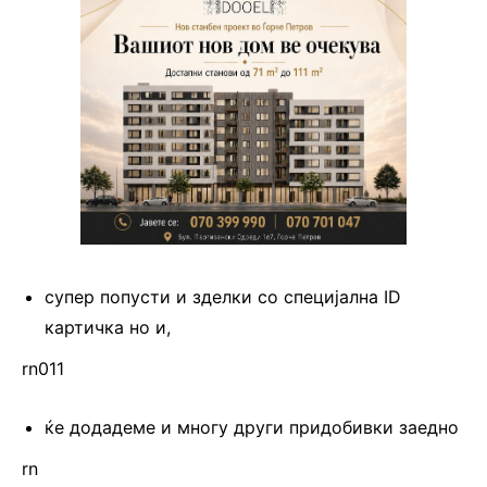
супер попусти и зделки со специјална ID
картичка но и,
rn011
ќе додадеме и многу други придобивки заедно
rn