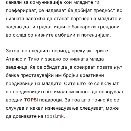
канали за комуникација кои младите ги
преферираат, се надеваат ќе добијат предност во
нивната заложба да станат партнер на младите и
заедно да ги градат идните банкарски трендови
во склад со нивните амбиции и потенцијали.
Затоа, во следниот период, преку актерите
Атанас и Тино и заедно со нивната млада
заедница, ќе се обидат да ја креираат првата
кул
банка преставувајќи им бројни креативни
предизвици на младите. Сите што ќе се вклучат
во предизвиците ќе имаат можност да освојуваат
вредни
TOPSI
подароци. За тоа што точно ќе се
случува и какви изненадувања следуваат, може
да дознавате на
topsi.mk.