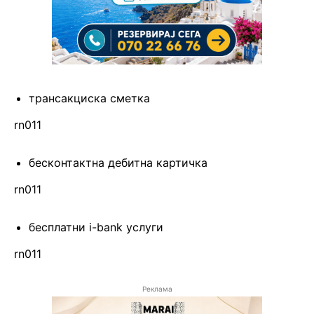
трансакциска сметка
rn011
бесконтактна дебитна картичка
rn011
бесплатни i-bank услуги
rn011
Реклама