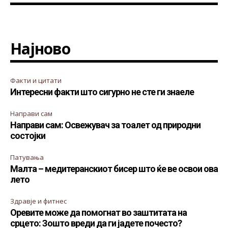
Најново
Факти и цитати
Интересни факти што сигурно не сте ги знаеле
Направи сам
Направи сам: Освежувач за тоалет од природни
состојки
Патувања
Малта – медитеранскиот бисер што ќе ве освои ова
лето
Здравје и фитнес
Оревите може да помогнат во заштитата на
срцето: Зошто вреди да ги јадете почесто?