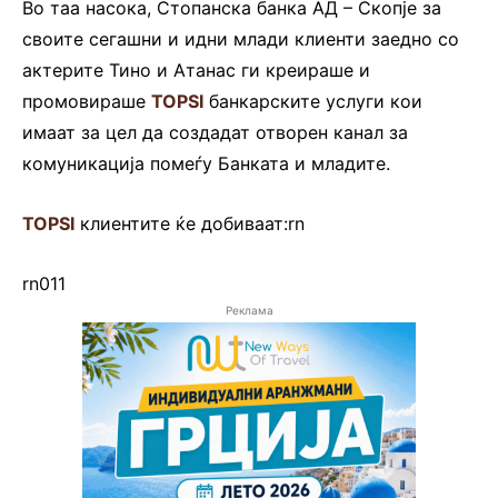
Во таа насока, Стопанска банка АД – Скопје за
своите сегашни и идни млади клиенти заедно со
актерите Тино и Атанас ги креираше и
промовираше
TOPSI
банкарските услуги кои
имаат за цел да создадат отворен канал за
комуникација помеѓу Банката и младите.
TOPSI
клиентите ќе добиваат:rn
rn011
Реклама