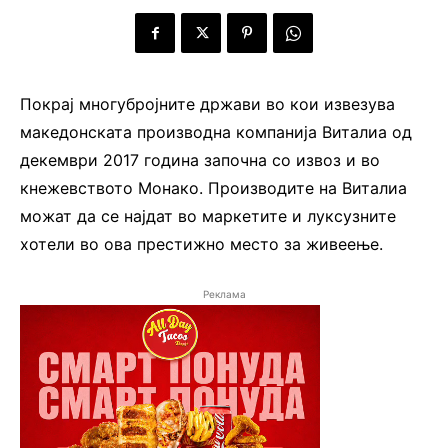
Покрај многубројните држави во кои извезува
македонската производна компанија Виталиа од
декември 2017 година започна со извоз и во
кнежевството Монако. Производите на Виталиа
можат да се најдат во маркетите и луксузните
хотели во ова престижно место за живеење.
Реклама