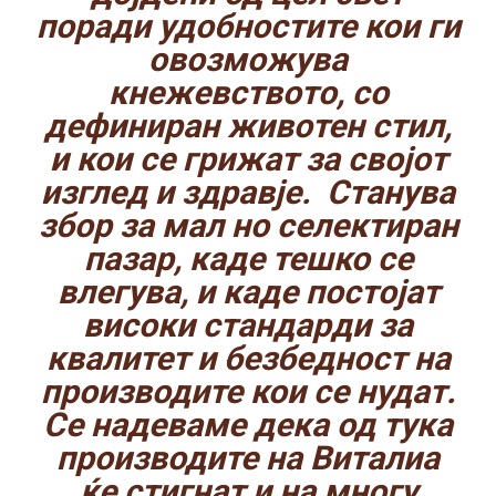
поради удобностите кои ги
овозможува
кнежевството, со
дефиниран животен стил,
и кои се грижат за својот
изглед и здравје. Станува
збор за мал но селектиран
пазар, каде тешко се
влегува, и каде постојат
високи стандарди за
квалитет и безбедност на
производите кои се нудат.
Се надеваме дека од тука
производите на Виталиa
ќе стигнат и на многу