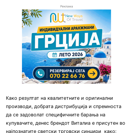
Реклама
Како резултат на квалитетните и оригинални
производи, добрата дистрибуција и спремноста
да се задоволат специфичните барања на
купувачите, денес брендот Виталиа е присутен во
најпознатите светски трговски синџири како: