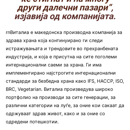
други далечни пазари“
,
изјавија од компанијата.
rnВиталиа е македонска производна компанија за
здрава храна која континуирано ги следи
истражувањата и трендовите во прехранбената
индустрија, и која е присутна на сите поголеми
интернационални саеми за храна. Ги има
имплементирано најстрогите интернационални
стандарди за безбедна храна како IFS, НАССР, ISO,
BRC, Vegetarian. Виталиа произведува широко
портфолио на производи за сите генерации, за
различни категории на луѓе, за оние кои сакаат да
одржуваат здрав живот, како и за оние со
одредени потешкотии.