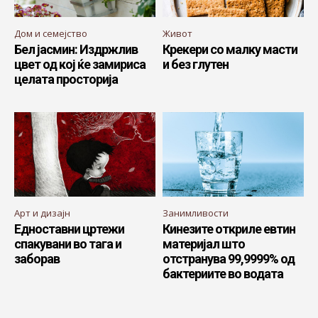
Дом и семејство
Живот
Бел јасмин: Издржлив
Крекери со малку масти
цвет од кој ќе замириса
и без глутен
целата просторија
Арт и дизајн
Занимливости
Едноставни цртежи
Кинезите откриле евтин
спакувани во тага и
материјал што
заборав
отстранува 99,9999% од
бактериите во водата