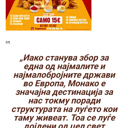
rn
„Иако станува збор за
една од најмалите и
најмалобројните држави
во Европа, Монако е
значајна дестинација за
нас токму поради
структурата на луѓето кои
таму живеат. Тоа се луѓе
дојдени од цел свет