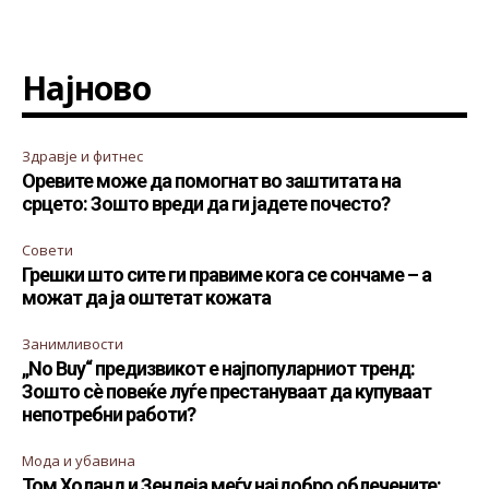
Најново
Здравје и фитнес
Оревите може да помогнат во заштитата на
срцето: Зошто вреди да ги јадете почесто?
Совети
Грешки што сите ги правиме кога се сончаме – а
можат да ја оштетат кожата
Занимливости
„No Buy“ предизвикот е најпопуларниот тренд:
Зошто сè повеќе луѓе престануваат да купуваат
непотребни работи?
Мода и убавина
Том Холанд и Зендеја меѓу најдобро облечените: