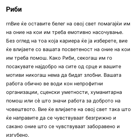
Риби
rnВие ќе оставите белег на овој свет помагајќи им
на оние на кои им треба емотивно насочување.
Без оглед на тоа која кариера ќе ја изберете, вие
ќе влијаете со вашата посветеност на оние на кои
им треба помош. Како Риби, секогаш им го
посакувате најдобро на сите од срце и вашите
мотиви никогаш нема да бидат злобни. Вашата
работа обично ве води кон непрофитни
организации, сценски уметности, хуманитарна
помош или сè што значи работа за доброто на
човештвото. Вие ќе влијаете на овој свет така што
ќе направите да се чувствуваат безгрижно и
сакано оние што се чувствуваат заборавено и
изгубено.