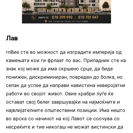
Лав
rnВие сте во можност да изградите империја од
камењата кои ги фрлаат по вас. Припадник сте на
знак кој може да има скршено срце, да биде
понижен, дискриминиран, повреден до болка, но
сепак да успее да направи навистина неверојатни
работи во својот живот. Овие храбри луѓе ќе
остават свој белег завршувајќи на најмоќните и
највлијателните општествени позиции. Има нешто
во врска со начинот на кој Лавот се соочува со
несреќите и тие никогаш не можат вистински да