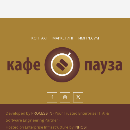
КОНТАКТ
МАРКЕТИНГ
ИМПРЕСУМ
Developed by
PROCESS IN
· Your Trusted Enterprise IT, AI &
Software Engineering Partner ·
Hosted on Enterprise Infrastructure by
INHOST