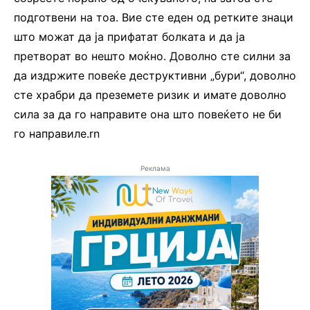
подготвени на тоа. Вие сте еден од ретките знаци
што можат да ја прифатат болката и да ја
претворат во нешто моќно. Доволно сте силни за
да издржите повеќе деструктивни „бури“, доволно
сте храбри да преземете ризик и имате доволно
сила за да го направите она што повеќето не би
го направиле.rn
Реклама