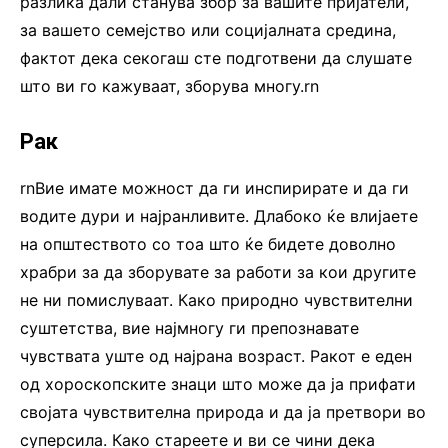
разлика дали станува збор за вашите пријатели,
за вашето семејство или социјалната средина,
фактот дека секогаш сте подготвени да слушате
што ви го кажуваат, зборува многу.rn
Рак
rnВие имате можност да ги инспирирате и да ги
водите дури и најранливите. Длабоко ќе влијаете
на општеството со тоа што ќе бидете доволно
храбри за да зборувате за работи за кои другите
не ни помислуваат. Како природно чувствителни
суштетства, вие најмногу ги препознавате
чувствата уште од најрана возраст. Ракот е еден
од хороскопските знаци што може да ја прифати
својата чувствителна природа и да ја претвори во
суперсила. Како стареете и ви се чини дека