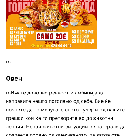
rn
Овен
rnИмате доволно ревност и амбиција да
направите нешто поголемо од себе. Вие ќе
почнете да го менувате светот учејќи од вашите
грешки кои ќе ги претворите во доживотни
лекции. Некои животни ситуации ве натерале да
созреете порано од очекуваното, па затоа сте