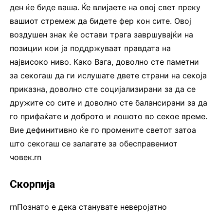
ден ќе биде ваша. Ќе влијаете на овој свет преку
вашиот стремеж да бидете фер кон сите. Овој
воздушен знак ќе остави трага завршувајќи на
позиции кои ја поддржуваат правдата на
највисоко ниво. Како Вага, доволно сте паметни
за секогаш да ги ислушате двете страни на секоја
приказна, доволно сте социјализирани за да се
дружите со сите и доволно сте балансирани за да
го прифаќате и доброто и лошото во секое време.
Вие дефинитивно ќе го промените светот затоа
што секогаш се залагате за обесправениот
човек.rn
Скорпија
rnПознато е дека станувате неверојатно