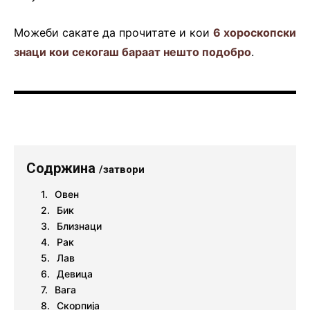
Можеби сакате да прочитате и кои
6 хороскопски
знаци кои секогаш бараат нешто подобро
.
Содржина
/затвори
Овен
Бик
Близнаци
Рак
Лав
Девица
Вага
Скорпија