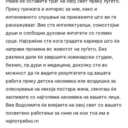
rnВие ќе оставите траг на овој свет преку луѓето.
Преку грижата и интерес за нив, како и
интензивното слушање на приказните што ви ги
раскажуваат. Вие сте интелектуалци, сомостојни
души и слободни духовни ентитети со големо
срце. Најсреќни сте кога градите кариера што ќе
направи промена во животот на луѓето. Без
разлика дали ќе завршите новинарски студии,
бизнис, па дури и медицина, доколку сте во
можност да ги видите резултатите од вашата
работа преку детска насмевка или воздишка за
олеснување на некоја постара жена, секогаш ќе
заспивате со најголема насмевка на вашето лице.
Вие Водолиите ќе влијаете на овој свет со вашето
посветено работење за оние на кои тоа им е
најпотребно.rn