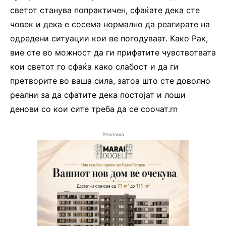
светот станува попрактичен, сфаќате дека сте
човек и дека е сосема нормално да реагирате на
одредени ситуации кои ве погодуваат. Како Рак,
вие сте во можност да ги прифатите чувствотвата
кои светот го сфаќа како слабост и да ги
претворите во ваша сила, затоа што сте доволно
реални за да сфатите дека постојат и лоши
денови со кои сите треба да се соочат.rn
Реклама