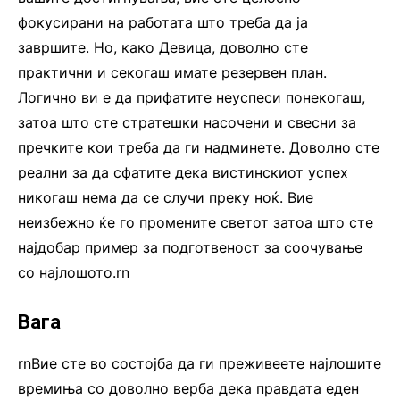
фокусирани на работата што треба да ја
завршите. Но, како Девица, доволно сте
практични и секогаш имате резервен план.
Логично ви е да прифатите неуспеси понекогаш,
затоа што сте стратешки насочени и свесни за
пречките кои треба да ги надминете. Доволно сте
реални за да сфатите дека вистинскиот успех
никогаш нема да се случи преку ноќ. Вие
неизбежно ќе го промените светот затоа што сте
најдобар пример за подготвеност за соочување
со најлошото.rn
Вага
rnВие сте во состојба да ги преживеете најлошите
времиња со доволно верба дека правдата еден