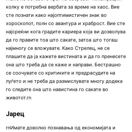
колку е потребна вербата за време на хаос. Вие
сте познати како најоптимистичен знак во
хороскопот, полн со авантура и храброст. Вие сте
најсреќни кога градите кариера која ви дозволува
да го правите тоа што сакате, затоа што тогаш
најмногу се вложувате. Како Стрелец, не се
плашите да ја кажете вистината и да го пренесете
она што треба да се каже и направи. Бестрашно
се соочувате со критиките и предрасудите на
луѓето и не треба да размислувате многу додека
го следите она што навистина го сакате во
животот.rn
Јарец
rnИмате доволно познавања од економијата и