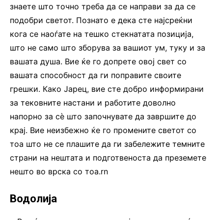
знаете што точно треба да се направи за да се
подобри светот. Познато е дека сте најсреќни
кога се наоѓате на тешко стекнатата позиција,
што не само што зборува за вашиот ум, туку и за
вашата душа. Вие ќе го допрете овој свет со
вашата способност да ги поправите своите
грешки. Како Јарец, вие сте добро информирани
за тековните настани и работите доволно
напорно за сè што започнувате да завршите до
крај. Вие неизбежно ќе го промените светот со
тоа што не се плашите да ги забележите темните
страни на нештата и подготвеноста да преземете
нешто во врска со тоа.rn
Водолија