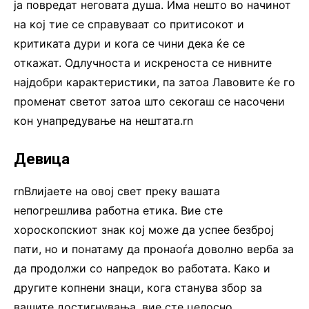
ја повредат неговата душа. Има нешто во начинот
на кој тие се справуваат со притисокот и
критиката дури и кога се чини дека ќе се
откажат. Одлучноста и искреноста се нивните
најдобри карактеристики, па затоа Лавовите ќе го
променат светот затоа што секогаш се насочени
кон унапредување на нештата.rn
Девица
rnВлијаете на овој свет преку вашата
непогрешлива работна етика. Вие сте
хороскопскиот знак кој може да успее безброј
пати, но и понатаму да пронаоѓа доволно верба за
да продолжи со напредок во работата. Како и
другите копнени знаци, кога станува збор за
вашите достигнувања, вие сте целосно