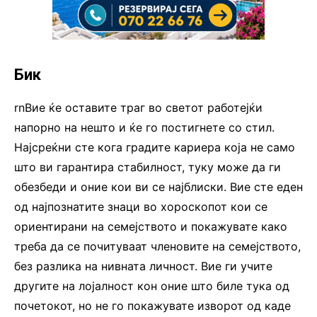
Бик
rnВие ќе оставите траг во светот работејќи
напорно на нешто и ќе го постигнете со стил.
Најсреќни сте кога градите кариера која не само
што ви гарантира стабилност, туку може да ги
обезбеди и оние кои ви се најблиски. Вие сте еден
од најпознатите знаци во хороскопот кои се
ориентирани на семејството и покажувате како
треба да се почитуваат членовите на семејството,
без разлика на нивната личност. Вие ги учите
другите на лојалност кон оние што биле тука од
почетокот, но не го покажувате изворот од каде