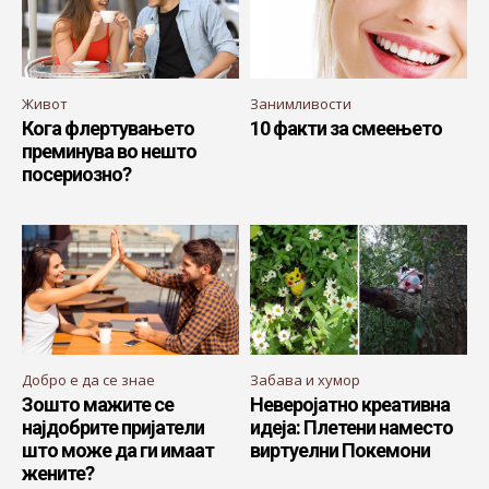
Живот
Занимливости
Кога флертувањето
10 факти за смеењето
преминува во нешто
посериозно?
Добро е да се знае
Забава и хумор
Зошто мажите се
Неверојатно креативна
најдобрите пријатели
идеја: Плетени наместо
што може да ги имаат
виртуелни Покемони
жените?