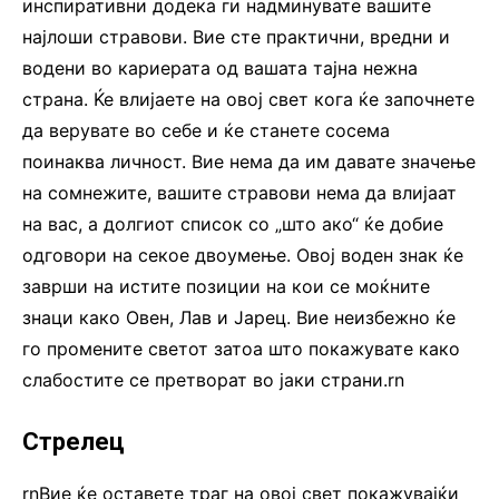
инспиративни додека ги надминувате вашите
најлоши стравови. Вие сте практични, вредни и
водени во кариерата од вашата тајна нежна
страна. Ќе влијаете на овој свет кога ќе започнете
да верувате во себе и ќе станете сосема
поинаква личност. Вие нема да им давате значење
на сомнежите, вашите стравови нема да влијаат
на вас, а долгиот список со „што ако“ ќе добие
одговори на секое двоумење. Овој воден знак ќе
заврши на истите позиции на кои се моќните
знаци како Овен, Лав и Јарец. Вие неизбежно ќе
го промените светот затоа што покажувате како
слабостите се претворат во јаки страни.rn
Стрелец
rnВие ќе оставете траг на овој свет покажувајќи