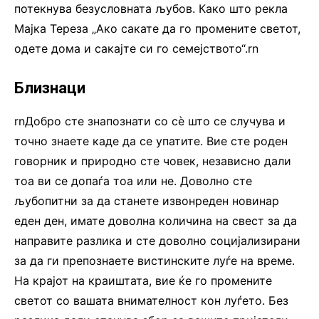
потекнува безусловната љубов. Како што рекла
Мајка Тереза „Ако сакате да го промените светот,
одете дома и сакајте си го семејството“.rn
Близнаци
rnДобро сте знапознати со сè што се случува и
точно знаете каде да се упатите. Вие сте роден
говорник и природно сте човек, независно дали
тоа ви се допаѓа тоа или не. Доволно сте
љубопитни за да станете извонреден новинар
еден ден, имате доволна количина на свест за да
направите разлика и сте доволно социјализирани
за да ги препознаете вистинските луѓе на време.
На крајот на краиштата, вие ќе го промените
светот со вашата внимателност кон луѓето. Без