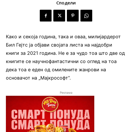
Сподели
Како и секоја година, така и оваа, милијардерот
Бил Гејтс ја објави својата листа на најдобри
книги за 2021 година. Не е за чудо тоа што две од
книгите се научнофантастични со оглед на тоа
дека тоа е еден од омилените жанрови на
основачот на „Мајкрософт“.
Реклама