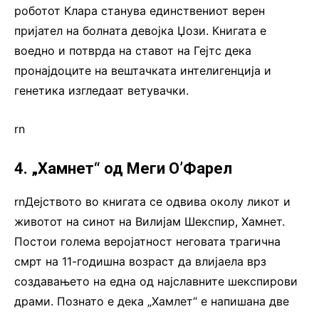
роботот Клара станува единствениот верен
пријател на болната девојка Џози. Книгата е
воедно и потврда на ставот на Гејтс дека
пронајдоците на вештачката интелигенција и
генетика изгледаат ветувачки.
rn
4. „Хамнет“ од Меги О’Фарел
rnДејството во книгата се одвива околу ликот и
животот на синот на Вилијам Шекспир, Хамнет.
Постои голема веројатност неговата трагична
смрт на 11-годишна возраст да влијаела врз
создавањето на една од најславните шекспирови
драми. Познато е дека „Хамлет“ е напишана две