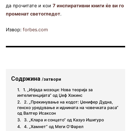
да прочитате и кои
7 инспиративни книги ќе ви го
променат светогледот
.
Извор:
forbes.com
Содржина
/затвори
1. „Илјада мозоци: Нова теорија за
интелигенцијата“ од Џеф Хокинс
2. „Прекинување на кодот: Џенифер Дудна,
генско уредување и иднината на човечката раса“
од Валтер Исаксон
3. „Клара и сонцето“ од Казуо Ишигуро
4. „Хамнет“ од Меги О’Фарел