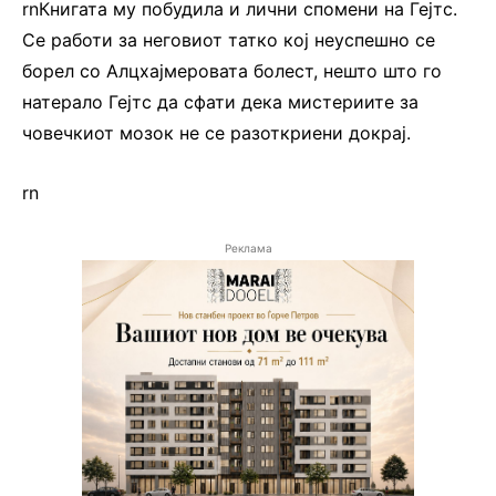
rnКнигата му побудила и лични спомени на Гејтс.
Се работи за неговиот татко кој неуспешно се
борел со Алцхајмеровата болест, нешто што го
натерало Гејтс да сфати дека мистериите за
човечкиот мозок не се разоткриени докрај.
rn
Реклама