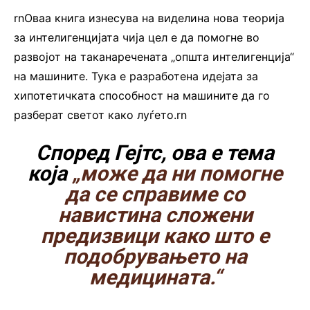
rnОваа книга изнесува на виделина нова теорија
за интелигенцијата чија цел е да помогне во
развојот на таканаречената „општа интелигенција“
на машините. Тука е разработена идејата за
хипотетичката способност на машините да го
разберат светот како луѓето.rn
Според Гејтс, ова е тема
која
„може да ни помогне
да се справиме со
навистина сложени
предизвици како што е
подобрувањето на
медицината.“