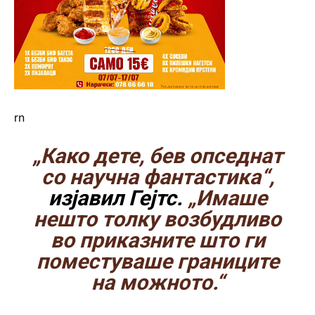
rn
„Како дете, бев опседнат
со научна фантастика“,
изјавил Гејтс.
„Имаше
нешто толку возбудливо
во приказните што ги
поместуваше границите
на можното.“