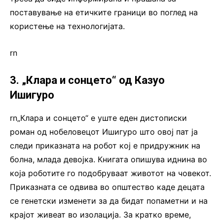
поставување на етичките граници во поглед на
користење на технологијата.
rn
3. „Клара и сонцето“ од Казуо
Ишигуро
rn„Клара и сонцето“ е уште еден дистописки
роман од нобеловецот Ишигуро што овој пат ја
следи приказната на робот кој е придружник на
болна, млада девојка. Книгата опишува иднина во
која роботите го подобруваат животот на човекот.
Приказната се одвива во општество каде децата
се генетски изменети за да бидат попаметни и на
крајот живеат во изолација. За кратко време,