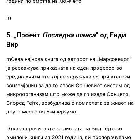
години по смртта на момчето.
rn
5. „Проект
Последна шанса
“ од Енди
Вир
rnОваа најнова книга од авторот на „Марсовецот“
ја раскажува приказната на еден професор во
средно училиште кој се здружува со пријателски
вонземјанин за да го спаси Сончевиот систем од
микроорганизам што може да го изеде Сонцето.
Според Гејтс, возбудлива е помислата за живот на
друго место во Универзумот.
Откако прочитавте за листата на Бил Гејтс со
омилени книги за 2021 година, ви препорачуваме