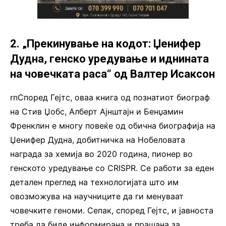
2. „Прекинување на кодот: Џенифер
Дудна, генско уредување и иднината
на човечката раса“ од Валтер Исаксон
rnСпоред Гејтс, оваа книга од познатиот биограф
на Стив Џобс, Алберт Ајнштајн и Бенџамин
Френклин е многу повеќе од обична биографија на
Џенифер Дудна, добитничка на Нобеловата
награда за хемија во 2020 година, пионер во
генското уредување со CRISPR. Се работи за еден
детален преглед на технологијата што им
овозможува на научниците да ги менуваат
човечките геноми. Сепак, според Гејтс, и јавноста
треба да биде информирана и прашана за