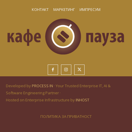
КОНТАКТ
МАРКЕТИНГ
ИМПРЕСУМ
Developed by
PROCESS IN
· Your Trusted Enterprise IT, AI &
Software Engineering Partner ·
Hosted on Enterprise Infrastructure by
INHOST
ПОЛИТИКА ЗА ПРИВАТНОСТ