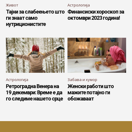
Живот
Астрологија
Тајни за слабеењето што
Финансиски хороскоп за
ги знаат само
октомври 2023 година!
нутриционистите
Астрологија
Забава и хумор
Ретроградна Венера на
Женски работи што
19 декември: Време е да
мажите потајно ги
го следиме нашето срце
обожаваат