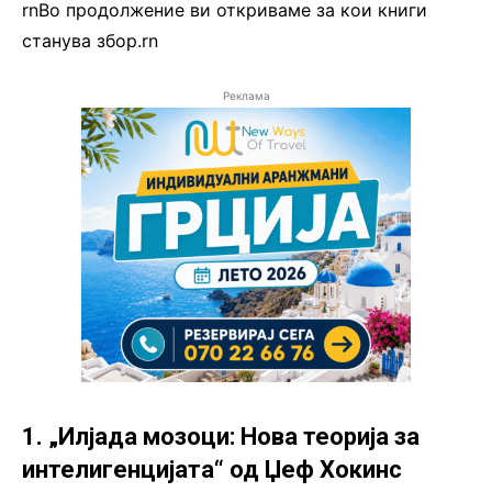
rnВо продолжение ви откриваме за кои книги
станува збор.rn
Реклама
1. „Илјада мозоци: Нова теорија за
интелигенцијата“ од Џеф Хокинс