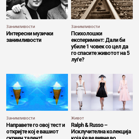
Занимливости
Занимливости
Интересни музички
Психолошки
занимливости
експеримент: Дали би
убиле 1 човек со цел да
го спасите животот на 5
луѓе?
Занимливости
Живот
Направете го овој тест и
Ralph & Russo –
откријте кој е вашиот
Исклучителна колекција
скриен талент!
која ќе ве вивне во