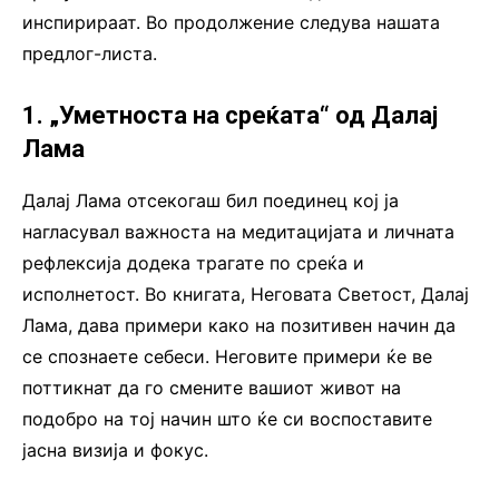
инспирираат. Во продолжение следува нашата
предлог-листа.
1. „Уметноста на среќата“ од Далај
Лама
Далај Лама отсекогаш бил поединец кој ја
нагласувал важноста на медитацијата и личната
рефлексија додека трагате по среќа и
исполнетост. Во книгата, Неговата Светост, Далај
Лама, дава примери како на позитивен начин да
се спознаете себеси. Неговите примери ќе ве
поттикнат да го смените вашиот живот на
подобро на тој начин што ќе си воспоставите
јасна визија и фокус.