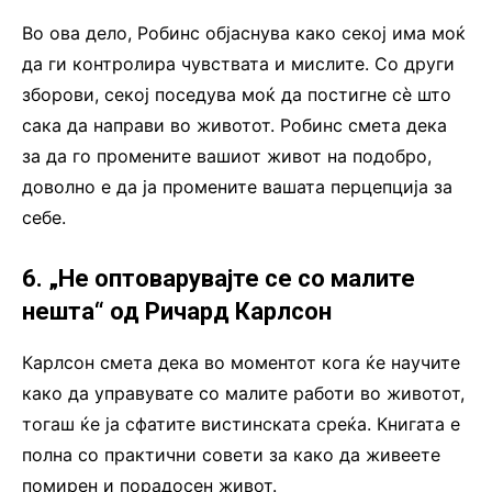
Во ова дело, Робинс објаснува како секој има моќ
да ги контролира чувствата и мислите. Со други
зборови, секој поседува моќ да постигне сè што
сака да направи во животот. Робинс смета дека
за да го промените вашиот живот на подобро,
доволно е да ја промените вашата перцепција за
себе.
6. „Не оптоварувајте се со малите
нешта“ од Ричард Карлсон
Карлсон смета дека во моментот кога ќе научите
како да управувате со малите работи во животот,
тогаш ќе ја сфатите вистинската среќа. Книгата е
полна со практични совети за како да живеете
помирен и порадосен живот.