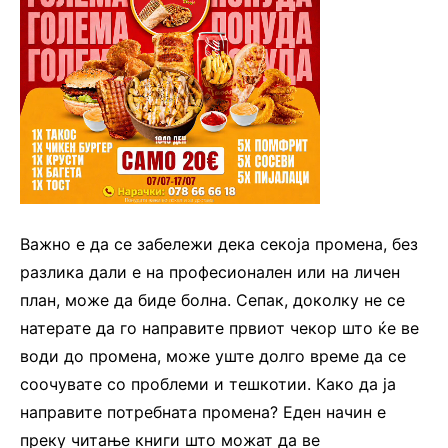
Важно е да се забележи дека секоја промена, без
разлика дали е на професионален или на личен
план, може да биде болна. Сепак, доколку не се
натерате да го направите првиот чекор што ќе ве
води до промена, може уште долго време да се
соочувате со проблеми и тешкотии. Како да ја
направите потребната промена? Еден начин е
преку читање книги што можат да ве