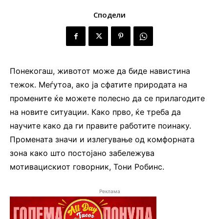
Сподели
Понекогаш, животот може да биде навистина
тежок. Меѓутоа, ако ја сфатите природата на
промените ќе можете полесно да се прилагодите
на новите ситуации. Како прво, ќе треба да
научите како да ги правите работите поинаку.
Промената значи и излегување од комфорната
зона како што постојано забележува
мотивацискиот говорник, Тони Робинс.
Реклама