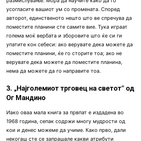
размислување. Мора да научите како да го
усогласите вашиот ум со промената. Според
авторот, единственото нешто што ве спречува да
поместите планини сте самите вие. Тука играат
голема моќ вербата и зборовите што ќе си ги
упатите кон себеси: ако верувате дека можете да
поместите планини, ќе го сторите тоа; ако не
верувате дека можете да поместите планина,
нема да можете да го направите тоа.
3. „Најголемиот трговец на светот“ од
Ог Мандино
Иако оваа мала книга за првпат е издадена во
1968 година, сепак содржи многу мудрости од
кои и денес можеме да учиме. Како прво, дали
некогаш сте се запрашале какви атрибути