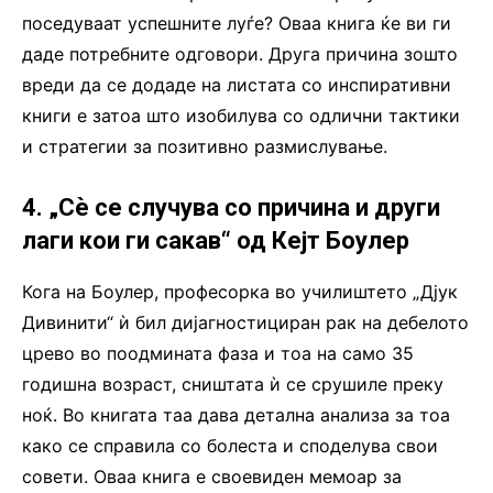
поседуваат успешните луѓе? Оваа книга ќе ви ги
даде потребните одговори. Друга причина зошто
вреди да се додаде на листата со инспиративни
книги е затоа што изобилува со одлични тактики
и стратегии за позитивно размислување.
4. „Сè се случува со причина и други
лаги кои ги сакав“ од Кејт Боулер
Кога на Боулер, професорка во училиштето „Дјук
Дивинити“ ѝ бил дијагностициран рак на дебелото
црево во поодмината фаза и тоа на само 35
годишна возраст, сништата ѝ се срушиле преку
ноќ. Во книгата таа дава детална анализа за тоа
како се справила со болеста и споделува свои
совети. Оваа книга е своевиден мемоар за