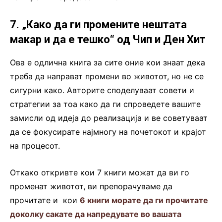
7. „Како да ги промените нештата
макар и да е тешко“ од Чип и Ден Хит
Ова е одлична книга за сите оние кои знаат дека
треба да направат промени во животот, но не се
сигурни како. Авторите споделуваат совети и
стратегии за тоа како да ги спроведете вашите
замисли од идеја до реализација и ве советуваат
да се фокусирате најмногу на почетокот и крајот
на процесот.
Откако откривте кои 7 книги можат да ви го
променат животот, ви препорачуваме да
прочитате и кои
6 книги морате да ги прочитате
доколку сакате да напредувате во вашата