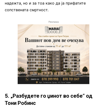
надежта, но и за тоа како да ја прифатите
сопствената смртност.
Реклама
5. „Разбудете го џинот во себе“ од
Тони Робинс