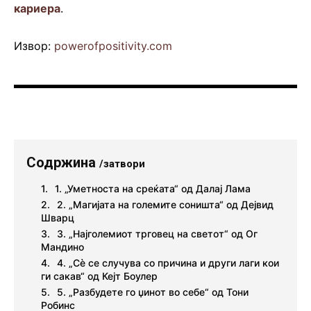
кариера
.
Извор:
powerofpositivity.com
Содржина
/затвори
1. „Уметноста на среќата“ од Далај Лама
2. „Магијата на големите соништа“ од Дејвид
Шварц
3. „Најголемиот трговец на светот“ од Ог
Мандино
4. „Сè се случува со причина и други лаги кои
ги сакав“ од Кејт Боулер
5. „Разбудете го џинот во себе“ од Тони
Робинс