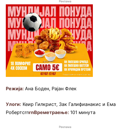
Реклама
Режија:
Ана Боден, Рајан Флек
Улоги:
Кеир Гилкрист, Зак Галифианакис и Ема
Робертсrn
rn
Времетраење:
101 минута
Реклама