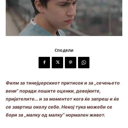
Сподели
Филм за тинејџерскиот притисок и за „сечењето
вени“ поради лошите оценки, девојките,
пријателите… и за моментот кога ќе запреш и ќе
се завртиш околу себе. Некој тука можеби се
бори за „малку од малку“ нормален живот.