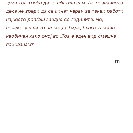
дека тоа треба да го сфатиш сам. До сознанието
дека не вреди да се кинат нерви за такви работи,
најчесто доаѓаш заедно со годините. Но,
понекогаш патот може да биде, благо кажано,
необичен како оној во „Тоа е еден вид смешна
приказна“.rn
—————————————————————————
———————————————————————
rn