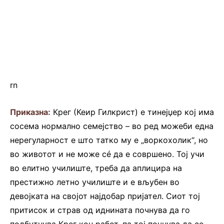
rn
Приказна:
Крег (Кеир Гилкрист) е тинејџер кој има
сосема нормално семејство – во ред можеби една
нерегуларност е што татко му е „воркохолик“, но
во животот и не може сé да е совршено. Тој учи
во елитно училиште, треба да аплицира на
престижно летно училиште и е вљубен во
девојката на својот најдобар пријател. Сиот тој
притисок и страв од иднината почнува да го
подбутнува Крег кон работ, па тој почнува да се