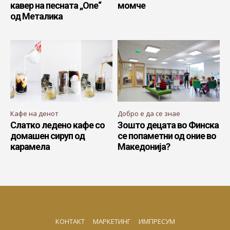
кавер на песната „One“
момче
од Металика
Кафе на денот
Добро е да се знае
Слатко ледено кафе со
Зошто децата во Финска
домашен сируп од
се попаметни од оние во
карамела
Македонија?
КОНТАКТ
МАРКЕТИНГ
ИМПРЕСУМ