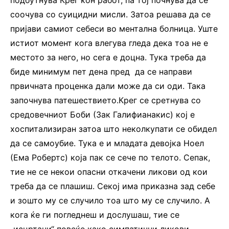
соочува со суицидни мисли. Затоа решава да се
пријави самиот себеси во ментална болница. Уште
истиот момент кога влегува гледа дека тоа не е
местото за него, но сега е доцна. Тука треба да
биде минимум пет дена пред да се направи
првичната проценка дали може да си оди. Така
започнува патешествието.Крег се сретнува со
средовечниот Боби (Зак Галифианакис) кој е
хоспитализиран затоа што неколкупати се обидел
да се самоубие. Тука е и младата девојка Ноел
(Ема Робертс) која пак се сече по телото. Сепак,
тие не се некои опасни откачени ликови од кои
треба да се плашиш. Секој има приказна зад себе
и зошто му се случило тоа што му се случило. А
кога ќе ги погледнеш и дослушаш, тие се
„исцртани“ повеќе како симпатични ликови