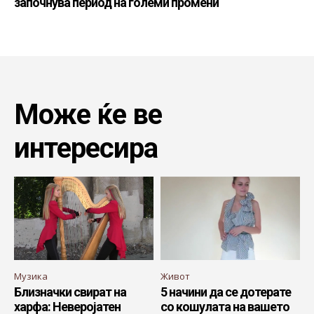
започнува период на големи промени
Може ќе ве
интересира
Музика
Живот
Близначки свират на
5 начини да се дотерате
харфа: Неверојатен
со кошулата на вашето