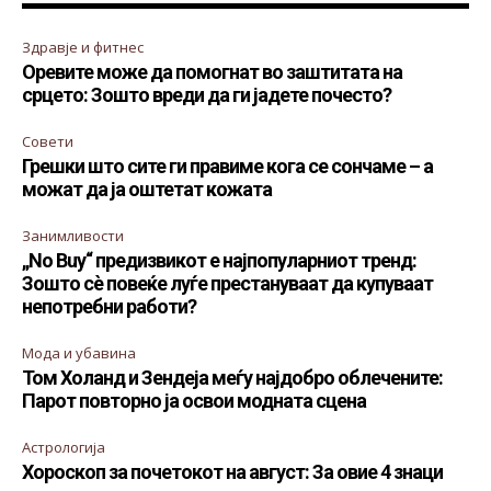
Здравје и фитнес
Оревите може да помогнат во заштитата на
срцето: Зошто вреди да ги јадете почесто?
Совети
Грешки што сите ги правиме кога се сончаме – а
можат да ја оштетат кожата
Занимливости
„No Buy“ предизвикот е најпопуларниот тренд:
Зошто сè повеќе луѓе престануваат да купуваат
непотребни работи?
Мода и убавина
Том Холанд и Зендеја меѓу најдобро облечените:
Парот повторно ја освои модната сцена
Астрологија
Хороскоп за почетокот на август: За овие 4 знаци