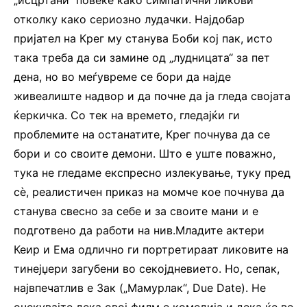
отколку како сериозно лудачки. Најдобар
пријател на Крег му станува Боби кој пак, исто
така треба да си замине од „лудницата“ за пет
дена, но во меѓувреме се бори да најде
живеалиште надвор и да почне да ја гледа својата
ќеркичка. Со тек на времето, гледајќи ги
проблемите на останатите, Крег почнува да се
бори и со своите демони. Што е уште поважно,
тука не гледаме експресно излекување, туку пред
сè, реалистичен приказ на момче кое почнува да
станува свесно за себе и за своите мани и е
подготвено да работи на нив.Младите актери
Кеир и Ема одлично ги портретираат ликовите на
тинејџери загубени во секојдневието. Но, сепак,
највпечатлив е Зак („Мамурлак“, Due Date). Не
очекувајте дека овој филм е комедија и дека ќе ве