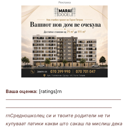
Реклама
Ваша оценка:
[ratings]rn
—————————————————————————
———————————————————————
rnСредношколец си и твоите родители не ти
купуваат патики какви што сакаш па мислиш дека