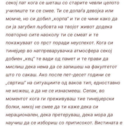
секој пат кога се шеташ со старите чевли целото
училиште ти се смее. Ти се допаѓа девојка или
момче, но си добил „корпа“ и ти се чини како да
си ја загубил љубовта на твојот живот додека
повторно сите наоколу ти се смеат и те
покажуваат со прст поради неуспехот. Кога си
тинејџер во натпреварувачка атмосфера секој
добиен „кец“ те вади од памет и те прави да
мислиш дека нема да се запишеш на факултетот
што го сакаш. Ако после пет-десет години се
„свртиш“ на ситуациите од ваков тип, едноставно
не можеш, а да не се изнасмееш. Сепак, во
моментот кога ги преживуваш тие тинејџерски
болки, никој не смее да ти каже дека си
нерационален, дека претеруваш, дека мора да
научиш да се избориш со притисокот. Вистината е