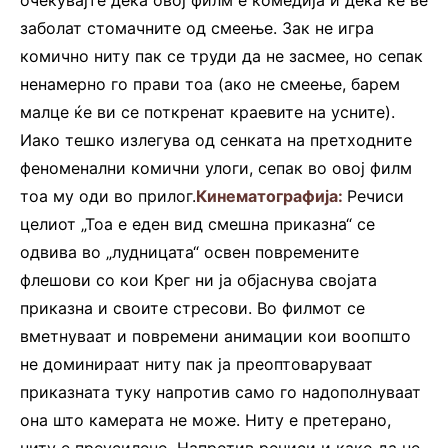
заболат стомачните од смеење. Зак не игра
комично ниту пак се труди да не засмее, но сепак
ненамерно го прави тоа (ако не смеење, барем
малце ќе ви се поткренат краевите на усните).
Иако тешко излегува од сенката на претходните
феноменални комични улоги, сепак во овој филм
тоа му оди во прилог.
Кинематографија:
Речиси
целиот „Тоа е еден вид смешна приказна“ се
одвива во „лудницата“ освен повремените
флешови со кои Крег ни ја објаснува својата
приказна и своите стресови. Во филмот се
вметнуваат и повремени анимации кои воопшто
не доминираат ниту пак ја преоптоваруваат
приказната туку напротив само го надополнуваат
она што камерата не може. Ниту е претерано,
ниту е преусилено. Напротив речиси и како да не