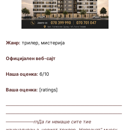
Жанр:
трилер, мистерија
Официјален веб-сајт
Наша оценка:
6/10
Ваша оценка:
[ratings]
—————————————————————————
—————————————————————————
——————rnДа ги немаше сите тие
изненадувања, новиот трилер „Непознат” многу