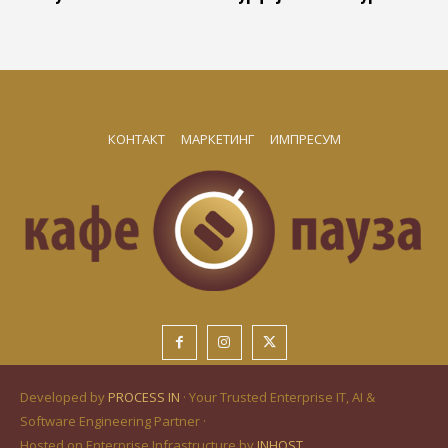
КОНТАКТ
МАРКЕТИНГ
ИМПРЕСУМ
Developed by
PROCESS IN
· Your Trusted Enterprise IT, AI &
Software Engineering Partner ·
Hosted on Enterprise Infrastructure by
INHOST