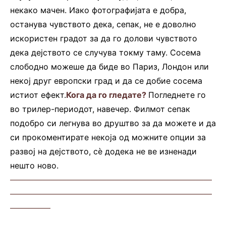
некако мачен. Иако фотографијата е добра,
останува чувството дека, сепак, не е доволно
искористен градот за да го долови чувството
дека дејството се случува токму таму. Сосема
слободно можеше да биде во Париз, Лондон или
некој друг европски град и да се добие сосема
истиот ефект.
Кога да го гледате?
Погледнете го
во трилер-периодот, навечер. Филмот сепак
подобро си легнува во друштво за да можете и да
си прокоментирате некоја од можните опции за
развој на дејството, сè додека не ве изненади
нешто ново.
—————————————————————————
—————————————————————————
—————