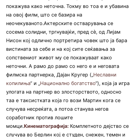
покажува како неточна. Токму во тоа е и убавина
на овој филм, што се базира на
неочекуваното.Актерските остварувања се
сосема солидни, тргнувајќи, пред сè, од Лијам
Нисон кој одлично портретира човек што ја бара
вистината за себе и на кој сите сеќавања за
сопствениот живот му се покажуваат како
неточни. А рамо до рамо со него е и неговата
филмска партнерка, Дајан Кругер („
Неславни
копилиња
“ и „
Национално богатство
“), која ја игра
улогата на партнер во злосторството, односно
таа е таксистката која го вози Мартин кога се
случува несреќата, а потоа станува негов
соработник против лошите
момци.
Кинематографија:
Комплетното дејство се
случува во Берлин кој е студен, снежен, темен и