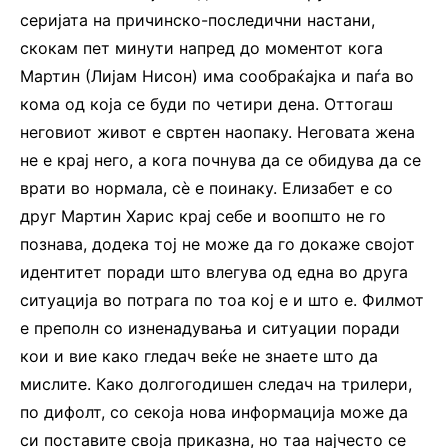
серијата на причинско-последични настани,
скокам пет минути напред до моментот кога
Мартин (Лијам Нисон) има сообраќајка и паѓа во
кома од која се буди по четири дена. Оттогаш
неговиот живот е свртен наопаку. Неговата жена
не е крај него, а кога почнува да се обидува да се
врати во нормала, сè е поинаку. Елизабет е со
друг Мартин Харис крај себе и воопшто не го
познава, додека тој не може да го докаже својот
идентитет поради што влегува од една во друга
ситуација во потрага по тоа кој е и што е. Филмот
е преполн со изненадувања и ситуации поради
кои и вие како гледач веќе не знаете што да
мислите. Како долгогодишен следач на трилери,
по дифолт, со секоја нова информација може да
си поставите своја приказна, но таа најчесто се