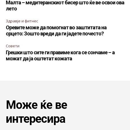
Малта – медитеранскиот бисер што ќе ве освои ова
лето
Здравје и фитнес
Оревите може да помогнат во заштитата на
срцето: Зошто вреди да ги јадете почесто?
Совети
Грешки што сите ги правиме кога се сончаме – а
можат да ја оштетат кожата
Може ќе ве
интересира