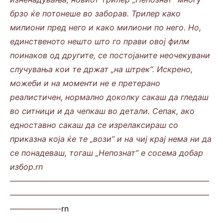
брзо ќе потонеше во заборав. Трилер како
милиони пред него и како милиони по него. Но,
единственото нешто што го прави овој филм
поинаков од другите, се постојаните неочекувани
случувања кои те држат „на штрек“. Искрено,
можеби и на моменти не е претерано
реалистичен, нормално доколку сакаш да гледаш
во ситници и да чепкаш во детали. Сепак, ако
едноставно сакаш да се изрелаксираш со
приказна која ќе те „вози” и на чиј крај нема ни да
се понадеваш, тогаш „Непознат” е сосема добар
избор.rn
—————————————————————————
—————————————————————————
——————-
rn