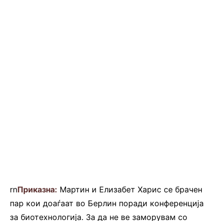
rn
Приказна:
Мартин и Елизабет Харис се брачен
пар кои доаѓаат во Берлин поради конференција
за биотехнологија. За да не ве заморувам со