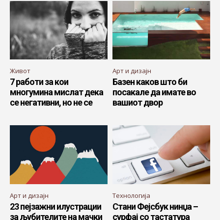
Живот
Арт и дизајн
7 работи за кои
Базен каков што би
многумина мислат дека
посакале да имате во
се негативни, но не се
вашиот двор
Арт и дизајн
Технологија
23 пејзажни илустрации
Стани Фејсбук нинџа –
за љубителите на мачки
сурфај со тастатура