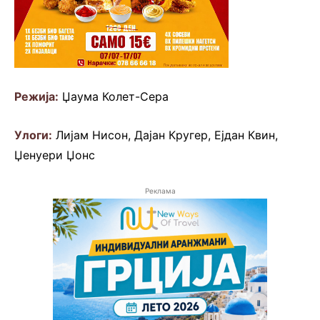
Режија:
Џаума Колет-Сера
Улоги:
Лијам Нисон, Дајан Кругер, Ејдан Квин,
Џенуери Џонс
Реклама