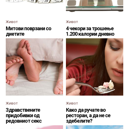
Живот
Живот
Митови поврзани со
4 чекори за трошење
диетите
1.200 калории дневно
Живот
Живот
Здравствените
Како да ручате во
придобивки од
ресторан, а да не се
редовниот секс
здебелите?