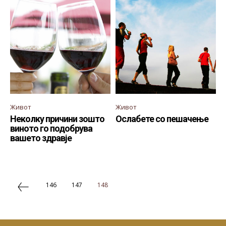
Живот
Живот
Неколку причини зошто
Ослабете со пешачење
виното го подобрува
вашето здравје
146
147
148