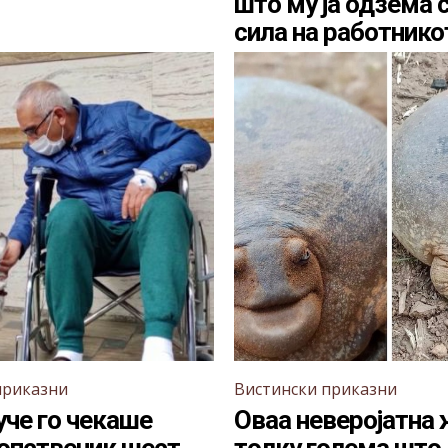
што му ја одзема 
сила на работнико
приказни
Вистински приказни
уче го чекаше
Оваа неверојатна 