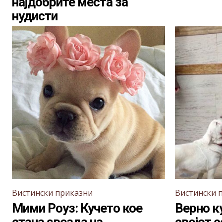
најдобрите места за
нудисти
Вистински приказни
Вистински 
Мими Роуз: Кучето кое
Верно к