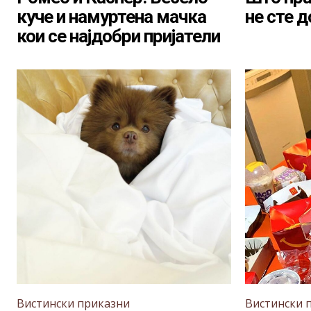
куче и намуртена мачка
не сте 
кои се најдобри пријатели
Вистински приказни
Вистински 