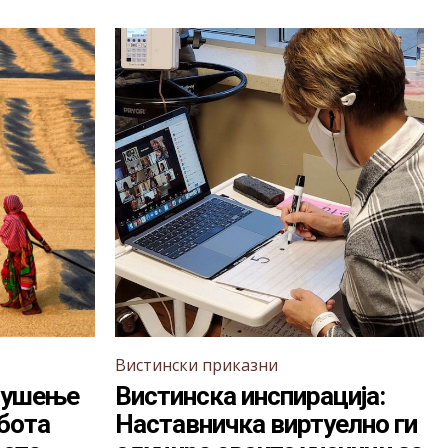
Вистински приказни
 сушење
Вистинска инспирација:
абота
Наставничка виртуелно ги