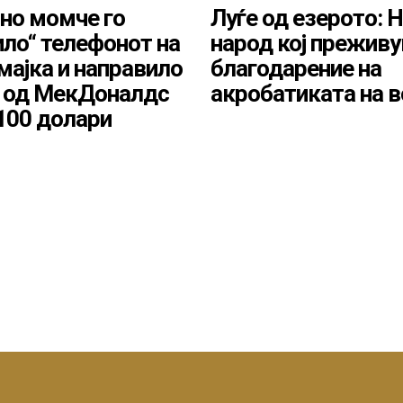
но момче го
Луѓе од езерото: 
илo“ телефонот на
народ кој преживу
 мајка и направилo
благодарение на
 од МекДоналдс
акробатиката на 
100 долари