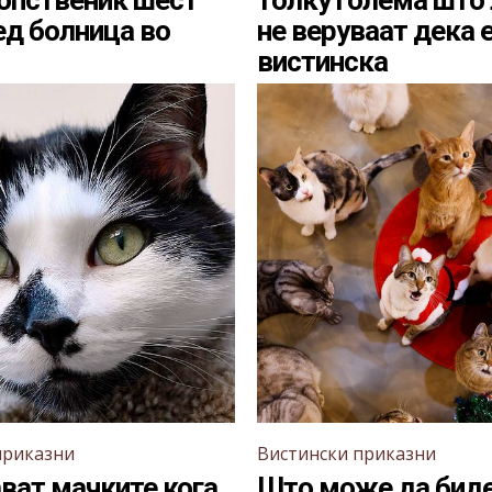
сопственик шест
толку голема што 
ед болница во
не веруваат дека 
вистинска
приказни
Вистински приказни
ват мачките кога
Што може да бид