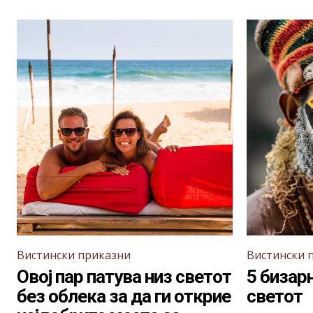
Вистински приказни
Вистински 
Овој пар патува низ светот
5 бизар
без облека за да ги открие
светот