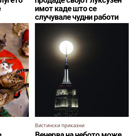
луѓето
продаде својот луксузен
е
имот каде што се
случувале чудни работи
Вистински приказни
е
Вечерва на небото може