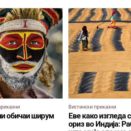
приказни
Вистински приказни
ни обичаи ширум
Еве како изгледа
ориз во Индија: Р