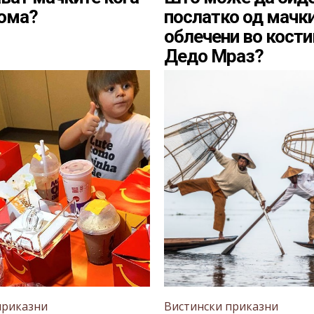
дома?
послатко од мачк
облечени во кости
Дедо Мраз?
приказни
Вистински приказни