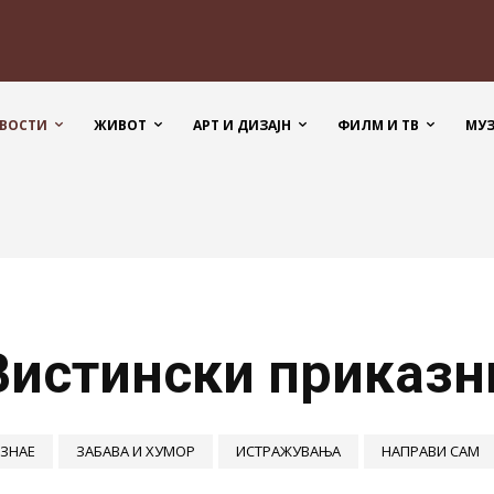
ВОСТИ
ЖИВОТ
АРТ И ДИЗАЈН
ФИЛМ И ТВ
МУ
Вистински приказн
 ЗНАЕ
ЗАБАВА И ХУМОР
ИСТРАЖУВАЊА
НАПРАВИ САМ