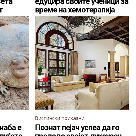
сета
едуцира своите ученици за
т
време на хемотерапија
Вистински приказни
жаба е
Познат пејач успеа да го