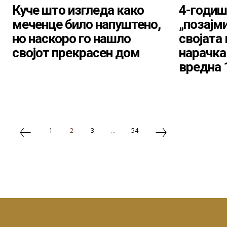
Куче што изгледа како
4-годиш
меченце било напуштено,
„позајм
но наскоро го нашло
својата
својот прекрасен дом
нарачка
вредна 
1
2
3
...
54