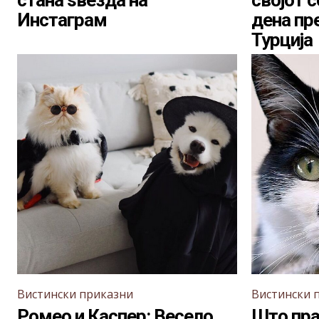
стана ѕвезда на
својот 
Инстаграм
дена пр
Турција
Вистински приказни
Вистински 
Ромео и Каспер: Весело
Што пра