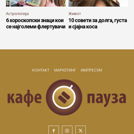
Астрологија
Живот
6 хороскопски знаци кои
10 совети за долга, густа
се најголеми флертувачи
и сјајна коса
КОНТАКТ
МАРКЕТИНГ
ИМПРЕСУМ