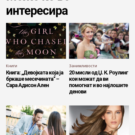
интересира
Книги
Занимливости
Книга: „Девојката која ја
20 мисли од Џ. К. Роулинг
бркаше месечината“ –
кои можат да ви
Сара Адисон Ален
помогнат и во најлошите
денови