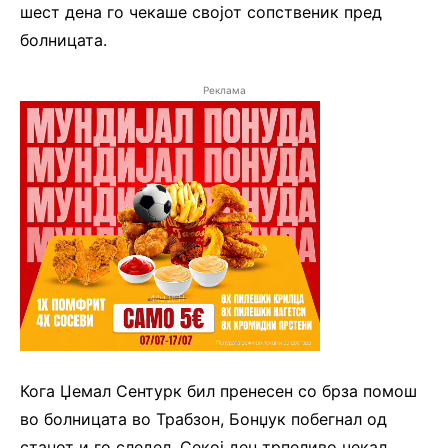
шест дена го чекаше својот сопственик пред
болницата.
Реклама
Кога Џемал Сентурк бил пренесен со брза помош
во болницата во Трабзон, Бонџук побегнал од
станот и го следел. Секој ден трпеливо чекал