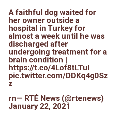
A faithful dog waited for
her owner outside a
hospital in Turkey for
almost a week until he was
discharged after
undergoing treatment for a
brain condition |
https://t.co/4Lof8tLTuI
pic.twitter.com/DDKq4g0Sz
z
rn— RTÉ News (@rtenews)
January 22, 2021