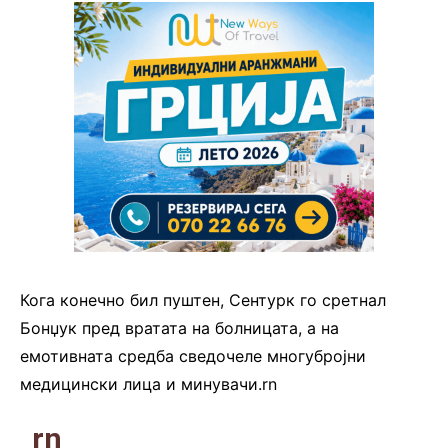
Кога конечно бил пуштен, Сентурк го сретнал
Бонџук пред вратата на болницата, а на
емотивната средба сведочеле многубројни
медицински лица и минувачи.rn
rn