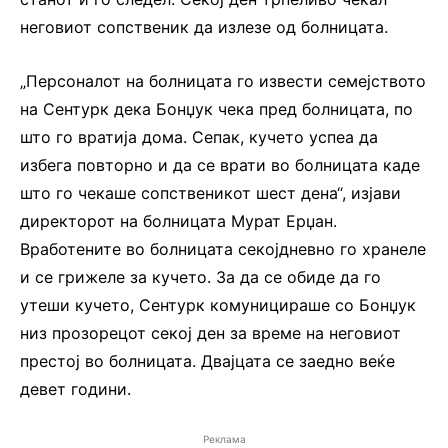
неговиот сопственик да излезе од болницата.
„Персоналот на болницата го извести семејството
на Сентурк дека Бонџук чека пред болницата, по
што го вратија дома. Сепак, кучето успеа да
избега повторно и да се врати во болницата каде
што го чекаше сопственикот шест дена“, изјави
директорот на болницата Мурат Ерџан.
Вработените во болницата секојдневно го хранеле
и се грижеле за кучето. За да се обиде да го
утеши кучето, Сентурк комуницираше со Бонџук
низ прозорецот секој ден за време на неговиот
престој во болницата. Двајцата се заедно веќе
девет години.
Реклама