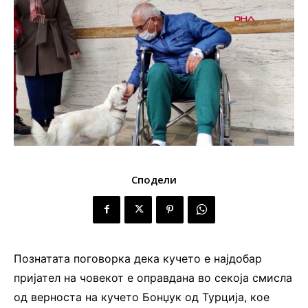
Сподели
Познатата поговорка дека кучето е најдобар
пријател на човекот е оправдана во секоја смисла
од верноста на кучето Бонџук од Турција, кое