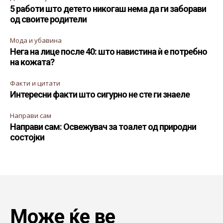
5 работи што детето никогаш нема да ги заборави
од своите родители
Мода и убавина
Нега на лице после 40: што навистина ѝ е потребно
на кожата?
Факти и цитати
Интересни факти што сигурно не сте ги знаеле
Направи сам
Направи сам: Освежувач за тоалет од природни
состојки
Може ќе ве