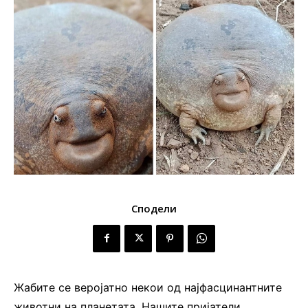
Сподели
Жабите се веројатно некои од најфасцинантните
животни на планетата. Нашите пријатели