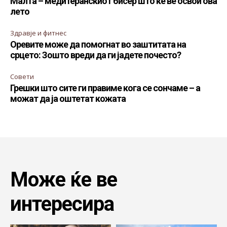
Малта – медитеранскиот бисер што ќе ве освои ова
лето
Здравје и фитнес
Оревите може да помогнат во заштитата на
срцето: Зошто вреди да ги јадете почесто?
Совети
Грешки што сите ги правиме кога се сончаме – а
можат да ја оштетат кожата
Може ќе ве
интересира