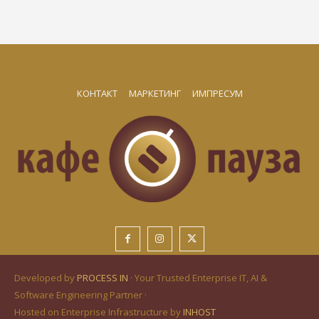
КОНТАКТ
МАРКЕТИНГ
ИМПРЕСУМ
Developed by
PROCESS IN
· Your Trusted Enterprise IT, AI &
Software Engineering Partner ·
Hosted on Enterprise Infrastructure by
INHOST