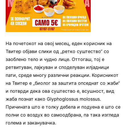
На почетокот на овој месец, еден корисник на
Твитер објави слики од „ретко суштество“ со
заоблено тело и чудно лице. Оттогаш, тој е
ретвитуван, лајкуван и споделуван илјадници
пати, среде многу различни реакции. Корисникот
на Твитер е „биолог за заштита опседнат со жаби“
и потврди дека ова суштество е, всушност, вид
жаба познат како Glyphoglossus molossus.
Причината што е толку дебела и подуена е што се
полни со воздух во самоодбрана, па така изгледа
голема и заканувачка.