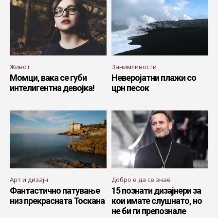
Живот
Занимливости
Момци, вака се губи
Неверојатни плажи со
интелигентна девојка!
црн песок
Арт и дизајн
Добро е да се знае
Фантастично патување
15 познати дизајнери за
низ прекрасната Тоскана
кои имате слушнато, но
не би ги препознале