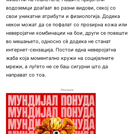
водоземци доаѓаат во разни видови, секој со
свои уникатни атрибути и физиологија. Додека
некои можат да се пофалат со проѕирна кожа или
неверојатни комбинации на бои, други се повешти
во мешањето, односно сè додека не станат
интернет-сензација. Постои една неверојатна
жаба која моментално кружи на социјалните
мрежи, а луѓето не се баш сигурни што да
направат со тоа.
Реклама