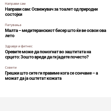
Направи сам
Направи сам: Освежувач за тоалет од природни
состојки
Патувања
Малта – медитеранскиот бисер што ќе ве освои ова
лето
Здравје и фитнес
Оревите може да помогнат во заштитата на
срцето: Зошто вреди да ги јадете почесто?
Совети
Грешки што сите ги правиме кога се сончаме – а
можат да ја оштетат кожата