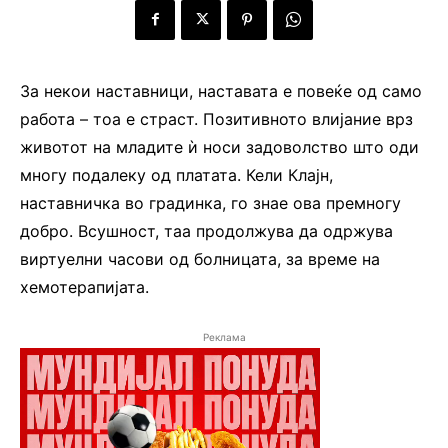
За некои наставници, наставата е повеќе од само
работа – тоа е страст. Позитивното влијание врз
животот на младите ѝ носи задоволство што оди
многу подалеку од платата. Кели Клајн,
наставничка во градинка, го знае ова премногу
добро. Всушност, таа продолжува да одржува
виртуелни часови од болницата, за време на
хемотерапијата.
Реклама