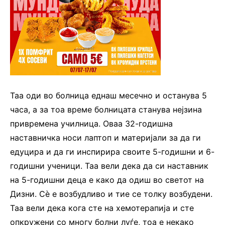
Таа оди во болница еднаш месечно и останува 5
часа, а за тоа време болницата станува нејзина
привремена училница. Оваа 32-годишна
наставничка носи лаптоп и материјали за да ги
едуцира и да ги инспирира своите 5-годишни и 6-
годишни ученици. Таа вели дека да си наставник
на 5-годишни деца е како да одиш во светот на
Дизни. Сè е возбудливо и тие се толку возбудени.
Таа вели дека кога сте на хемотерапија и сте
опкружени со многу болни луѓе, тоа е некако