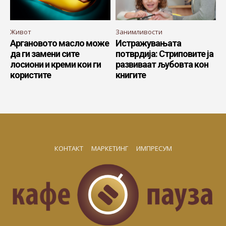
Живот
Занимливости
Аргановото масло може
Истражувањата
да ги замени сите
потврдија: Стриповите ја
лосиони и креми кои ги
развиваат љубовта кон
користите
книгите
КОНТАКТ
МАРКЕТИНГ
ИМПРЕСУМ