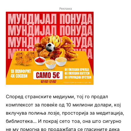
Реклама
Според странските медиуми, тој го продал
комплексот за повеќе од 10 милиони долари, кој
вклучува полиња лозје, просторија за медитација,
библиотека… И покрај сето тоа, она што сигурно
не му помогна во продажбата се гласините дека