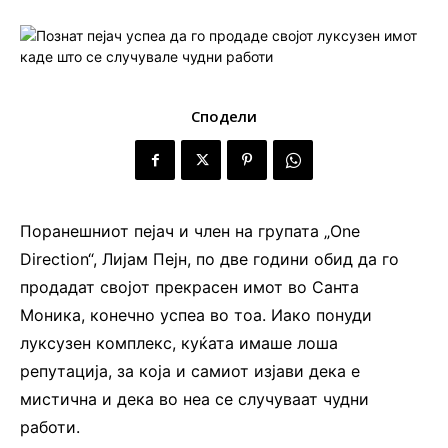
Сподели
Поранешниот пејач и член на групата „One
Direction“, Лиjам Пејн, по две години обид да го
продадат својот прекрасен имот во Санта
Моника, конечно успеа во тоа. Иако понуди
луксузен комплекс, куќата имаше лоша
репутација, за која и самиот изјави дека е
мистична и дека во неа се случуваат чудни
работи.