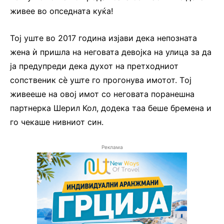
живее во опседната куќа!
Тој уште во 2017 година изјави дека непозната
жена ѝ пришла на неговата девојка на улица за да
ја предупреди дека духот на претходниот
сопственик сè уште го прогонува имотот. Tој
живееше на овој имот со неговата поранешна
партнерка Шерил Кол, додека таа беше бремена и
го чекаше нивниот син.
Реклама