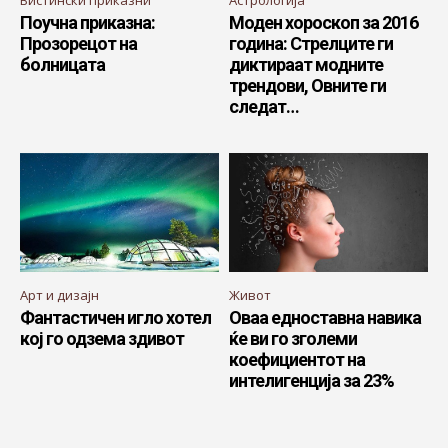
Поучна приказна:
Моден хороскоп за 2016
Прозорецот на
година: Стрелците ги
болницата
диктираат модните
трендови, Овните ги
следат…
Арт и дизајн
Живот
Фантастичен игло хотел
Оваа едноставна навика
кој го одзема здивот
ќе ви го зголеми
коефициентот на
интелигенција за 23%