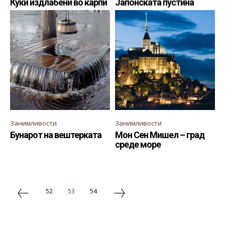
Куќи издлабени во карпи
Јапонската пустина
Занимливости
Занимливости
Бунарот на вештерката
Мон Сен Мишел – град
среде море
52
53
54