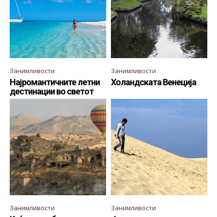
Занимливости
Занимливости
Најромантичните летни
Холандската Венеција
дестинации во светот
Занимливости
Занимливости