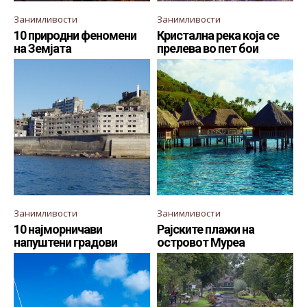
Занимливости
Занимливости
10 природни феномени
Кристална река која се
на Земјата
прелева во пет бои
Занимливости
Занимливости
10 најморничави
Рајските плажи на
напуштени градови
островот Муреа