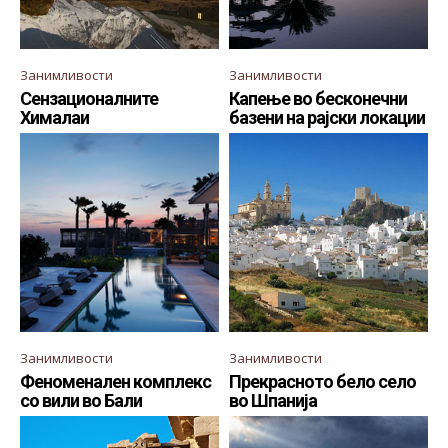
Занимливости
Занимливости
Сензационалните
Капење во бесконечни
Хималаи
базени на рајски локации
Занимливости
Занимливости
Феноменален комплекс
Прекрасното бело село
со вили во Бали
во Шпанија