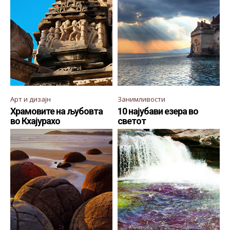
Арт и дизајн
Занимливости
Храмовите на љубовта
10 најубави езера во
во Кхајурахо
светот